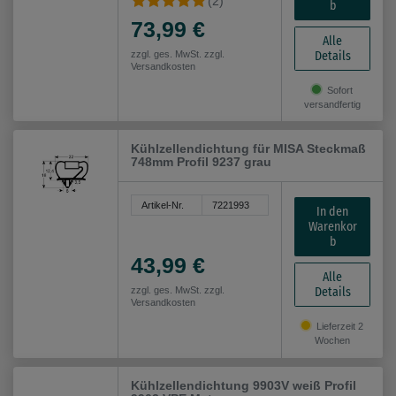
(2)
b
73,99 €
Alle
Details
zzgl. ges. MwSt. zzgl.
Versandkosten
Sofort
versandfertig
Kühlzellendichtung für MISA Steckmaß
748mm Profil 9237 grau
Artikel-Nr.
7221993
In den
Warenkor
b
43,99 €
Alle
Details
zzgl. ges. MwSt. zzgl.
Versandkosten
Lieferzeit 2
Wochen
Kühlzellendichtung 9903V weiß Profil