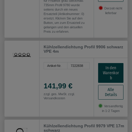
für Friulinox grau Steckmaß
735mm Profil 9780 wurde
Derzeit nicht
seitens durch ein neues
lieferbar
Ersatzteil (Artikelnummer: 0)
ersetzt. Klicken Sie auf den
Button, um zum Ersatzteil zu
gelangen und den aktuellen
Preis zu erfahren.
Kühlzellendichtung Profil 9906 schwarz
VPE 4m
Artikel-Nr.
7222838
In den
Warenkor
b
141,99 €
Alle
Details
zzgl. ges. MwSt. zzgl.
Versandkosten
Versandfertig
in 1-2 Tagen
Kühlzellendichtung Profil 9979 VPE 17m
schwarz