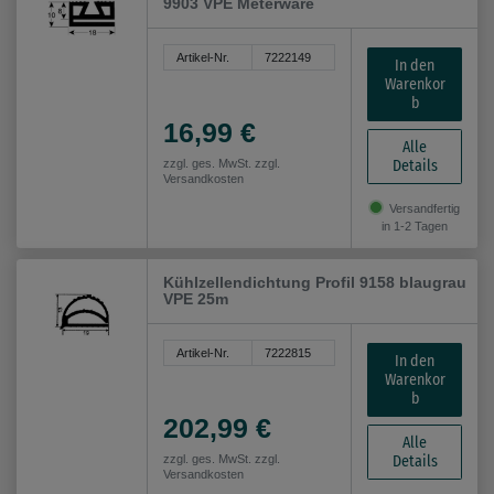
9903 VPE Meterware
Artikel-Nr.
7222149
In den
Warenkor
b
16,99 €
Alle
Details
zzgl. ges. MwSt. zzgl.
Versandkosten
Versandfertig
in 1-2 Tagen
Kühlzellendichtung Profil 9158 blaugrau
VPE 25m
Artikel-Nr.
7222815
In den
Warenkor
b
202,99 €
Alle
Details
zzgl. ges. MwSt. zzgl.
Versandkosten