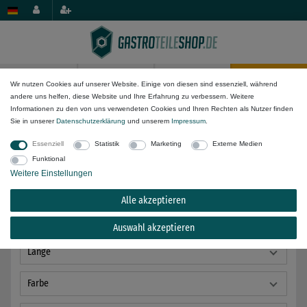
0
0
Wir nutzen Cookies auf unserer Website. Einige von diesen sind essenziell, während
andere uns helfen, diese Website und Ihre Erfahrung zu verbessern. Weitere
Dichtungs-Komponenten
Kühlzellen- & Spezialdichtungen
Informationen zu den von uns verwendeten Cookies und Ihren Rechten als Nutzer finden
Sie in unserer
Daten­schutz­erklärung
und unserem
Impressum
.
Essenziell
Statistik
Marketing
Externe Medien
Funktional
Weitere Einstellungen
Bauart
Alle akzeptieren
Spannung
Auswahl akzeptieren
Länge
Farbe