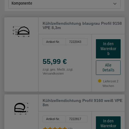
Komponente
Kühlzellendichtung blaugrau Profil 9158
VPE 8,3m
Artikel-Nr.
7222043
In den
Warenkor
b
55,99 €
Alle
Details
zzgl. ges. MwSt. zzgl.
Versandkosten
Lieferzeit 2
Wochen
Kühlzellendichtung Profil 9160 weiß VPE
8m
Artikel-Nr.
7222817
In den
Warenkor