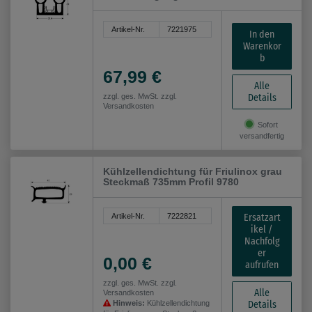
Artikel-Nr.
7221975
In den
Warenkor
b
67,99 €
Alle
Details
zzgl. ges. MwSt. zzgl.
Versandkosten
Sofort
versandfertig
Kühlzellendichtung für Friulinox grau
Steckmaß 735mm Profil 9780
Ersatzart
Artikel-Nr.
7222821
ikel /
Nachfolg
er
0,00 €
aufrufen
zzgl. ges. MwSt. zzgl.
Alle
Versandkosten
Details
Hinweis:
Kühlzellendichtung