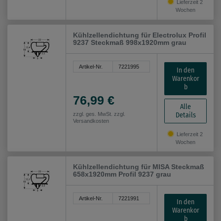
Lieferzeit 2
Wochen
Kühlzellendichtung für Electrolux Profil
9237 Steckmaß 998x1920mm grau
Artikel-Nr.
7221995
In den
Warenkor
b
76,99 €
Alle
Details
zzgl. ges. MwSt. zzgl.
Versandkosten
Lieferzeit 2
Wochen
Kühlzellendichtung für MISA Steckmaß
658x1920mm Profil 9237 grau
Artikel-Nr.
7221991
In den
Warenkor
b