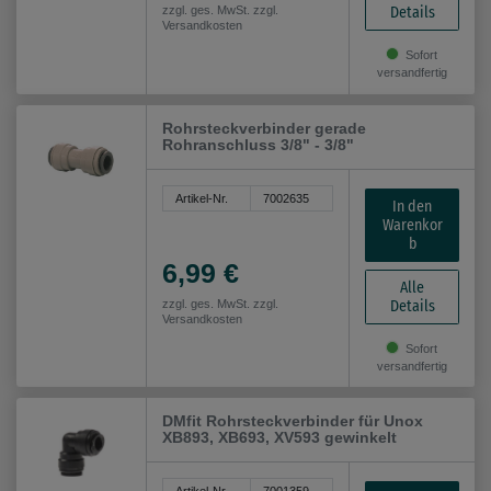
Details
zzgl. ges. MwSt. zzgl.
Versandkosten
Sofort
versandfertig
Rohrsteckverbinder gerade
Rohranschluss 3/8" - 3/8"
Artikel-Nr.
7002635
In den
Warenkor
b
6,99 €
Alle
Details
zzgl. ges. MwSt. zzgl.
Versandkosten
Sofort
versandfertig
DMfit Rohrsteckverbinder für Unox
XB893, XB693, XV593 gewinkelt