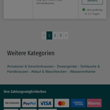
Details
Versandkosten
Versandfertig
in 1-2 Tagen
1
2
3
Weitere Kategorien
Armaturen & Geschirrbrausen
-
Dosiergeräte
-
Schläuche &
Handbrausen
-
Ablauf & Waschbecken
-
Wasserenthärter
Ihre Zahlungsmöglichkeiten
RECHNUNG