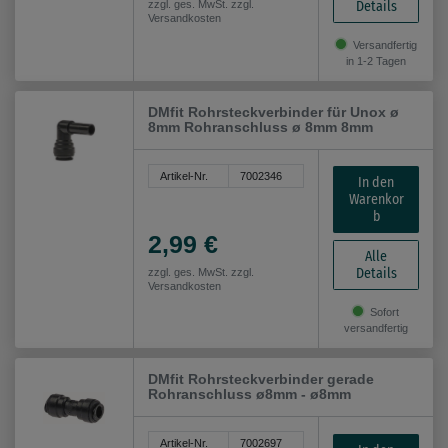
Details
zzgl. ges. MwSt. zzgl.
Versandkosten
Versandfertig
in 1-2 Tagen
DMfit Rohrsteckverbinder für Unox ø
8mm Rohranschluss ø 8mm 8mm
Artikel-Nr.
7002346
In den
Warenkor
b
2,99 €
Alle
Details
zzgl. ges. MwSt. zzgl.
Versandkosten
Sofort
versandfertig
DMfit Rohrsteckverbinder gerade
Rohranschluss ø8mm - ø8mm
Artikel-Nr.
7002697