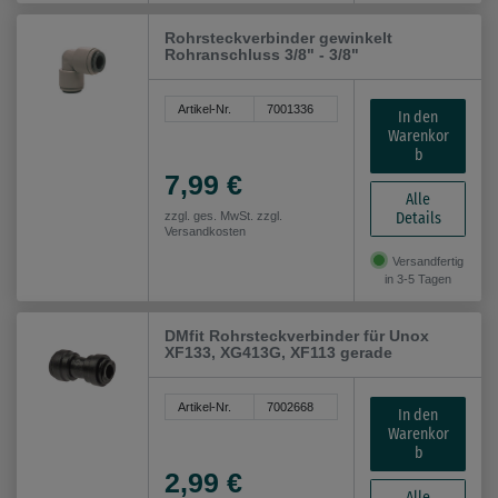
Rohrsteckverbinder gewinkelt
Rohranschluss 3/8" - 3/8"
Artikel-Nr.
7001336
In den
Warenkor
b
7,99 €
Alle
Details
zzgl. ges. MwSt. zzgl.
Versandkosten
Versandfertig
in 3-5 Tagen
DMfit Rohrsteckverbinder für Unox
XF133, XG413G, XF113 gerade
Artikel-Nr.
7002668
In den
Warenkor
b
2,99 €
Alle