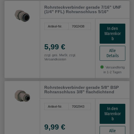
Rohrsteckverbinder gerade 7/16" UNF
(1/4" FFL) Rohranschluss 5/16"
Artikel-Nr.
7002438
In den
Warenkor
b
5,99 €
Alle
Details
zzgl. ges. MwSt. zzgl.
Versandkosten
Versandfertig
in 1-2 Tagen
Rohrsteckverbinder gerade 5/8" BSP
Rohranschluss 3/8" flachdichtend
Artikel-Nr.
7002943
In den
Warenkor
b
9,99 €
Alle