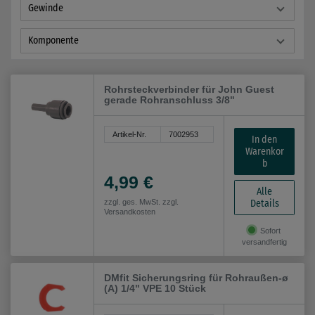
Gewinde
Komponente
Rohrsteckverbinder für John Guest
gerade Rohranschluss 3/8"
Artikel-Nr.
7002953
In den
Warenkor
b
4,99 €
Alle
Details
zzgl. ges. MwSt. zzgl.
Versandkosten
Sofort
versandfertig
DMfit Sicherungsring für Rohraußen-ø
(A) 1/4" VPE 10 Stück