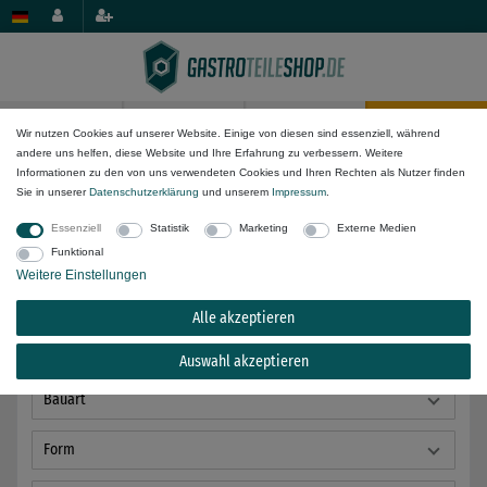
0
0
Wir nutzen Cookies auf unserer Website. Einige von diesen sind essenziell, während
andere uns helfen, diese Website und Ihre Erfahrung zu verbessern. Weitere
Wasser-Komponenten
Fittinge & Schlauchanschlüsse
Informationen zu den von uns verwendeten Cookies und Ihren Rechten als Nutzer finden
Sie in unserer
Daten­schutz­erklärung
und unserem
Impressum
.
Essenziell
Statistik
Marketing
Externe Medien
Funktional
Weitere Einstellungen
passend für Hersteller
Alle akzeptieren
Anwendung
Auswahl akzeptieren
Bauart
Form