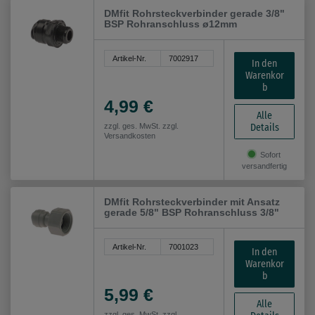
DMfit Rohrsteckverbinder gerade 3/8"
BSP Rohranschluss ø12mm
Artikel-Nr.
7002917
In den
Warenkor
b
4,99 €
Alle
Details
zzgl. ges. MwSt. zzgl.
Versandkosten
Sofort
versandfertig
DMfit Rohrsteckverbinder mit Ansatz
gerade 5/8" BSP Rohranschluss 3/8"
Artikel-Nr.
7001023
In den
Warenkor
b
5,99 €
Alle
zzgl. ges. MwSt. zzgl.