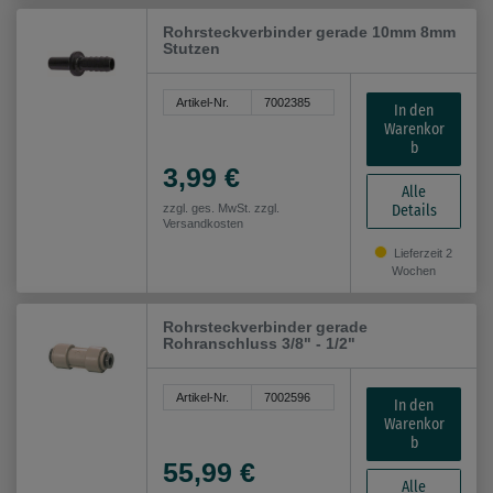
Rohrsteckverbinder gerade 10mm 8mm
Stutzen
Artikel-Nr.
7002385
In den
Warenkor
b
3,99 €
Alle
Details
zzgl. ges. MwSt. zzgl.
Versandkosten
Lieferzeit 2
Wochen
Rohrsteckverbinder gerade
Rohranschluss 3/8" - 1/2"
Artikel-Nr.
7002596
In den
Warenkor
b
55,99 €
Alle