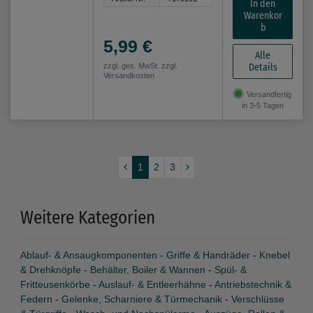
In den
Warenkor
b
5,99 €
Alle
Details
zzgl. ges. MwSt. zzgl.
Versandkosten
Versandfertig
in 3-5 Tagen
1
2
3
Weitere Kategorien
Ablauf- & Ansaugkomponenten
-
Griffe & Handräder
-
Knebel
& Drehknöpfe
-
Behälter, Boiler & Wannen
-
Spül- &
Fritteusenkörbe
-
Auslauf- & Entleerhähne
-
Antriebstechnik &
Federn
-
Gelenke, Scharniere & Türmechanik
-
Verschlüsse