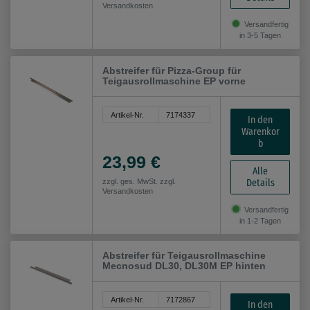
Versandkosten
Versandfertig
in 3-5 Tagen
Abstreifer für Pizza-Group für
Teigausrollmaschine EP vorne
Artikel-Nr.
7174337
In den
Warenkor
b
23,99 €
Alle
Details
zzgl. ges. MwSt. zzgl.
Versandkosten
Versandfertig
in 1-2 Tagen
Abstreifer für Teigausrollmaschine
Mecnosud DL30, DL30M EP hinten
Artikel-Nr.
7172867
In den