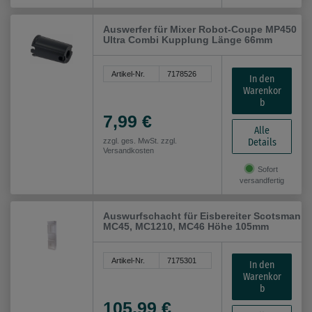
Auswerfer für Mixer Robot-Coupe MP450
Ultra Combi Kupplung Länge 66mm
Artikel-Nr.
7178526
In den
Warenkor
b
7,99 €
Alle
Details
zzgl. ges. MwSt. zzgl.
Versandkosten
Sofort
versandfertig
Auswurfschacht für Eisbereiter Scotsman
MC45, MC1210, MC46 Höhe 105mm
Artikel-Nr.
7175301
In den
Warenkor
b
105,99 €