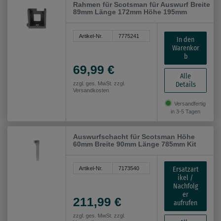
Rahmen für Scotsman für Auswurf Breite
89mm Länge 172mm Höhe 195mm
Artikel-Nr.
7775241
In den
Warenkor
b
69,99 €
Alle
Details
zzgl. ges. MwSt. zzgl.
Versandkosten
Versandfertig
in 3-5 Tagen
Auswurfschacht für Scotsman Höhe
60mm Breite 90mm Länge 785mm Kit
Ersatzart
Artikel-Nr.
7173540
ikel /
Nachfolg
er
211,99 €
aufrufen
zzgl. ges. MwSt. zzgl.