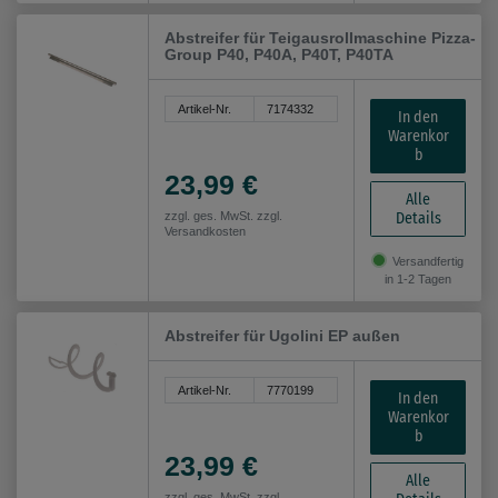
Abstreifer für Teigausrollmaschine Pizza-
Group P40, P40A, P40T, P40TA
Artikel-Nr.
7174332
In den
Warenkor
b
23,99 €
Alle
Details
zzgl. ges. MwSt. zzgl.
Versandkosten
Versandfertig
in 1-2 Tagen
Abstreifer für Ugolini EP außen
Artikel-Nr.
7770199
In den
Warenkor
b
23,99 €
Alle
zzgl. ges. MwSt. zzgl.