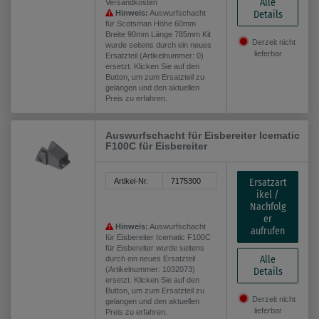
Alle
Versandkosten
Details
Hinweis:
Auswurfschacht
für Scotsman Höhe 60mm
Breite 90mm Länge 785mm Kit
Derzeit nicht
wurde seitens durch ein neues
lieferbar
Ersatzteil (Artikelnummer: 0)
ersetzt. Klicken Sie auf den
Button, um zum Ersatzteil zu
gelangen und den aktuellen
Preis zu erfahren.
Auswurfschacht für Eisbereiter Icematic
F100C für Eisbereiter
Ersatzart
Artikel-Nr.
7175300
ikel /
Nachfolg
er
Hinweis:
Auswurfschacht
aufrufen
für Eisbereiter Icematic F100C
für Eisbereiter wurde seitens
Alle
durch ein neues Ersatzteil
(Artikelnummer: 1032073)
Details
ersetzt. Klicken Sie auf den
Button, um zum Ersatzteil zu
Derzeit nicht
gelangen und den aktuellen
lieferbar
Preis zu erfahren.