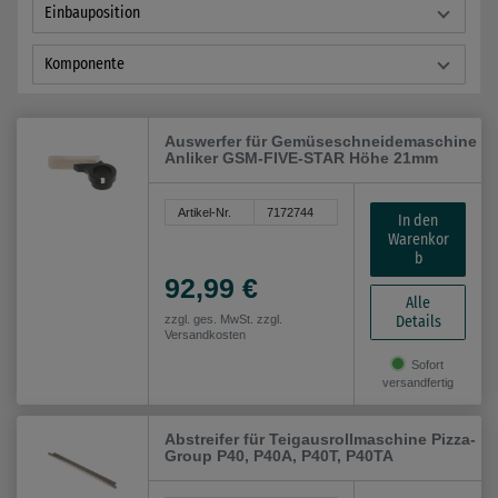
Einbauposition
Komponente
Auswerfer für Gemüseschneidemaschine
Anliker GSM-FIVE-STAR Höhe 21mm
Artikel-Nr.
7172744
In den
Warenkor
b
92,99 €
Alle
Details
zzgl. ges. MwSt. zzgl.
Versandkosten
Sofort
versandfertig
Abstreifer für Teigausrollmaschine Pizza-
Group P40, P40A, P40T, P40TA