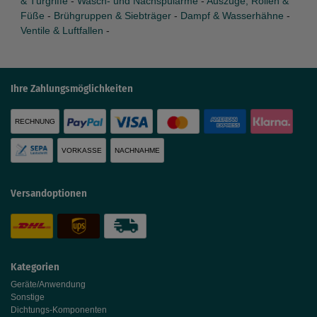
& Türgriffe
-
Wasch- und Nachspülarme
-
Auszüge, Rollen &
Füße
-
Brühgruppen & Siebträger
-
Dampf & Wasserhähne
-
Ventile & Luftfallen
-
Ihre Zahlungsmöglichkeiten
RECHNUNG
VORKASSE
NACHNAHME
Versandoptionen
Kategorien
Geräte/Anwendung
Sonstige
Dichtungs-Komponenten