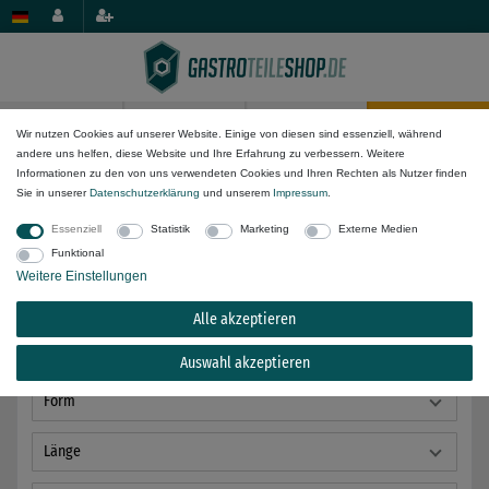
0
0
Wir nutzen Cookies auf unserer Website. Einige von diesen sind essenziell, während
andere uns helfen, diese Website und Ihre Erfahrung zu verbessern. Weitere
Mechanik-Komponenten
Sonstiges
Informationen zu den von uns verwendeten Cookies und Ihren Rechten als Nutzer finden
Sie in unserer
Daten­schutz­erklärung
und unserem
Impressum
.
Essenziell
Statistik
Marketing
Externe Medien
Funktional
Weitere Einstellungen
passend für Hersteller
Alle akzeptieren
Anwendung
Auswahl akzeptieren
Form
Länge