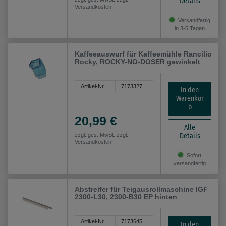
Details
Versandkosten
Versandfertig
in 3-5 Tagen
Kaffeeauswurf für Kaffeemühle Rancilio
Rocky, ROCKY-NO-DOSER gewinkelt
Artikel-Nr.
7173327
In den
Warenkor
b
20,99 €
Alle
Details
zzgl. ges. MwSt. zzgl.
Versandkosten
Sofort
versandfertig
Abstreifer für Teigausrollmaschine IGF
2300-L30, 2300-B30 EP hinten
Artikel-Nr.
7173645
In den