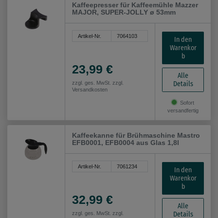
Kaffeepresser für Kaffeemühle Mazzer
MAJOR, SUPER-JOLLY ø 53mm
Artikel-Nr.
7064103
In den
Warenkor
b
23,99 €
Alle
Details
zzgl. ges. MwSt. zzgl.
Versandkosten
Sofort
versandfertig
Kaffeekanne für Brühmaschine Mastro
EFB0001, EFB0004 aus Glas 1,8l
Artikel-Nr.
7061234
In den
Warenkor
b
32,99 €
Alle
Details
zzgl. ges. MwSt. zzgl.