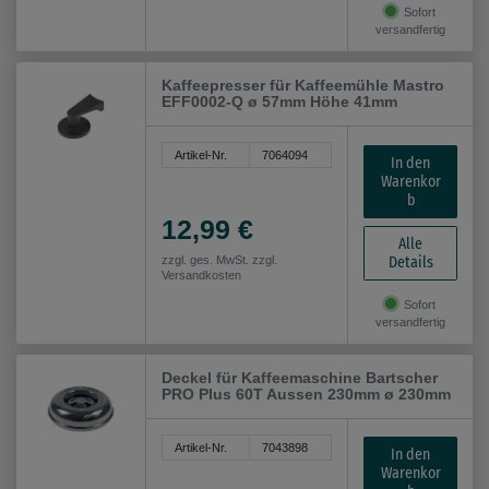
Sofort
versandfertig
Kaffeepresser für Kaffeemühle Mastro
EFF0002-Q ø 57mm Höhe 41mm
Artikel-Nr.
7064094
In den
Warenkor
b
12,99 €
Alle
Details
zzgl. ges. MwSt. zzgl.
Versandkosten
Sofort
versandfertig
Deckel für Kaffeemaschine Bartscher
PRO Plus 60T Aussen 230mm ø 230mm
Artikel-Nr.
7043898
In den
Warenkor