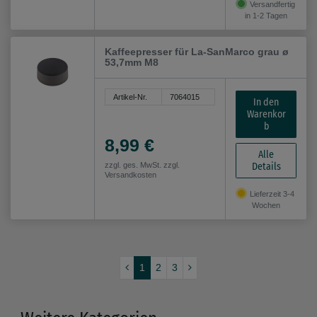
Versandfertig
in 1-2 Tagen
Kaffeepresser für La-SanMarco grau ø
53,7mm M8
Artikel-Nr.
7064015
In den
Warenkor
b
8,99 €
Alle
Details
zzgl. ges. MwSt. zzgl.
Versandkosten
Lieferzeit 3-4
Wochen
1
2
3