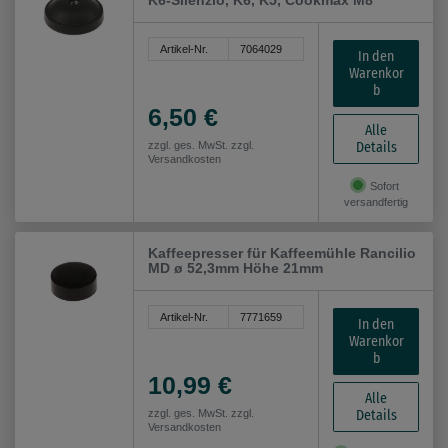
K6-Silenzio, K6, K5, Cookmax M8
Artikel-Nr.
7064029
In den
Warenkor
b
6,50 €
Alle
Details
zzgl. ges. MwSt. zzgl.
Versandkosten
Sofort
versandfertig
Kaffeepresser für Kaffeemühle Rancilio
MD ø 52,3mm Höhe 21mm
Artikel-Nr.
7771659
In den
Warenkor
b
10,99 €
Alle
Details
zzgl. ges. MwSt. zzgl.
Versandkosten