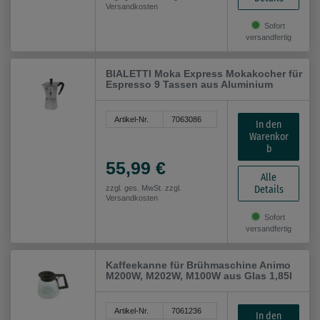
Versandkosten
Sofort
versandfertig
BIALETTI Moka Express Mokakocher für
Espresso 9 Tassen aus Aluminium
Artikel-Nr.
7063086
In den
Warenkor
b
55,99 €
Alle
Details
zzgl. ges. MwSt. zzgl.
Versandkosten
Sofort
versandfertig
Kaffeekanne für Brühmaschine Animo
M200W, M202W, M100W aus Glas 1,85l
Artikel-Nr.
7061236
In den