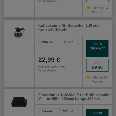
Versandkosten
Lieferzeit 3-4
Wochen
Kaffeekanne für Bartscher 1,8l aus
Kunststoff/Stahl
Artikel-Nr.
7173507
In den
Warenkor
b
22,99 €
Alle
Details
zzgl. ges. MwSt. zzgl.
Versandkosten
Lieferzeit 3-4
Wochen
Filterpfanne KU220/2-P für Brühmaschine
Melitta Höhe 250mm Länge 380mm
Artikel-Nr.
7061140
In den