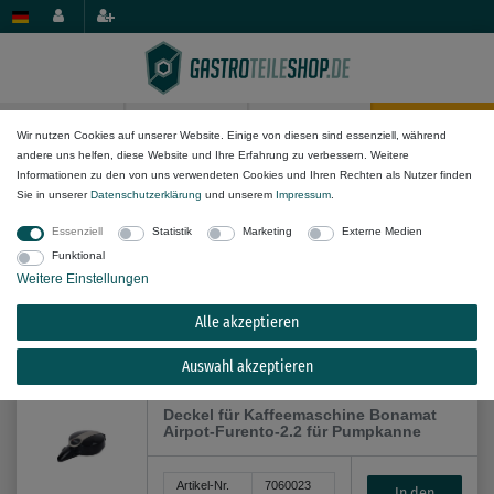
0
0
Wir nutzen Cookies auf unserer Website. Einige von diesen sind essenziell, während
andere uns helfen, diese Website und Ihre Erfahrung zu verbessern. Weitere
Mechanik-Komponenten
Sonstiges
Informationen zu den von uns verwendeten Cookies und Ihren Rechten als Nutzer finden
Sie in unserer
Daten­schutz­erklärung
und unserem
Impressum
.
Essenziell
Statistik
Marketing
Externe Medien
Funktional
Weitere Einstellungen
Alle akzeptieren
Alle Filteroptionen anzeigen (10)
Auswahl akzeptieren
Deckel für Kaffeemaschine Bonamat
Airpot-Furento-2.2 für Pumpkanne
Artikel-Nr.
7060023
In den