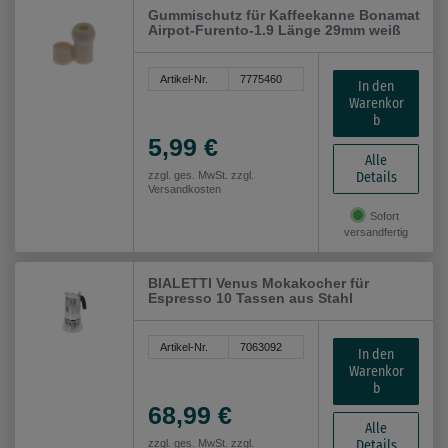
Gummischutz für Kaffeekanne Bonamat
Airpot-Furento-1.9 Länge 29mm weiß
Artikel-Nr.
7775460
In den
Warenkor
b
5,99 €
Alle
Details
zzgl. ges. MwSt. zzgl.
Versandkosten
Sofort
versandfertig
BIALETTI Venus Mokakocher für
Espresso 10 Tassen aus Stahl
Artikel-Nr.
7063092
In den
Warenkor
b
68,99 €
Alle
Details
zzgl. ges. MwSt. zzgl.