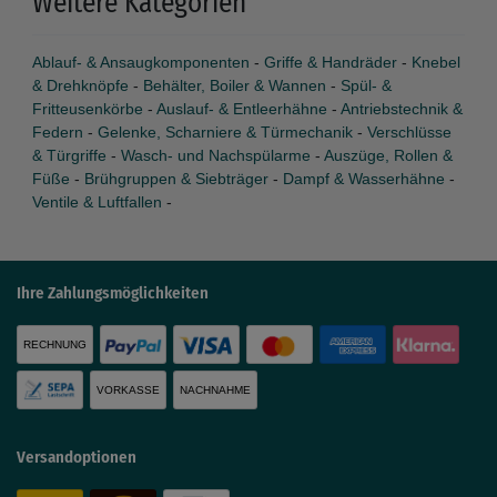
Weitere Kategorien
Ablauf- & Ansaugkomponenten
-
Griffe & Handräder
-
Knebel
& Drehknöpfe
-
Behälter, Boiler & Wannen
-
Spül- &
Fritteusenkörbe
-
Auslauf- & Entleerhähne
-
Antriebstechnik &
Federn
-
Gelenke, Scharniere & Türmechanik
-
Verschlüsse
& Türgriffe
-
Wasch- und Nachspülarme
-
Auszüge, Rollen &
Füße
-
Brühgruppen & Siebträger
-
Dampf & Wasserhähne
-
Ventile & Luftfallen
-
Ihre Zahlungsmöglichkeiten
RECHNUNG
VORKASSE
NACHNAHME
Versandoptionen