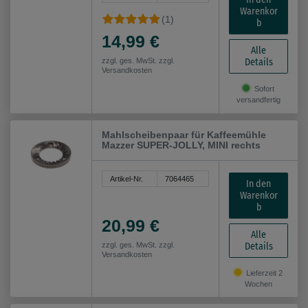
Warenkor
(1)
b
14,99 €
Alle
Details
zzgl. ges. MwSt. zzgl.
Versandkosten
Sofort
versandfertig
Mahlscheibenpaar für Kaffeemühle
Mazzer SUPER-JOLLY, MINI rechts
Artikel-Nr.
7064465
In den
Warenkor
b
20,99 €
Alle
Details
zzgl. ges. MwSt. zzgl.
Versandkosten
Lieferzeit 2
Wochen