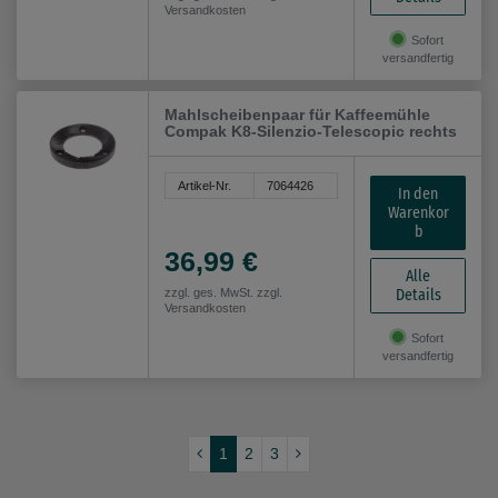
Versandkosten
Sofort
versandfertig
Mahlscheibenpaar für Kaffeemühle
Compak K8-Silenzio-Telescopic rechts
Artikel-Nr.
7064426
In den
Warenkor
b
36,99 €
Alle
Details
zzgl. ges. MwSt. zzgl.
Versandkosten
Sofort
versandfertig
1
2
3