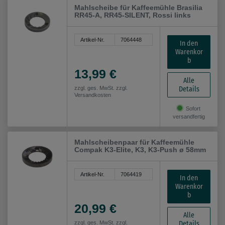
Mahlscheibe für Kaffeemühle Brasilia
RR45-A, RR45-SILENT, Rossi links
Artikel-Nr.
7064448
In den
Warenkor
b
13,99 €
Alle
Details
zzgl. ges. MwSt. zzgl.
Versandkosten
Sofort
versandfertig
Mahlscheibenpaar für Kaffeemühle
Compak K3-Elite, K3, K3-Push ø 58mm
Artikel-Nr.
7064419
In den
Warenkor
b
20,99 €
Alle
Details
zzgl. ges. MwSt. zzgl.