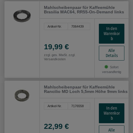
Mahlscheibenpaar für Kaffeemühle
Brasilia MAC64, RR55-On-Demand links
Artikel-Nr.
7064439
In den
Warenkor
b
19,99 €
Alle
Details
zzgl. ges. MwSt. zzgl.
Versandkosten
Sofort
versandfertig
Mahlscheibenpaar für Kaffeemühle
Rancilio MD Loch 5,5mm Höhe 9mm links
Artikel-Nr.
7176558
In den
Warenkor
b
22,99 €
Alle