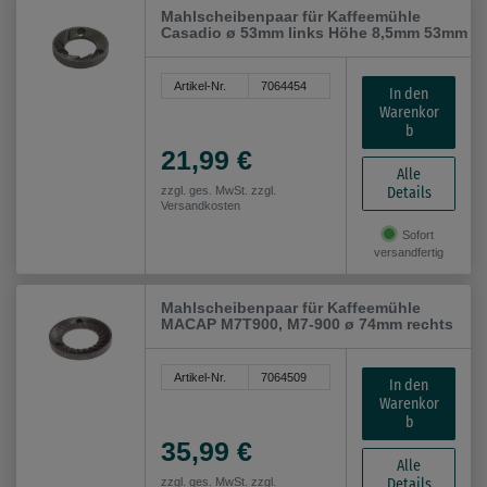
Mahlscheibenpaar für Kaffeemühle
Casadio ø 53mm links Höhe 8,5mm 53mm
Artikel-Nr.
7064454
In den
Warenkor
b
21,99 €
Alle
Details
zzgl. ges. MwSt. zzgl.
Versandkosten
Sofort
versandfertig
Mahlscheibenpaar für Kaffeemühle
MACAP M7T900, M7-900 ø 74mm rechts
Artikel-Nr.
7064509
In den
Warenkor
b
35,99 €
Alle
Details
zzgl. ges. MwSt. zzgl.