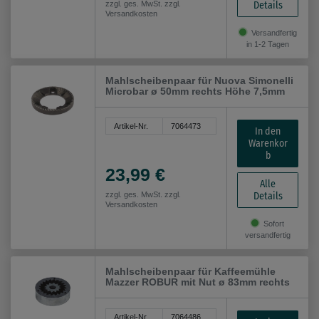
Details
zzgl. ges. MwSt. zzgl.
Versandkosten
Versandfertig
in 1-2 Tagen
Mahlscheibenpaar für Nuova Simonelli
Microbar ø 50mm rechts Höhe 7,5mm
Artikel-Nr.
7064473
In den
Warenkor
b
23,99 €
Alle
Details
zzgl. ges. MwSt. zzgl.
Versandkosten
Sofort
versandfertig
Mahlscheibenpaar für Kaffeemühle
Mazzer ROBUR mit Nut ø 83mm rechts
Artikel-Nr.
7064486