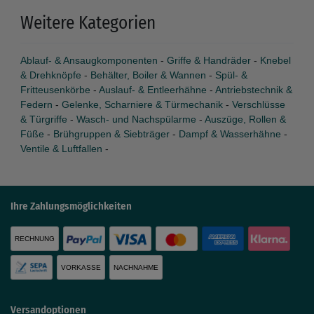
Weitere Kategorien
Ablauf- & Ansaugkomponenten
-
Griffe & Handräder
-
Knebel
& Drehknöpfe
-
Behälter, Boiler & Wannen
-
Spül- &
Fritteusenkörbe
-
Auslauf- & Entleerhähne
-
Antriebstechnik &
Federn
-
Gelenke, Scharniere & Türmechanik
-
Verschlüsse
& Türgriffe
-
Wasch- und Nachspülarme
-
Auszüge, Rollen &
Füße
-
Brühgruppen & Siebträger
-
Dampf & Wasserhähne
-
Ventile & Luftfallen
-
Ihre Zahlungsmöglichkeiten
RECHNUNG
VORKASSE
NACHNAHME
Versandoptionen