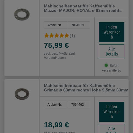
Mahlscheibenpaar für Kaffeemühle
Mazzer MAJOR, ROYAL ø 83mm rechts
Artikel-Nr.
7064519
In den
Warenkor
(1)
b
75,99 €
Alle
Details
zzgl. ges. MwSt. zzgl.
Versandkosten
Sofort
versandfertig
Mahlscheibenpaar für Kaffeemühle
Grimac ø 63mm rechts Höhe 9,5mm 63mm
Artikel-Nr.
7064462
In den
Warenkor
b
18,99 €
Alle