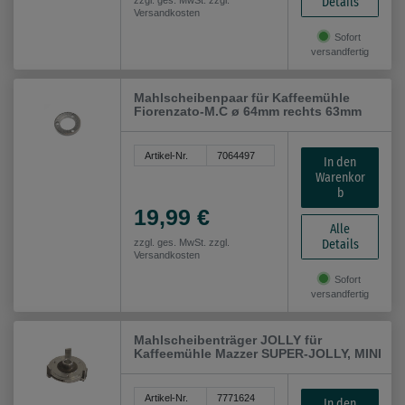
Details
zzgl. ges. MwSt. zzgl.
Versandkosten
Sofort
versandfertig
Mahlscheibenpaar für Kaffeemühle
Fiorenzato-M.C ø 64mm rechts 63mm
Artikel-Nr.
7064497
In den
Warenkor
b
19,99 €
Alle
Details
zzgl. ges. MwSt. zzgl.
Versandkosten
Sofort
versandfertig
Mahlscheibenträger JOLLY für
Kaffeemühle Mazzer SUPER-JOLLY, MINI
Artikel-Nr.
7771624
In den