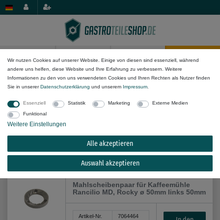
0
0
Wir nutzen Cookies auf unserer Website. Einige von diesen sind essenziell, während
andere uns helfen, diese Website und Ihre Erfahrung zu verbessern. Weitere
Mechanik-Komponenten
Sonstiges
Informationen zu den von uns verwendeten Cookies und Ihren Rechten als Nutzer finden
Sie in unserer
Daten­schutz­erklärung
und unserem
Impressum
.
Essenziell
Statistik
Marketing
Externe Medien
Funktional
Weitere Einstellungen
Alle akzeptieren
Alle Filteroptionen anzeigen (14)
Auswahl akzeptieren
Mahlscheibenpaar für Kaffeemühle
Rancilio MD, Rocky ø 50mm links 50mm
Artikel-Nr.
7064464
In den