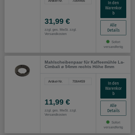
Artikel-Nr.
7064466
In den
Warenkor
b
31,99 €
Alle
Details
zzgl. ges. MwSt. zzgl.
Versandkosten
Sofort
versandfertig
Mahlscheibenpaar für Kaffeemühle La-
Cimbali ø 54mm rechts Höhe 8mm
Artikel-Nr.
7064459
In den
Warenkor
b
11,99 €
Alle
Details
zzgl. ges. MwSt. zzgl.
Versandkosten
Sofort
versandfertig