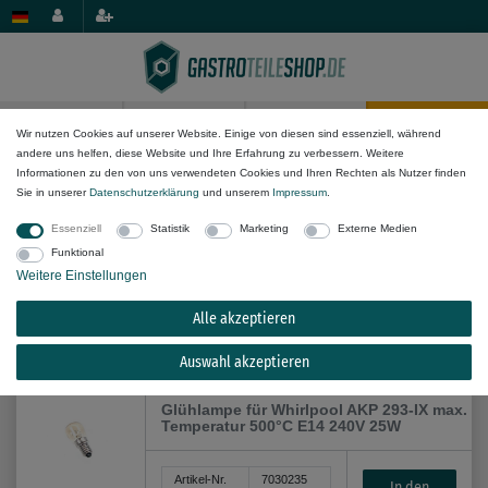
0
0
Wir nutzen Cookies auf unserer Website. Einige von diesen sind essenziell, während
andere uns helfen, diese Website und Ihre Erfahrung zu verbessern. Weitere
Elektro-Komponenten
Lampen & Fassungen
Informationen zu den von uns verwendeten Cookies und Ihren Rechten als Nutzer finden
Sie in unserer
Daten­schutz­erklärung
und unserem
Impressum
.
Essenziell
Statistik
Marketing
Externe Medien
Funktional
Weitere Einstellungen
Alle akzeptieren
Alle Filteroptionen anzeigen (18)
Auswahl akzeptieren
Glühlampe für Whirlpool AKP 293-IX max.
Temperatur 500°C E14 240V 25W
Artikel-Nr.
7030235
In den