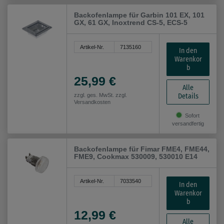
Backofenlampe für Garbin 101 EX, 101
GX, 61 GX, Inoxtrend CS-5, ECS-5
Artikel-Nr.
7135160
In den
Warenkor
b
25,99 €
Alle
Details
zzgl. ges. MwSt. zzgl.
Versandkosten
Sofort
versandfertig
Backofenlampe für Fimar FME4, FME44,
FME9, Cookmax 530009, 530010 E14
Artikel-Nr.
7033540
In den
Warenkor
b
12,99 €
Alle