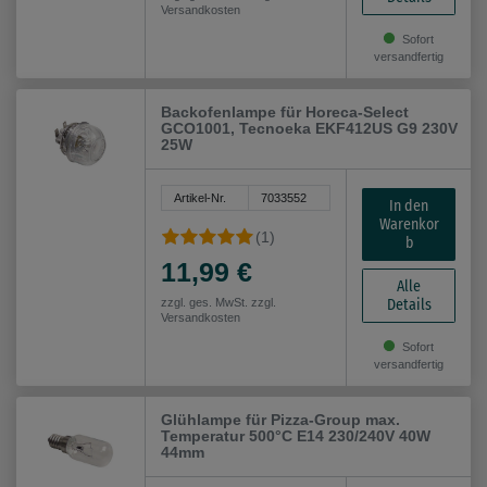
Versandkosten
Sofort
versandfertig
Backofenlampe für Horeca-Select
GCO1001, Tecnoeka EKF412US G9 230V
25W
Artikel-Nr.
7033552
In den
Warenkor
(1)
b
11,99 €
Alle
Details
zzgl. ges. MwSt. zzgl.
Versandkosten
Sofort
versandfertig
Glühlampe für Pizza-Group max.
Temperatur 500°C E14 230/240V 40W
44mm