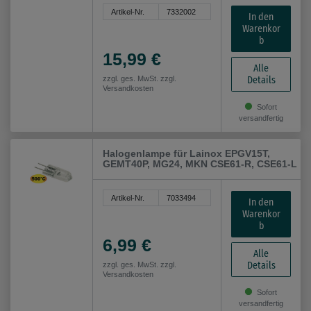
Artikel-Nr.
7332002
In den
Warenkor
b
15,99 €
Alle
Details
zzgl. ges. MwSt. zzgl.
Versandkosten
Sofort
versandfertig
Halogenlampe für Lainox EPGV15T,
GEMT40P, MG24, MKN CSE61-R, CSE61-L
Artikel-Nr.
7033494
In den
Warenkor
b
6,99 €
Alle
Details
zzgl. ges. MwSt. zzgl.
Versandkosten
Sofort
versandfertig