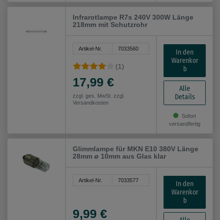
Infrarotlampe R7s 240V 300W Länge
218mm mit Schutzrohr
Artikel-Nr.
7033560
In den
Warenkor
(1)
b
17,99 €
Alle
Details
zzgl. ges. MwSt. zzgl.
Versandkosten
Sofort
versandfertig
Glimmlampe für MKN E10 380V Länge
28mm ø 10mm aus Glas klar
Artikel-Nr.
7033577
In den
Warenkor
b
9,99 €