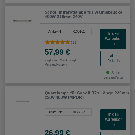
Scholl Infrarotlampe für Wärmebrücke
400W 218mm 240V
Artikel-Nr.
7135161
In den
Warenkor
(1)
b
57,99 €
Alle
Details
zzgl. ges. MwSt. zzgl.
Versandkosten
Sofort
versandfertig
Quarzlampe für Scholl R7s Länge 220mm
230V 400W IMPORT
Artikel-Nr.
7033522
In den
Warenkor
b
26,99 €