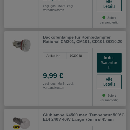
Alle
Details
zzgl. ges. MwSt. zzgl.
Versandkosten
Sofort
versandfertig
Backofenlampe für Kombidämpfer
Rational CM201, CM101, CD101 OD10.20
Artikel-Nr.
7030240
In den
Warenkor
b
9,99 €
Alle
Details
zzgl. ges. MwSt. zzgl.
Versandkosten
Sofort
versandfertig
Glühlampe K4500 max. Temperatur 500°C
E14 240V 40W Länge 75mm ø 45mm