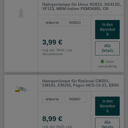
Halogenlampe für Unox XG813, XG413G,
XF113, MBM-Italien FEMD68EL G9
Artikel-Nr.
7033513
In den
Warenkor
b
3,99 €
Alle
Details
zzgl. ges. MwSt. zzgl.
Versandkosten
Sofort
versandfertig
Halogenlampe für Rational CM201,
CM101, CM102, Fagor HCG-10-21, EB30
Artikel-Nr.
7030007
In den
Warenkor
b
8,99 €
Alle
Details
zzgl. ges. MwSt. zzgl.