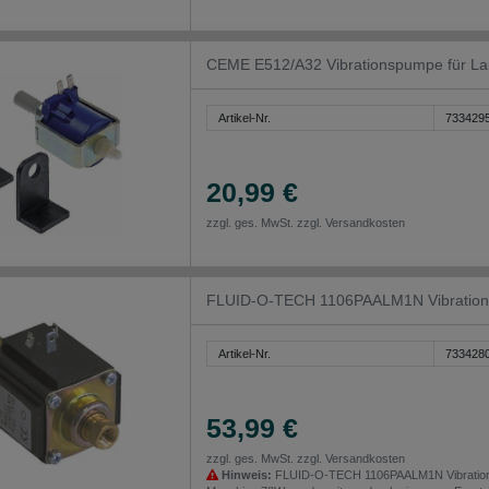
CEME E512/A32 Vibrationspumpe für L
Artikel-Nr.
733429
20,99 €
zzgl. ges. MwSt. zzgl.
Versandkosten
FLUID-O-TECH 1106PAALM1N Vibrations
Artikel-Nr.
733428
53,99 €
zzgl. ges. MwSt. zzgl.
Versandkosten
Hinweis:
FLUID-O-TECH 1106PAALM1N Vibrationsp