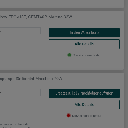
ainox EPGV15T, GEMT40P, Mareno 32W
5
In den Warenkorb
Alle Details
Sofort versandfertig
pumpe für Iberital-Macchine 70W
Ersatzartikel / Nachfolger aufrufen
0
Alle Details
Derzeit nicht lieferbar
umpe für Iberital-