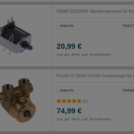
CEME E512/B46 Vibrationspumpe für K
Artikel-Nr.
733427
20,99 €
zzgl. ges. MwSt. zzgl.
Versandkosten
FLUID-O-TECH CA104 Pumpenkopf für E
Artikel-Nr.
703490
(1)
74,99 €
zzgl. ges. MwSt. zzgl.
Versandkosten