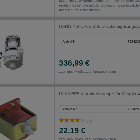
Macchine 70W wurde seitens durch ein neues Ersatzte
ersetzt. Klicken Sie auf den Button, um zum Ersatzte
aktuellen Preis zu erfahren.
HANNING UP60-386 Drucksteigerungspu
Artikel-Nr.
733422
336,99 €
zzgl. ges. MwSt. zzgl.
Versandkosten
ULKA EP5 Vibrationspumpe für Gaggia
Artikel-Nr.
733428
(1)
22,19 €
zzgl. ges. MwSt. zzgl.
Versandkosten