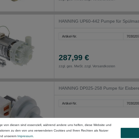
HANNING UP60-442 Pumpe für Spülmasc
Artikel-Nr.
703020
287,99 €
zzgl. ges. MwSt. zzgl.
Versandkosten
HANNING DP025-258 Pumpe für Eisbere
Artikel-Nr.
703020
49,99 €
ge von diesen sind essenziell, während andere uns helfen, diese Website und
mationen zu den von uns verwendeten Cookies und Ihren Rechten als Nutzer
zzgl. ges. MwSt. zzgl.
Versandkosten
nd unserem
Impressum
.