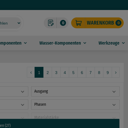
WARENKORB
0
0
omponenten
Wasser-Komponenten
Werkzeuge
1
2
3
4
5
6
7
8
9
Ausgang
Phasen
Materialstärke
en (27)