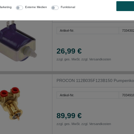
arketing
Externe Medien
Funktional
CEME E507 Vibrationspumpe für Komb
Artikel-Nr.
733430
26,99 €
zzgl. ges. MwSt. zzgl.
Versandkosten
PROCON 112B035F123B150 Pumpenkopf fü
Artikel-Nr.
703491
89,99 €
zzgl. ges. MwSt. zzgl.
Versandkosten