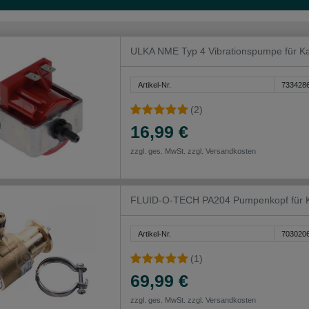
ULKA NME Typ 4 Vibrationspumpe für Ka
Artikel-Nr.
733428
(2)
16,99 €
zzgl. ges. MwSt. zzgl.
Versandkosten
FLUID-O-TECH PA204 Pumpenkopf für K
Artikel-Nr.
703020
(1)
69,99 €
zzgl. ges. MwSt. zzgl.
Versandkosten