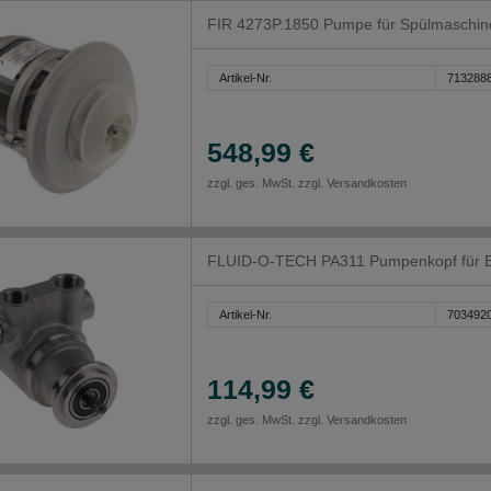
FIR 4273P.1850 Pumpe für Spülmaschi
Artikel-Nr.
713288
548,99 €
zzgl. ges. MwSt. zzgl.
Versandkosten
FLUID-O-TECH PA311 Pumpenkopf für E
Artikel-Nr.
703492
114,99 €
zzgl. ges. MwSt. zzgl.
Versandkosten