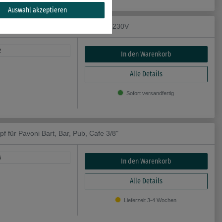
Auswahl akzeptieren
idämpfer Angelo Po FM1011G3 47W 230V
2
In den Warenkorb
Alle Details
Sofort versandfertig
r Pavoni Bart, Bar, Pub, Cafe 3/8"
6
In den Warenkorb
Alle Details
Lieferzeit 3-4 Wochen