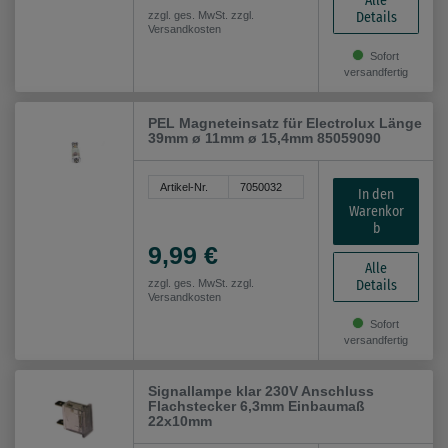
Alle
Details
zzgl. ges. MwSt. zzgl.
Versandkosten
Sofort
versandfertig
PEL Magneteinsatz für Electrolux Länge
39mm ø 11mm ø 15,4mm 85059090
Artikel-Nr.
7050032
In den
Warenkor
b
9,99 €
Alle
Details
zzgl. ges. MwSt. zzgl.
Versandkosten
Sofort
versandfertig
Signallampe klar 230V Anschluss
Flachstecker 6,3mm Einbaumaß
22x10mm