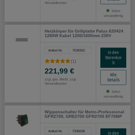
Versandkosten
Sofort
versandfertig
Heizkörper für Grillplatte Palux 620424
1280W Kabel 1200/1600mm 230V
Artikel-Nr.
7038352
In den
Warenkor
(1)
b
221,99 €
Alle
Details
zzgl. ges. MwSt. zzgl.
Versandkosten
Sofort
versandfertig
Wippenschalter für Metro-Professional
GFR2700, GRE2700 GFR2700 EF70MP
Artikel-Nr.
7336036
In den