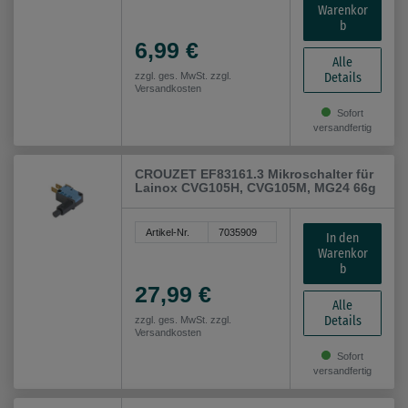
Warenkor
b
6,99 €
Alle
Details
zzgl. ges. MwSt. zzgl.
Versandkosten
Sofort
versandfertig
CROUZET EF83161.3 Mikroschalter für
Lainox CVG105H, CVG105M, MG24 66g
Artikel-Nr.
7035909
In den
Warenkor
b
27,99 €
Alle
Details
zzgl. ges. MwSt. zzgl.
Versandkosten
Sofort
versandfertig