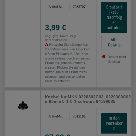
Ersatzart
Artikel-Nr.
7033707
ikel /
Nachfolg
er
3,99 €
aufrufen
zzgl. ges. MwSt. zzgl.
Alle
Versandkosten
Details
Hinweis:
Signallampe klar
230V Anschluss Flachstecker
6,3mm Einbaumaß 22x10mm
Derzeit nicht
wurde seitens durch ein neues
lieferbar
Ersatzteil (Artikelnummer: )
ersetzt. Klicken Sie auf den
Button, um zum Ersatzteil zu
gelangen und den aktuellen
Preis zu erfahren.
Knebel für MKN 0220302C03, 0220303C02
ø 65mm 0-1-0-1 schwarz 84199085
Artikel-Nr.
7012191
In den
Warenkor
b