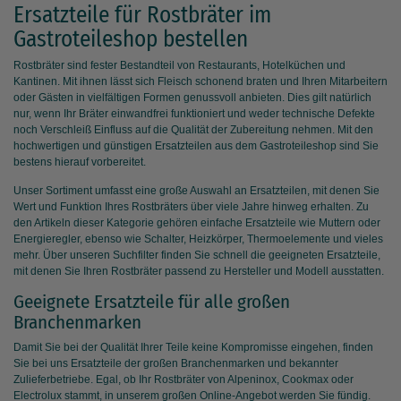
Ersatzteile für Rostbräter im
Gastroteileshop bestellen
Rostbräter sind fester Bestandteil von Restaurants, Hotelküchen und
Kantinen. Mit ihnen lässt sich Fleisch schonend braten und Ihren Mitarbeitern
oder Gästen in vielfältigen Formen genussvoll anbieten. Dies gilt natürlich
nur, wenn Ihr Bräter einwandfrei funktioniert und weder technische Defekte
noch Verschleiß Einfluss auf die Qualität der Zubereitung nehmen. Mit den
hochwertigen und günstigen Ersatzteilen aus dem Gastroteileshop sind Sie
bestens hierauf vorbereitet.
Unser Sortiment umfasst eine große Auswahl an Ersatzteilen, mit denen Sie
Wert und Funktion Ihres Rostbräters über viele Jahre hinweg erhalten. Zu
den Artikeln dieser Kategorie gehören einfache Ersatzteile wie Muttern oder
Energieregler, ebenso wie Schalter, Heizkörper, Thermoelemente und vieles
mehr. Über unseren Suchfilter finden Sie schnell die geeigneten Ersatzteile,
mit denen Sie Ihren Rostbräter passend zu Hersteller und Modell ausstatten.
Geeignete Ersatzteile für alle großen
Branchenmarken
Damit Sie bei der Qualität Ihrer Teile keine Kompromisse eingehen, finden
Sie bei uns Ersatzteile der großen Branchenmarken und bekannter
Zulieferbetriebe. Egal, ob Ihr Rostbräter von Alpeninox, Cookmax oder
Electrolux stammt, in unserem großen Online-Angebot werden Sie fündig.