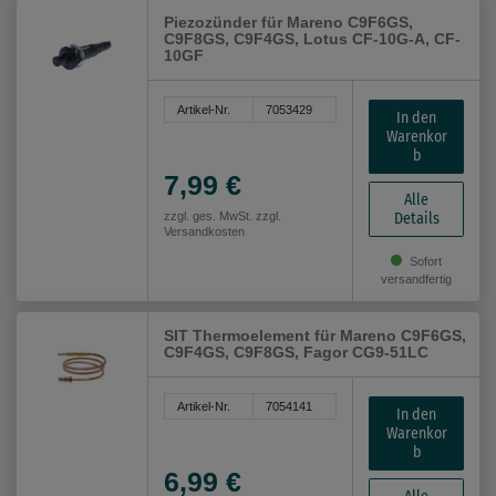
Piezozünder für Mareno C9F6GS,
C9F8GS, C9F4GS, Lotus CF-10G-A, CF-
10GF
Artikel-Nr.
7053429
In den
Warenkor
b
7,99 €
Alle
Details
zzgl. ges. MwSt. zzgl.
Versandkosten
Sofort
versandfertig
SIT Thermoelement für Mareno C9F6GS,
C9F4GS, C9F8GS, Fagor CG9-51LC
Artikel-Nr.
7054141
In den
Warenkor
b
6,99 €