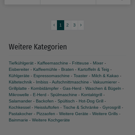
1
2
3
Weitere Kategorien
Tiefkühlgerät
-
Kaffeemaschine
-
Fritteuse
-
Mixer
-
Eisbereiter
-
Kaffeemühle
-
Braten
-
Kartoffeln & Teig
-
Kühlgeräte
-
Espressomaschine
-
Toaster
-
Milch & Kakao
-
Kältetechnik
-
Imbiss
-
Aufschnittmaschine
-
Vakuumierer
-
Grillplatte
-
Kombidämpfer
-
Gas-Herd
-
Waschen & Bügeln
-
Mikrowelle
-
E-Herd
-
Spülmaschine
-
Kontaktgrill
-
Salamander
-
Backofen
-
Spültisch
-
Hot-Dog Grill
-
Kochkessel
-
Heissluftofen
-
Tische & Schränke
-
Gyrosgrill
-
Pastakocher
-
Pizzaofen
-
Weitere Geräte
-
Weitere Grills
-
Bainmarie
-
Weitere Kochgeräte