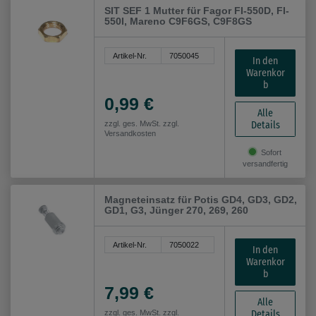
SIT SEF 1 Mutter für Fagor FI-550D, FI-
550I, Mareno C9F6GS, C9F8GS
Artikel-Nr.
7050045
In den
Warenkor
b
0,99 €
Alle
Details
zzgl. ges. MwSt. zzgl.
Versandkosten
Sofort
versandfertig
Magneteinsatz für Potis GD4, GD3, GD2,
GD1, G3, Jünger 270, 269, 260
Artikel-Nr.
7050022
In den
Warenkor
b
7,99 €
Alle
Details
zzgl. ges. MwSt. zzgl.