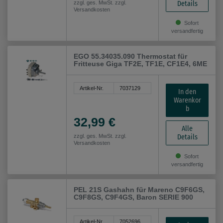
Details
zzgl. ges. MwSt. zzgl.
Versandkosten
Sofort
versandfertig
EGO 55.34035.090 Thermostat für
Fritteuse Giga TF2E, TF1E, CF1E4, 6ME
Artikel-Nr.
7037129
In den
Warenkor
b
32,99 €
Alle
Details
zzgl. ges. MwSt. zzgl.
Versandkosten
Sofort
versandfertig
PEL 21S Gashahn für Mareno C9F6GS,
C9F8GS, C9F4GS, Baron SERIE 900
Artikel-Nr.
7052696