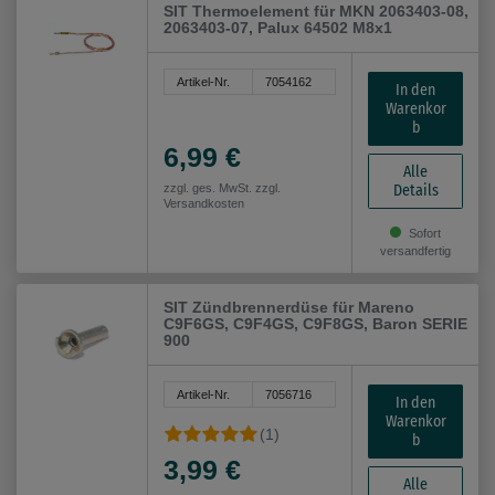
SIT Thermoelement für MKN 2063403-08,
2063403-07, Palux 64502 M8x1
Artikel-Nr.
7054162
In den
Warenkor
b
6,99 €
Alle
Details
zzgl. ges. MwSt. zzgl.
Versandkosten
Sofort
versandfertig
SIT Zündbrennerdüse für Mareno
C9F6GS, C9F4GS, C9F8GS, Baron SERIE
900
Artikel-Nr.
7056716
In den
Warenkor
(1)
b
3,99 €
Alle