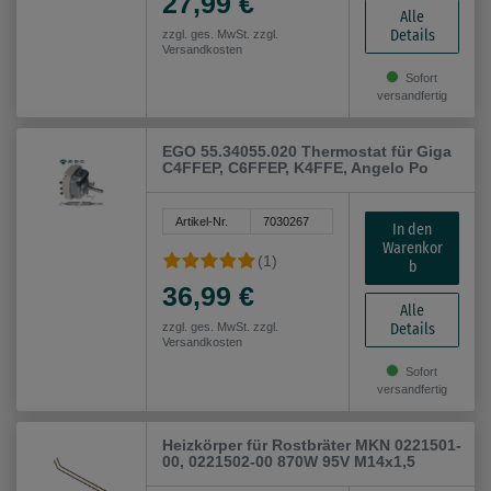
27,99 €
Alle
Details
zzgl. ges. MwSt. zzgl.
Versandkosten
Sofort
versandfertig
EGO 55.34055.020 Thermostat für Giga
C4FFEP, C6FFEP, K4FFE, Angelo Po
Artikel-Nr.
7030267
In den
Warenkor
(1)
b
36,99 €
Alle
Details
zzgl. ges. MwSt. zzgl.
Versandkosten
Sofort
versandfertig
Heizkörper für Rostbräter MKN 0221501-
00, 0221502-00 870W 95V M14x1,5