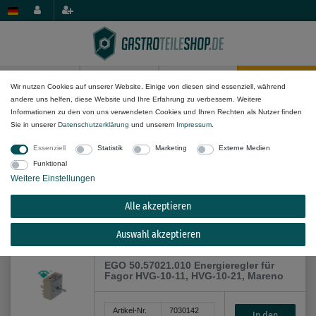
0
0
Wir nutzen Cookies auf unserer Website. Einige von diesen sind essenziell, während
andere uns helfen, diese Website und Ihre Erfahrung zu verbessern. Weitere
Geräte/Anwendung
Informationen zu den von uns verwendeten Cookies und Ihren Rechten als Nutzer finden
Sie in unserer
Daten­schutz­erklärung
und unserem
Impressum
.
Essenziell
Statistik
Marketing
Externe Medien
Funktional
Weitere Einstellungen
Alle akzeptieren
Alle Filteroptionen anzeigen (74)
Auswahl akzeptieren
EGO 50.57021.010 Energieregler für
Fagor HVG-10-11, HVG-10-21, Mareno
Artikel-Nr.
7030142
In den