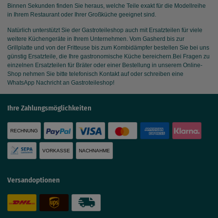
Binnen Sekunden finden Sie heraus, welche Teile exakt für die Modellreihe
in Ihrem Restaurant oder Ihrer Großküche geeignet sind.
Natürlich unterstützt Sie der Gastroteileshop auch mit Ersatzteilen für viele
weitere Küchengeräte in Ihrem Unternehmen. Vom Gasherd bis zur
Grillplatte und von der Fritteuse bis zum Kombidämpfer bestellen Sie bei uns
günstig Ersatzteile, die Ihre gastronomische Küche bereichern.Bei Fragen zu
einzelnen Ersatzteilen für Bräter oder einer Bestellung in unserem Online-
Shop nehmen Sie bitte telefonisch Kontakt auf oder schreiben eine
WhatsApp Nachricht an Gastroteileshop!
Ihre Zahlungsmöglichkeiten
RECHNUNG
VORKASSE
NACHNAHME
Versandoptionen