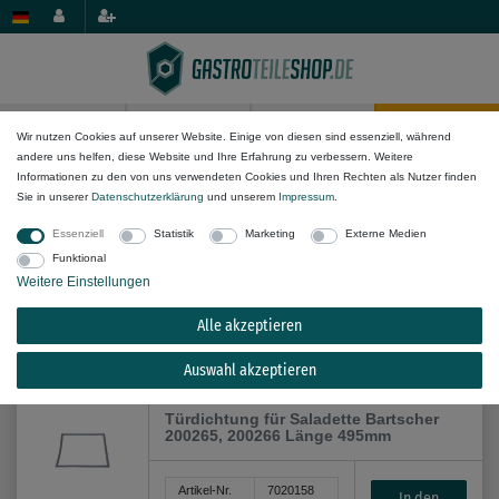
0
0
Wir nutzen Cookies auf unserer Website. Einige von diesen sind essenziell, während
andere uns helfen, diese Website und Ihre Erfahrung zu verbessern. Weitere
Dichtungs-Komponenten
Türdichtungen
Informationen zu den von uns verwendeten Cookies und Ihren Rechten als Nutzer finden
Sie in unserer
Daten­schutz­erklärung
und unserem
Impressum
.
Essenziell
Statistik
Marketing
Externe Medien
Funktional
Weitere Einstellungen
Alle akzeptieren
Alle Filteroptionen anzeigen (13)
Auswahl akzeptieren
Türdichtung für Saladette Bartscher
200265, 200266 Länge 495mm
Artikel-Nr.
7020158
In den