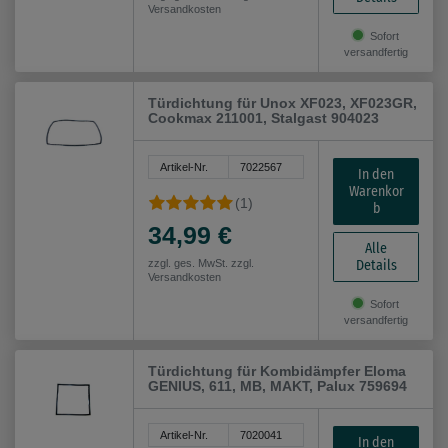
Versandkosten
Sofort
versandfertig
Türdichtung für Unox XF023, XF023GR,
Cookmax 211001, Stalgast 904023
Artikel-Nr.
7022567
In den
Warenkor
(1)
b
34,99 €
Alle
Details
zzgl. ges. MwSt. zzgl.
Versandkosten
Sofort
versandfertig
Türdichtung für Kombidämpfer Eloma
GENIUS, 611, MB, MAKT, Palux 759694
Artikel-Nr.
7020041
In den