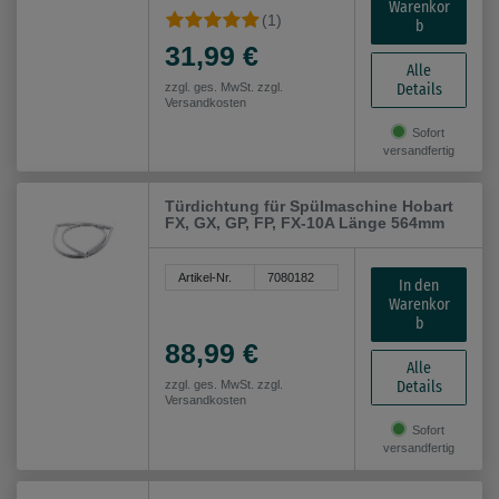
Warenkor
(1)
b
31,99 €
Alle
Details
zzgl. ges. MwSt. zzgl.
Versandkosten
Sofort
versandfertig
Türdichtung für Spülmaschine Hobart
FX, GX, GP, FP, FX-10A Länge 564mm
Artikel-Nr.
7080182
In den
Warenkor
b
88,99 €
Alle
Details
zzgl. ges. MwSt. zzgl.
Versandkosten
Sofort
versandfertig