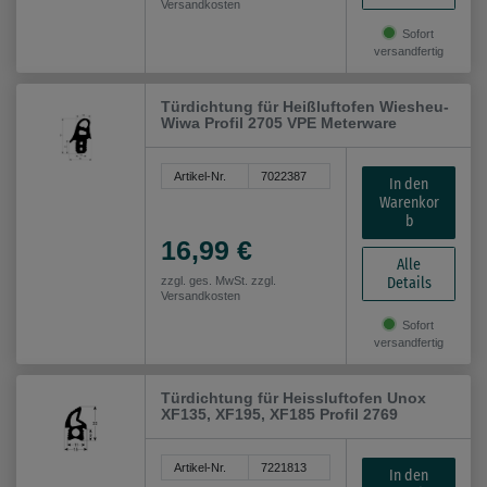
Versandkosten
Sofort
versandfertig
Türdichtung für Heißluftofen Wiesheu-
Wiwa Profil 2705 VPE Meterware
Artikel-Nr.
7022387
In den
Warenkor
b
16,99 €
Alle
Details
zzgl. ges. MwSt. zzgl.
Versandkosten
Sofort
versandfertig
Türdichtung für Heissluftofen Unox
XF135, XF195, XF185 Profil 2769
Artikel-Nr.
7221813
In den