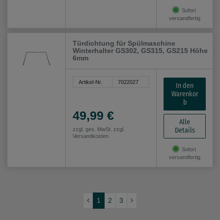
Sofort
versandfertig
Türdichtung für Spülmaschine
Winterhalter GS302, GS315, GS215 Höhe
6mm
Artikel-Nr.
7022027
In den
Warenkor
b
49,99 €
Alle
Details
zzgl. ges. MwSt. zzgl.
Versandkosten
Sofort
versandfertig
1
2
3