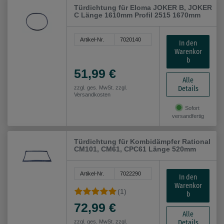
Türdichtung für Eloma JOKER B, JOKER
C Länge 1610mm Profil 2515 1670mm
Artikel-Nr.
7020140
In den
Warenkor
b
51,99 €
Alle
Details
zzgl. ges. MwSt. zzgl.
Versandkosten
Sofort
versandfertig
Türdichtung für Kombidämpfer Rational
CM101, CM61, CPC61 Länge 520mm
Artikel-Nr.
7022290
In den
Warenkor
(1)
b
72,99 €
Alle
Details
zzgl. ges. MwSt. zzgl.