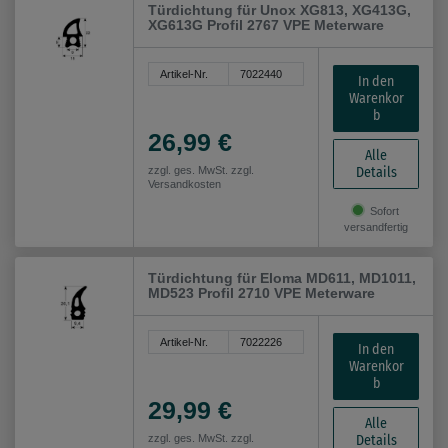
Türdichtung für Unox XG813, XG413G,
XG613G Profil 2767 VPE Meterware
Artikel-Nr.
7022440
In den
Warenkor
b
26,99 €
Alle
Details
zzgl. ges. MwSt. zzgl.
Versandkosten
Sofort
versandfertig
Türdichtung für Eloma MD611, MD1011,
MD523 Profil 2710 VPE Meterware
Artikel-Nr.
7022226
In den
Warenkor
b
29,99 €
Alle
Details
zzgl. ges. MwSt. zzgl.