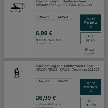
Türdichtung für Spülmaschine
Winterhalter GS302, GS315, GS215
Artikel-Nr.
7220016
In den
Warenkor
b
6,99 €
Alle
Details
zzgl. ges. MwSt. zzgl.
Versandkosten
Sofort
versandfertig
Türdichtung für Heißluftofen Unox
XF133, XF113, XF135, Cookmax 211003
Artikel-Nr.
7024890
In den
Warenkor
b
26,99 €
Alle
Details
zzgl. ges. MwSt. zzgl.
Versandkosten