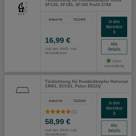
Türdichtung für Kombidämpfer Unox
XF135, XF195, XF185 Profil 2769
Artikel-Nr.
7022404
In den
Warenkor
b
16,99 €
Alle
Details
zzgl. ges. MwSt. zzgl.
Versandkosten
Sofort
versandfertig
Türdichtung für Kombidämpfer Rational
CM61, SCC61, Palux E611Q
Artikel-Nr.
7222040
In den
Warenkor
(1)
b
58,99 €
Alle
Details
zzgl. ges. MwSt. zzgl.
Versandkosten