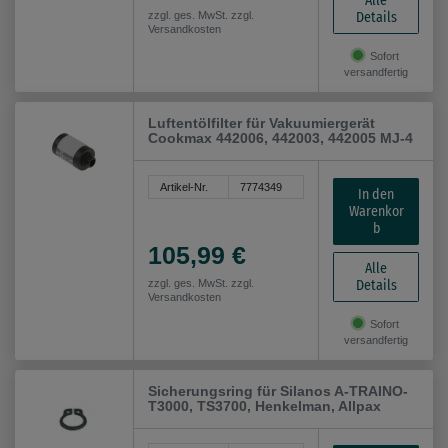
Alle
Details
zzgl. ges. MwSt. zzgl.
Versandkosten
Sofort
versandfertig
Luftentölfilter für Vakuumiergerät
Cookmax 442006, 442003, 442005 MJ-4
Artikel-Nr.
7774349
In den
Warenkor
b
105,99 €
Alle
Details
zzgl. ges. MwSt. zzgl.
Versandkosten
Sofort
versandfertig
Sicherungsring für Silanos A-TRAINO-
T3000, TS3700, Henkelman, Allpax