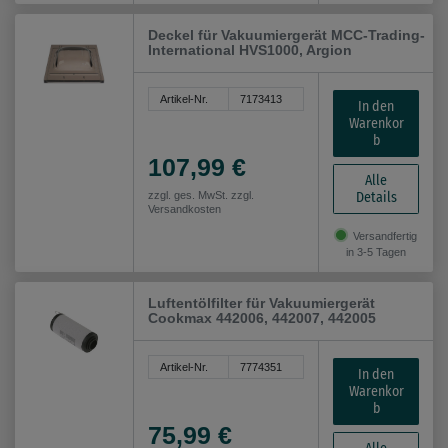
Deckel für Vakuumiergerät MCC-Trading-
International HVS1000, Argion
Artikel-Nr.
7173413
In den
Warenkor
b
107,99 €
Alle
Details
zzgl. ges. MwSt. zzgl.
Versandkosten
Versandfertig
in 3-5 Tagen
Luftentölfilter für Vakuumiergerät
Cookmax 442006, 442007, 442005
Artikel-Nr.
7774351
In den
Warenkor
b
75,99 €