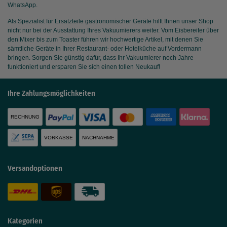
WhatsApp.
Als Spezialist für Ersatzteile gastronomischer Geräte hilft Ihnen unser Shop
nicht nur bei der Ausstattung Ihres Vakuumierers weiter. Vom Eisbereiter über
den Mixer bis zum Toaster führen wir hochwertige Artikel, mit denen Sie
sämtliche Geräte in Ihrer Restaurant- oder Hotelküche auf Vordermann
bringen. Sorgen Sie günstig dafür, dass Ihr Vakuumierer noch Jahre
funktioniert und ersparen Sie sich einen tollen Neukauf!
Ihre Zahlungsmöglichkeiten
RECHNUNG
VORKASSE
NACHNAHME
Versandoptionen
Kategorien