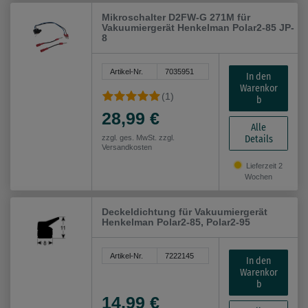
Mikroschalter D2FW-G 271M für
Vakuumiergerät Henkelman Polar2-85 JP-
8
Artikel-Nr.
7035951
In den
Warenkor
(1)
b
28,99 €
Alle
Details
zzgl. ges. MwSt. zzgl.
Versandkosten
Lieferzeit 2
Wochen
Deckeldichtung für Vakuumiergerät
Henkelman Polar2-85, Polar2-95
Artikel-Nr.
7222145
In den
Warenkor
b
14,99 €