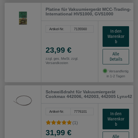
Platine für Vakuumiergerät MCC-Trading-
International HVS1000, GVS1000
Artikel-Nr.
7135560
In den
Warenkor
b
23,99 €
Alle
Details
zzgl. ges. MwSt. zzgl.
Versandkosten
Versandfertig
in 1-2 Tagen
Schweißdraht für Vakuumiergerät
Cookmax 442006, 442003, 442005 Lynx42
Artikel-Nr.
7776101
In den
Warenkor
(1)
b
31,99 €
Alle