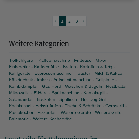
1
2
3
Weitere Kategorien
Tiefkühlgerät
-
Kaffeemaschine
-
Fritteuse
-
Mixer
-
Eisbereiter
-
Kaffeemühle
-
Braten
-
Kartoffeln & Teig
-
Kühlgeräte
-
Espressomaschine
-
Toaster
-
Milch & Kakao
-
Kältetechnik
-
Imbiss
-
Aufschnittmaschine
-
Grillplatte
-
Kombidämpfer
-
Gas-Herd
-
Waschen & Bügeln
-
Rostbräter
-
Mikrowelle
-
E-Herd
-
Spülmaschine
-
Kontaktgrill
-
Salamander
-
Backofen
-
Spültisch
-
Hot-Dog Grill
-
Kochkessel
-
Heissluftofen
-
Tische & Schränke
-
Gyrosgrill
-
Pastakocher
-
Pizzaofen
-
Weitere Geräte
-
Weitere Grills
-
Bainmarie
-
Weitere Kochgeräte