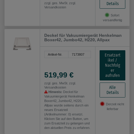
Details
zzgl. ges. MwSt. zzgl.
Versandkosten
Sofort
versandfertig
Deckel für Vakuumiergerät Henkelman
Boxer42, Jumbo42, H220, Allpax
Ersatzart
Artikel-Nr.
7173807
ikel /
Nachfolg
er
519,99 €
aufrufen
zzgl. ges. MwSt. zzgl.
Alle
Versandkosten
Details
Hinweis:
Deckel für
Vakuumiergerät Henkelman
Boxer42, Jumbo42, H220,
Derzeit nicht
Allpax wurde seitens durch ein
lieferbar
neues Ersatzteil
(Artikelnummer: 0) ersetzt.
Klicken Sie auf den Button, um
zum Ersatzteil zu gelangen und
den aktuellen Preis zu erfahren.