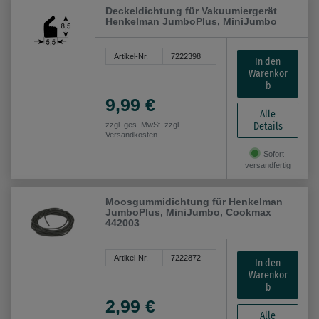
Deckeldichtung für Vakuumiergerät
Henkelman JumboPlus, MiniJumbo
Artikel-Nr.
7222398
In den
Warenkor
b
9,99 €
Alle
Details
zzgl. ges. MwSt. zzgl.
Versandkosten
Sofort
versandfertig
Moosgummidichtung für Henkelman
JumboPlus, MiniJumbo, Cookmax
442003
Artikel-Nr.
7222872
In den
Warenkor
b
2,99 €
Alle