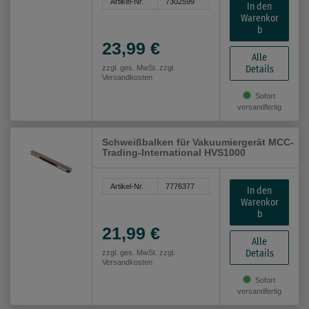
Artikel-Nr.
7302599
In den
Warenkor
b
23,99 €
Alle
Details
zzgl. ges. MwSt. zzgl.
Versandkosten
Sofort
versandfertig
Schweißbalken für Vakuumiergerät MCC-
Trading-International HVS1000
Artikel-Nr.
7776377
In den
Warenkor
b
21,99 €
Alle
Details
zzgl. ges. MwSt. zzgl.
Versandkosten
Sofort
versandfertig