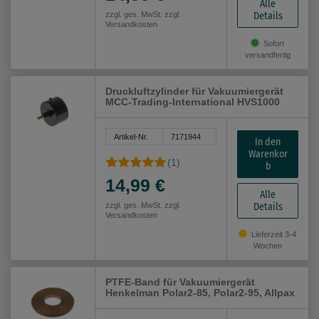
Alle
Details
zzgl. ges. MwSt. zzgl.
Versandkosten
Sofort
versandfertig
Druckluftzylinder für Vakuumiergerät
MCC-Trading-International HVS1000
Artikel-Nr.
7171944
In den
Warenkor
(1)
b
14,99 €
Alle
Details
zzgl. ges. MwSt. zzgl.
Versandkosten
Lieferzeit 3-4
Wochen
PTFE-Band für Vakuumiergerät
Henkelman Polar2-85, Polar2-95, Allpax