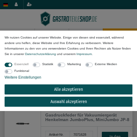
0
0
Wir nutzen Cookies auf unserer Website. Einige von diesen sind essenziell, während
andere uns helfen, diese Website und Ihre Erfahrung zu verbessern. Weitere
Geräte/Anwendung
Informationen zu den von uns verwendeten Cookies und Ihren Rechten als Nutzer finden
Sie in unserer
Daten­schutz­erklärung
und unserem
Impressum
.
Essenziell
Statistik
Marketing
Externe Medien
Funktional
Weitere Einstellungen
Alle akzeptieren
Alle Filteroptionen anzeigen (27)
Auswahl akzeptieren
Gasdruckfeder für Vakuumiergerät
Henkelman JumboPlus, MiniJumbo JP-8
Artikel-Nr.
7071628
In den