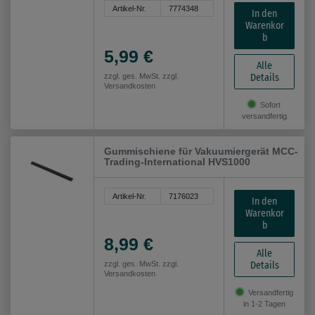
Artikel-Nr.
7774348
In den
Warenkor
b
5,99 €
Alle
Details
zzgl. ges. MwSt. zzgl.
Versandkosten
Sofort
versandfertig
Gummischiene für Vakuumiergerät MCC-
Trading-International HVS1000
Artikel-Nr.
7176023
In den
Warenkor
b
8,99 €
Alle
Details
zzgl. ges. MwSt. zzgl.
Versandkosten
Versandfertig
in 1-2 Tagen