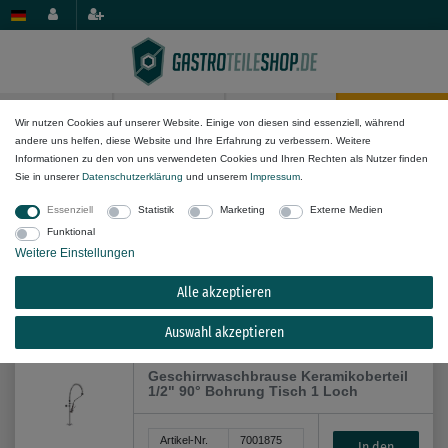
0
0
Wir nutzen Cookies auf unserer Website. Einige von diesen sind essenziell, während
andere uns helfen, diese Website und Ihre Erfahrung zu verbessern. Weitere
Wasser-Komponenten
Armaturen & Geschirrbrausen
Informationen zu den von uns verwendeten Cookies und Ihren Rechten als Nutzer finden
Sie in unserer
Daten­schutz­erklärung
und unserem
Impressum
.
Essenziell
Statistik
Marketing
Externe Medien
Funktional
Weitere Einstellungen
Alle akzeptieren
Alle Filteroptionen anzeigen (18)
Auswahl akzeptieren
Geschirrwaschbrause Keramikoberteil
1/2" 90° Bohrung Tisch 1 Loch
Artikel-Nr.
7001875
In den