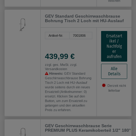
Wochen
GEV Standard Geschirrwaschbrause
Bohrung Tisch 2 Loch mit HU-Auslauf
Ersatzart
Artikel-Nr.
7001806
ikel /
Nachfolg
er
439,99 €
aufrufen
zzgl. ges. MwSt. zzgl.
Alle
Versandkosten
Details
Hinweis:
GEV Standard
Geschirrwaschbrause Bohrung
Tisch 2 Loch mit HU-Auslauf
Derzeit nicht
wurde seitens durch ein neues
lieferbar
Ersatzteil (Artikelnummer: 0)
ersetzt. Klicken Sie auf den
Button, um zum Ersatzteil zu
gelangen und den aktuellen
Preis zu erfahren.
GEV Geschirrwaschbrause Serie
PREMIUM PLUS Keramikoberteil 1/2" 180°