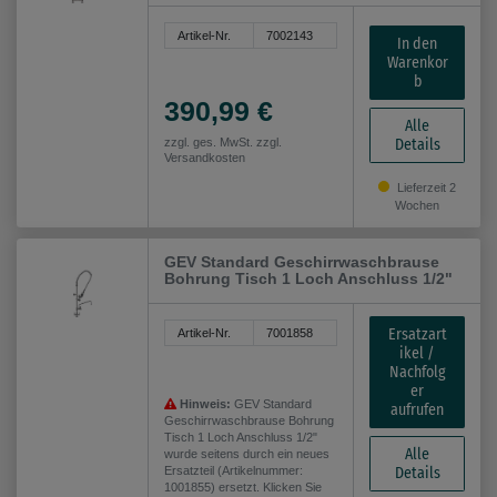
Artikel-Nr.
7002143
In den
Warenkor
b
390,99 €
Alle
Details
zzgl. ges. MwSt. zzgl.
Versandkosten
Lieferzeit 2
Wochen
GEV Standard Geschirrwaschbrause
Bohrung Tisch 1 Loch Anschluss 1/2"
Ersatzart
Artikel-Nr.
7001858
ikel /
Nachfolg
er
Hinweis:
GEV Standard
aufrufen
Geschirrwaschbrause Bohrung
Tisch 1 Loch Anschluss 1/2"
Alle
wurde seitens durch ein neues
Ersatzteil (Artikelnummer:
Details
1001855) ersetzt. Klicken Sie