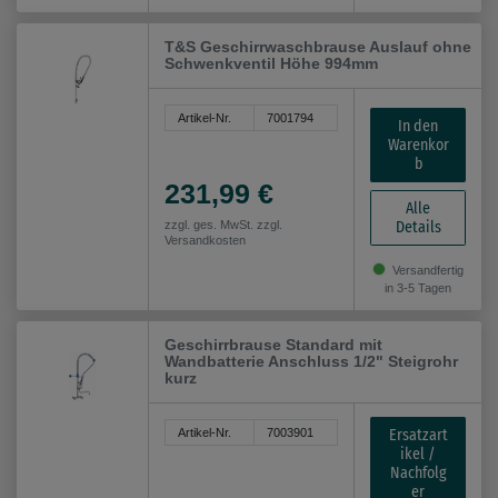
T&S Geschirrwaschbrause Auslauf ohne
Schwenkventil Höhe 994mm
Artikel-Nr.
7001794
In den
Warenkor
b
231,99 €
Alle
Details
zzgl. ges. MwSt. zzgl.
Versandkosten
Versandfertig
in 3-5 Tagen
Geschirrbrause Standard mit
Wandbatterie Anschluss 1/2" Steigrohr
kurz
Ersatzart
Artikel-Nr.
7003901
ikel /
Nachfolg
er