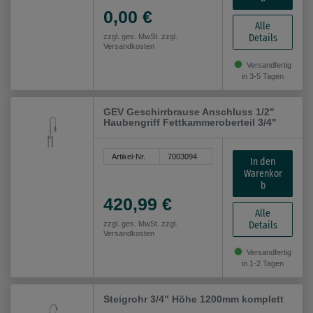
0,00 €
Alle
Details
zzgl. ges. MwSt. zzgl.
Versandkosten
Versandfertig
in 3-5 Tagen
GEV Geschirrbrause Anschluss 1/2"
Haubengriff Fettkammeroberteil 3/4"
Artikel-Nr.
7003094
In den
Warenkor
b
420,99 €
Alle
Details
zzgl. ges. MwSt. zzgl.
Versandkosten
Versandfertig
in 1-2 Tagen
Steigrohr 3/4" Höhe 1200mm komplett