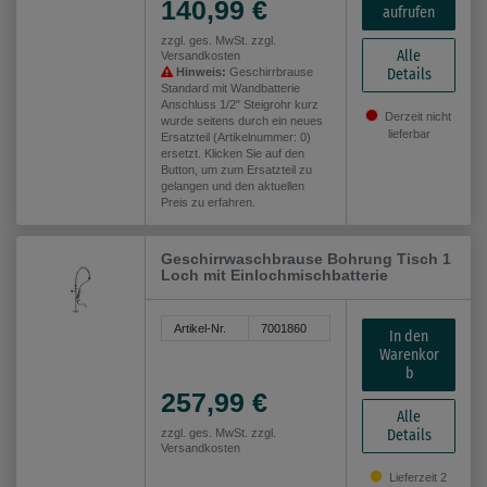
140,99 €
aufrufen
zzgl. ges. MwSt. zzgl.
Alle
Versandkosten
Details
Hinweis:
Geschirrbrause
Standard mit Wandbatterie
Anschluss 1/2" Steigrohr kurz
Derzeit nicht
wurde seitens durch ein neues
lieferbar
Ersatzteil (Artikelnummer: 0)
ersetzt. Klicken Sie auf den
Button, um zum Ersatzteil zu
gelangen und den aktuellen
Preis zu erfahren.
Geschirrwaschbrause Bohrung Tisch 1
Loch mit Einlochmischbatterie
Artikel-Nr.
7001860
In den
Warenkor
b
257,99 €
Alle
Details
zzgl. ges. MwSt. zzgl.
Versandkosten
Lieferzeit 2