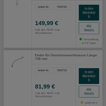
Artikel-Nr.
7000794
In den
Warenkor
b
149,99 €
Alle
Details
zzgl. ges. MwSt. zzgl.
Versandkosten
Versandfertig
in 3-5 Tagen
Feder für Geschirrwaschbrause Länge
730 mm
Artikel-Nr.
7000719
In den
Warenkor
b
81,99 €
Alle
Details
zzgl. ges. MwSt. zzgl.
Versandkosten
Lieferzeit 2