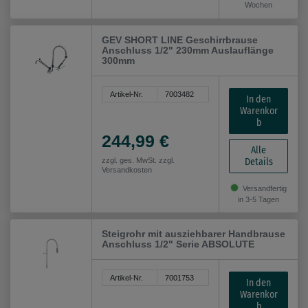
Wochen
GEV SHORT LINE Geschirrbrause
Anschluss 1/2" 230mm Auslauflänge
300mm
Artikel-Nr.
7003482
In den
Warenkor
b
244,99 €
Alle
Details
zzgl. ges. MwSt. zzgl.
Versandkosten
Versandfertig
in 3-5 Tagen
Steigrohr mit ausziehbarer Handbrause
Anschluss 1/2" Serie ABSOLUTE
Artikel-Nr.
7001753
In den
Warenkor
b