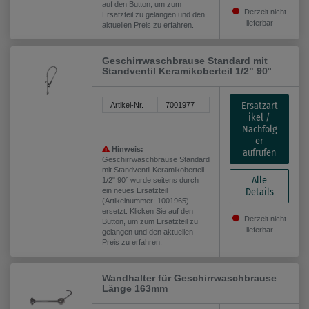
auf den Button, um zum
Derzeit nicht
Ersatzteil zu gelangen und den
lieferbar
aktuellen Preis zu erfahren.
Geschirrwaschbrause Standard mit
Standventil Keramikoberteil 1/2" 90°
Ersatzart
Artikel-Nr.
7001977
ikel /
Nachfolg
er
Hinweis:
aufrufen
Geschirrwaschbrause Standard
mit Standventil Keramikoberteil
Alle
1/2" 90° wurde seitens durch
ein neues Ersatzteil
Details
(Artikelnummer: 1001965)
ersetzt. Klicken Sie auf den
Derzeit nicht
Button, um zum Ersatzteil zu
lieferbar
gelangen und den aktuellen
Preis zu erfahren.
Wandhalter für Geschirrwaschbrause
Länge 163mm