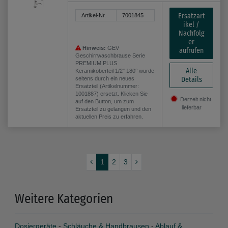
Ersatzart
Artikel-Nr.
7001845
ikel /
Nachfolg
er
Hinweis:
GEV
aufrufen
Geschirrwaschbrause Serie
PREMIUM PLUS
Alle
Keramikoberteil 1/2" 180° wurde
seitens durch ein neues
Details
Ersatzteil (Artikelnummer:
1001887) ersetzt. Klicken Sie
Derzeit nicht
auf den Button, um zum
lieferbar
Ersatzteil zu gelangen und den
aktuellen Preis zu erfahren.
1
2
3
Weitere Kategorien
Dosiergeräte
-
Schläuche & Handbrausen
-
Ablauf &