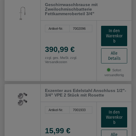
Geschirrwaschbrause mit
Zweilochmischbatterie
Fettkammeroberteil 3/4"
Artikel-Nr.
7002096
In den
Warenkor
b
390,99 €
Alle
Details
zzgl. ges. MwSt. zzgl.
Versandkosten
Sofort
versandfertig
Exzenter aus Edelstahl Anschluss 1/2"-
3/4" VPE 2 Stück mit Rosette
Artikel-Nr.
7001933
In den
Warenkor
b
15,99 €
Alle