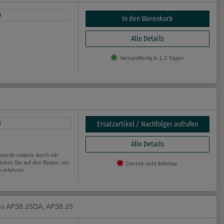
3
In den Warenkorb
Alle Details
Versandfertig in 1-2 Tagen
Ersatzartikel / Nachfolger aufrufen
5
Alle Details
wurde seitens durch ein
licken Sie auf den Button, um
Derzeit nicht lieferbar
u erfahren.
rco AP38.25DA, AP38.25