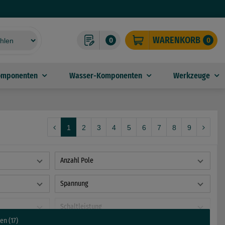
WARENKORB
0
0
omponenten
Wasser-Komponenten
Werkzeuge
1
2
3
4
5
6
7
8
9
Anzahl Pole
Spannung
Schaltleistung
en (17)