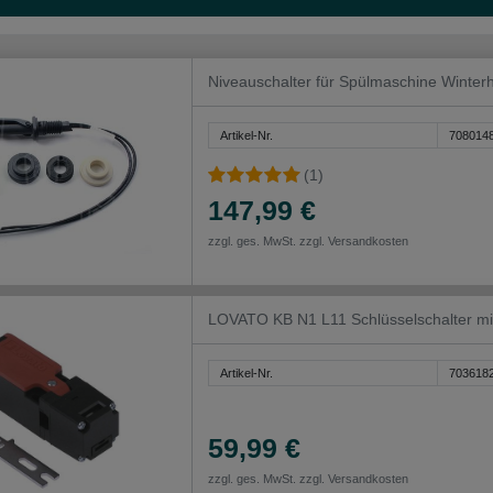
Niveauschalter für Spülmaschine Winte
Artikel-Nr.
708014
(1)
147,99 €
zzgl. ges. MwSt. zzgl.
Versandkosten
LOVATO KB N1 L11 Schlüsselschalter mi
Artikel-Nr.
703618
59,99 €
zzgl. ges. MwSt. zzgl.
Versandkosten