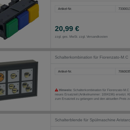
Artikel-Nr.
733001
20,99 €
zzgl. ges. MwSt. zzgl.
Versandkosten
Schalterkombination für Fiorenzato-M.C
Artikel-Nr.
706003
Hinweis:
Schalterkombination für Fiorenzato-M.C 
neues Ersatzteil (Artikelnummer: 1004196) ersetzt. K
zum Ersatzteil zu gelangen und den aktuellen Preis z
Schalterblende für Spülmaschine Arista