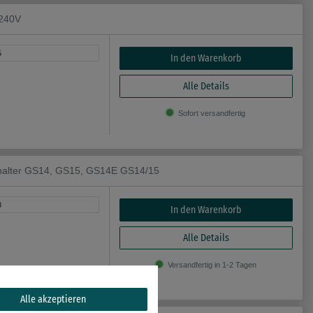
/240V
5
In den Warenkorb
Alle Details
Sofort versandfertig
rhalter GS14, GS15, GS14E GS14/15
8
In den Warenkorb
Alle Details
Versandfertig in 1-2 Tagen
Alle akzeptieren