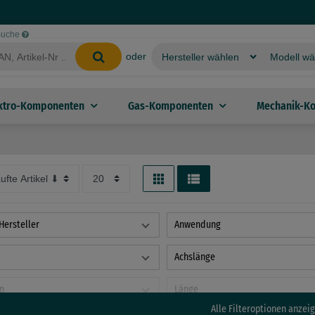
-Suche
oder
ktro-Komponenten
Gas-Komponenten
Mechanik-K
Hersteller
Anwendung
Achslänge
n
Länge
Alle Filteroptionen anzeig