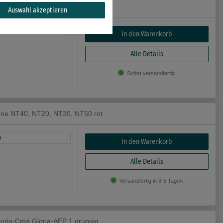
Rational CM201, CM101, CM102 1NO
Auswahl akzeptieren
6
In den Warenkorb
Alle Details
Sofort versandfertig
hine NT40, NT20, NT30, NT50 rot
9
In den Warenkorb
Alle Details
Versandfertig in 3-5 Tagen
toria-Cma Gloria-AEP 1 gruppig