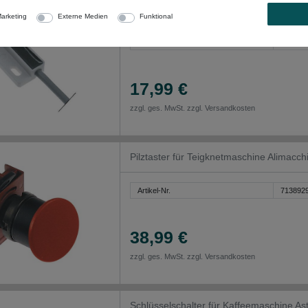
Türkontaktschalter für Kombidämpfer 
arketing
Externe Medien
Funktional
Artikel-Nr.
703000
17,99 €
zzgl. ges. MwSt. zzgl.
Versandkosten
Pilztaster für Teigknetmaschine Alimacc
Artikel-Nr.
713892
38,99 €
zzgl. ges. MwSt. zzgl.
Versandkosten
Schlüsselschalter für Kaffeemaschine As