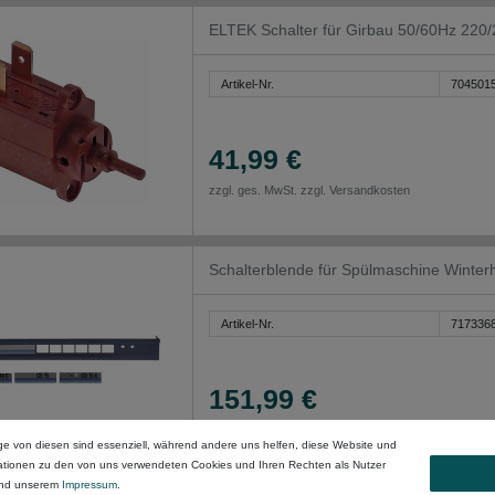
ELTEK Schalter für Girbau 50/60Hz 220
Artikel-Nr.
704501
41,99 €
zzgl. ges. MwSt. zzgl.
Versandkosten
Schalterblende für Spülmaschine Winte
Artikel-Nr.
717336
151,99 €
zzgl. ges. MwSt. zzgl.
Versandkosten
ge von diesen sind essenziell, während andere uns helfen, diese Website und
mationen zu den von uns verwendeten Cookies und Ihren Rechten als Nutzer
nd unserem
Impressum
.