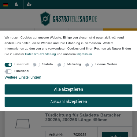
0
0
Wir nutzen Cookies auf unserer Website. Einige von diesen sind essenziell, während
andere uns helfen, diese Website und Ihre Erfahrung zu verbessern. Weitere
Dichtungs-Komponenten
Informationen zu den von uns verwendeten Cookies und Ihren Rechten als Nutzer finden
Sie in unserer
Daten­schutz­erklärung
und unserem
Impressum
.
Essenziell
Statistik
Marketing
Externe Medien
Funktional
Weitere Einstellungen
Alle akzeptieren
Alle Filteroptionen anzeigen (13)
Auswahl akzeptieren
Türdichtung für Saladette Bartscher
200265, 200266 Länge 495mm
Artikel-Nr.
7020158
In den