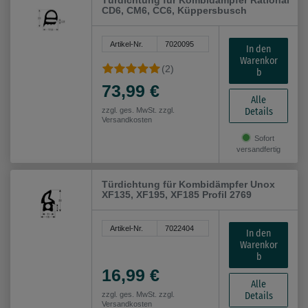
Türdichtung für Kombidämpfer Rational
CD6, CM6, CC6, Küppersbusch
Artikel-Nr.
7020095
In den
Warenkor
(2)
b
73,99 €
Alle
Details
zzgl. ges. MwSt. zzgl.
Versandkosten
Sofort
versandfertig
Türdichtung für Kombidämpfer Unox
XF135, XF195, XF185 Profil 2769
Artikel-Nr.
7022404
In den
Warenkor
b
16,99 €
Alle
Details
zzgl. ges. MwSt. zzgl.
Versandkosten