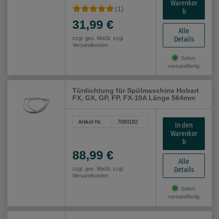
Warenkor
(1)
b
31,99 €
Alle
Details
zzgl. ges. MwSt. zzgl.
Versandkosten
Sofort
versandfertig
Türdichtung für Spülmaschine Hobart
FX, GX, GP, FP, FX-10A Länge 564mm
Artikel-Nr.
7080182
In den
Warenkor
b
88,99 €
Alle
Details
zzgl. ges. MwSt. zzgl.
Versandkosten
Sofort
versandfertig