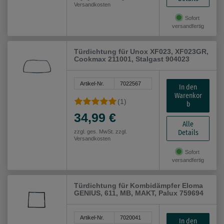
Versandkosten
Sofort
versandfertig
Türdichtung für Unox XF023, XF023GR,
Cookmax 211001, Stalgast 904023
Artikel-Nr.
7022567
In den
Warenkor
(1)
b
34,99 €
Alle
Details
zzgl. ges. MwSt. zzgl.
Versandkosten
Sofort
versandfertig
Türdichtung für Kombidämpfer Eloma
GENIUS, 611, MB, MAKT, Palux 759694
Artikel-Nr.
7020041
In den