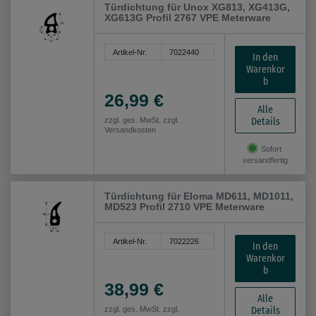
Türdichtung für Unox XG813, XG413G,
XG613G Profil 2767 VPE Meterware
Artikel-Nr.
7022440
In den
Warenkor
b
26,99 €
Alle
Details
zzgl. ges. MwSt. zzgl.
Versandkosten
Sofort
versandfertig
Türdichtung für Eloma MD611, MD1011,
MD523 Profil 2710 VPE Meterware
Artikel-Nr.
7022226
In den
Warenkor
b
38,99 €
Alle
Details
zzgl. ges. MwSt. zzgl.