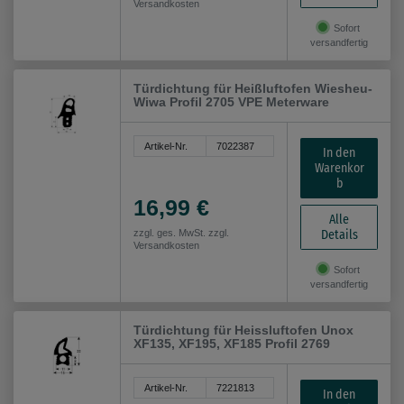
Versandkosten
Sofort
versandfertig
Türdichtung für Heißluftofen Wiesheu-
Wiwa Profil 2705 VPE Meterware
Artikel-Nr.
7022387
In den
Warenkor
b
16,99 €
Alle
Details
zzgl. ges. MwSt. zzgl.
Versandkosten
Sofort
versandfertig
Türdichtung für Heissluftofen Unox
XF135, XF195, XF185 Profil 2769
Artikel-Nr.
7221813
In den