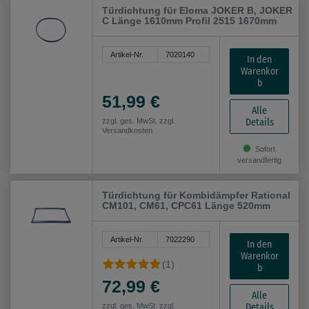
Türdichtung für Eloma JOKER B, JOKER
C Länge 1610mm Profil 2515 1670mm
Artikel-Nr.
7020140
In den
Warenkor
b
51,99 €
Alle
Details
zzgl. ges. MwSt. zzgl.
Versandkosten
Sofort
versandfertig
Türdichtung für Kombidämpfer Rational
CM101, CM61, CPC61 Länge 520mm
Artikel-Nr.
7022290
In den
Warenkor
(1)
b
72,99 €
Alle
Details
zzgl. ges. MwSt. zzgl.