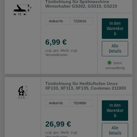
Türdichtung für Spülmaschine
Winterhalter GS302, GS315, GS215
Artikel-Nr.
7220016
In den
Warenkor
b
6,99 €
Alle
Details
zzgl. ges. MwSt. zzgl.
Versandkosten
Sofort
versandfertig
Türdichtung für Heißluftofen Unox
XF133, XF113, XF135, Cookmax 211003
Artikel-Nr.
7024890
In den
Warenkor
b
26,99 €
Alle
Details
zzgl. ges. MwSt. zzgl.
Versandkosten