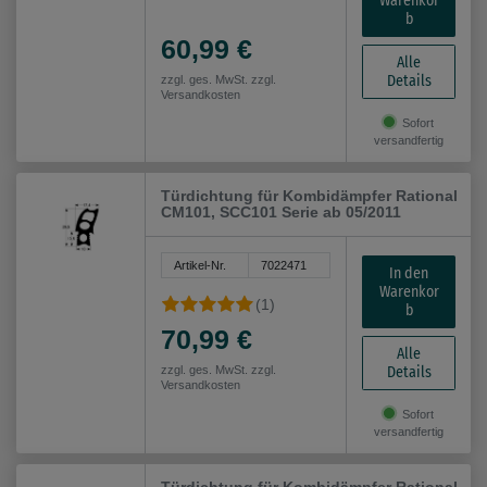
Warenkor
b
60,99 €
Alle
Details
zzgl. ges. MwSt. zzgl.
Versandkosten
Sofort
versandfertig
Türdichtung für Kombidämpfer Rational
CM101, SCC101 Serie ab 05/2011
Artikel-Nr.
7022471
In den
Warenkor
(1)
b
70,99 €
Alle
Details
zzgl. ges. MwSt. zzgl.
Versandkosten
Sofort
versandfertig