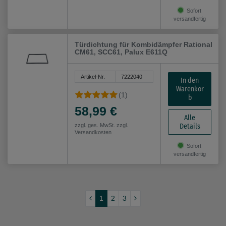
Sofort
versandfertig
Türdichtung für Kombidämpfer Rational
CM61, SCC61, Palux E611Q
Artikel-Nr.
7222040
In den
Warenkor
(1)
b
58,99 €
Alle
Details
zzgl. ges. MwSt. zzgl.
Versandkosten
Sofort
versandfertig
1
2
3