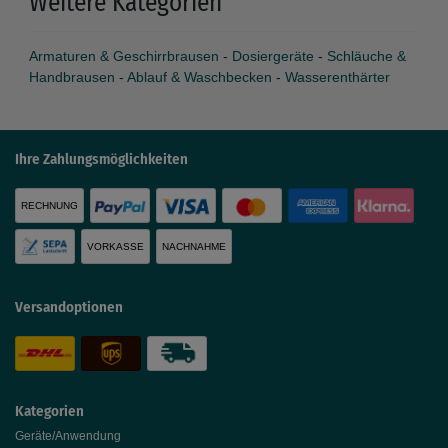
Weitere Kategorien
Armaturen & Geschirrbrausen
-
Dosiergeräte
-
Schläuche &
Handbrausen
-
Ablauf & Waschbecken
-
Wasserenthärter
Ihre Zahlungsmöglichkeiten
RECHNUNG
VORKASSE
NACHNAHME
Versandoptionen
Kategorien
Geräte/Anwendung