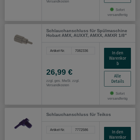
Versandkosten
Sofort
versandfertig
Schlauchanschluss für Spülmaschine
Hobart AMX, AUXXT, AMXX, AMXR 1/8"
Artikel-Nr.
7082336
In den
Warenkor
b
26,99 €
Alle
Details
zzgl. ges. MwSt. zzgl.
Versandkosten
Sofort
versandfertig
Schlauchanschluss für Teikos
Artikel-Nr.
7772586
In den
Warenkor