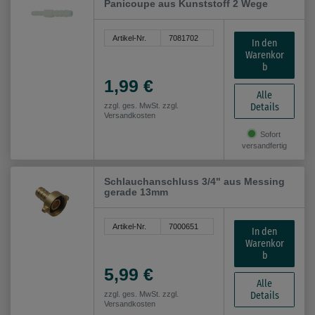
Panicoupe aus Kunststoff 2 Wege
Artikel-Nr.
7081702
In den
Warenkor
b
1,99 €
Alle
Details
zzgl. ges. MwSt. zzgl.
Versandkosten
Sofort
versandfertig
Schlauchanschluss 3/4" aus Messing
gerade 13mm
Artikel-Nr.
7000651
In den
Warenkor
b
5,99 €
Alle
Details
zzgl. ges. MwSt. zzgl.
Versandkosten