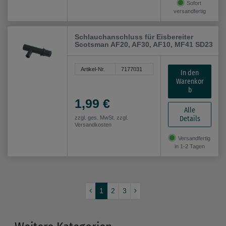
Sofort
versandfertig
Schlauchanschluss für Eisbereiter
Scotsman AF20, AF30, AF10, MF41 SD23
Artikel-Nr.
7177031
In den
Warenkor
b
1,99 €
Alle
Details
zzgl. ges. MwSt. zzgl.
Versandkosten
Versandfertig
in 1-2 Tagen
1
2
3