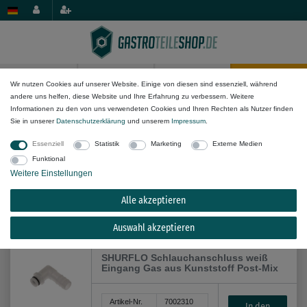
0
0
Wir nutzen Cookies auf unserer Website. Einige von diesen sind essenziell, während
andere uns helfen, diese Website und Ihre Erfahrung zu verbessern. Weitere
Wasser-Komponenten
Fittinge & Schlauchanschlüsse
Informationen zu den von uns verwendeten Cookies und Ihren Rechten als Nutzer finden
Sie in unserer
Daten­schutz­erklärung
und unserem
Impressum
.
Essenziell
Statistik
Marketing
Externe Medien
Funktional
Weitere Einstellungen
Alle akzeptieren
Alle Filteroptionen anzeigen (17)
Auswahl akzeptieren
SHURFLO Schlauchanschluss weiß
Eingang Gas aus Kunststoff Post-Mix
Artikel-Nr.
7002310
In den