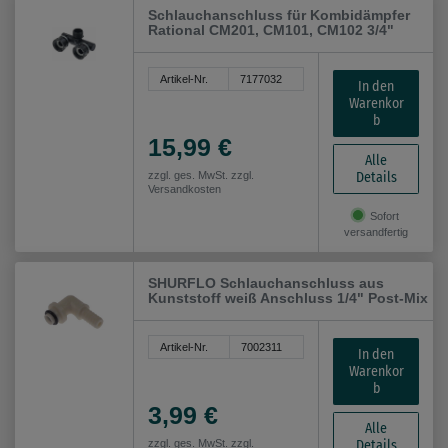
Schlauchanschluss für Kombidämpfer
Rational CM201, CM101, CM102 3/4"
Artikel-Nr.
7177032
In den
Warenkor
b
15,99 €
Alle
Details
zzgl. ges. MwSt. zzgl.
Versandkosten
Sofort
versandfertig
SHURFLO Schlauchanschluss aus
Kunststoff weiß Anschluss 1/4" Post-Mix
Artikel-Nr.
7002311
In den
Warenkor
b
3,99 €
Alle
Details
zzgl. ges. MwSt. zzgl.