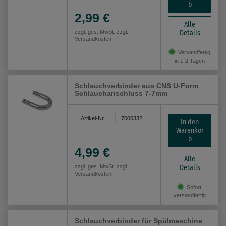
b
2,99 €
Alle
Details
zzgl. ges. MwSt. zzgl.
Versandkosten
Versandfertig
in 1-2 Tagen
Schlauchverbinder aus CNS U-Form
Schlauchanschluss 7-7mm
Artikel-Nr.
7000332
In den
Warenkor
b
4,99 €
Alle
Details
zzgl. ges. MwSt. zzgl.
Versandkosten
Sofort
versandfertig
Schlauchverbinder für Spülmaschine