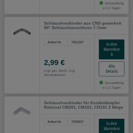
Versandfertig
in 1-2 Tagen
Schlauchverbinder aus CNS gewinkelt
90° Schlauchanschluss 7-7mm
Artikel-Nr.
7001367
In den
Warenkor
b
2,99 €
Alle
Details
zzgl. ges. MwSt. zzgl.
Versandkosten
Versandfertig
in 1-2 Tagen
Schlauchverbinder für Kombidämpfer
Rational CM201, CM101, CD101 2 Wege
Artikel-Nr.
7000937
In den
Warenkor