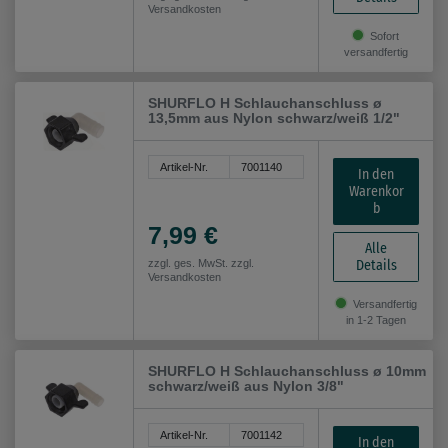
Versandkosten
Sofort
versandfertig
SHURFLO H Schlauchanschluss ø
13,5mm aus Nylon schwarz/weiß 1/2"
Artikel-Nr.
7001140
In den
Warenkor
b
7,99 €
Alle
Details
zzgl. ges. MwSt. zzgl.
Versandkosten
Versandfertig
in 1-2 Tagen
SHURFLO H Schlauchanschluss ø 10mm
schwarz/weiß aus Nylon 3/8"
Artikel-Nr.
7001142
In den