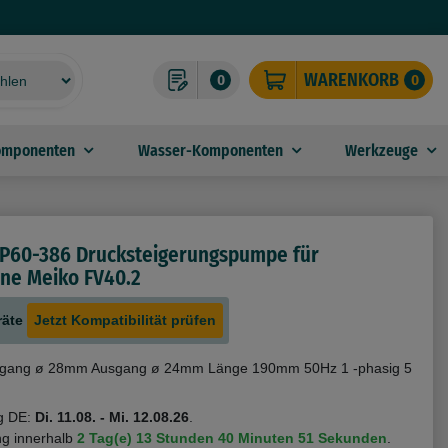
WARENKORB
0
0
omponenten
Wasser-Komponenten
Werkzeuge
P60-386 Drucksteigerungspumpe für
ne Meiko FV40.2
räte
Jetzt Kompatibilität prüfen
gang ø 28mm Ausgang ø 24mm Länge 190mm 50Hz 1 -phasig 5
g DE:
Di. 11.08. - Mi. 12.08.26
.
ng innerhalb
2 Tag(e)
13 Stunden
40 Minuten
51 Sekunden
.