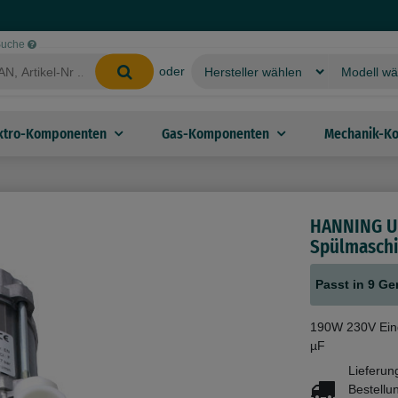
-Suche
oder
ktro-Komponenten
Gas-Komponenten
Mechanik-K
HANNING U
Spülmaschi
Passt in 9 Ge
190W 230V Ein
µF
Lieferun
Bestellu