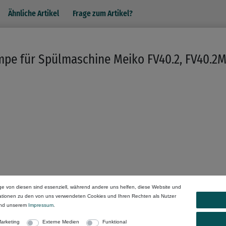
Ähnliche Artikel
Frage zum Artikel?
e für Spülmaschine Meiko FV40.2, FV40.2M,
ge von diesen sind essenziell, während andere uns helfen, diese Website und
mationen zu den von uns verwendeten Cookies und Ihren Rechten als Nutzer
nd unserem
Impressum
.
arketing
Externe Medien
Funktional