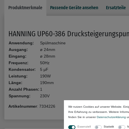
Produktmerkmale
Passende Geräte ansehen
Ersatzteile
HANNING UP60-386 Drucksteigerungspump
Anwendung:
Spülmaschine
Ausgang:
ø 24mm
Eingang:
ø 28mm
Frequenz:
50Hz
Kondensator:
5 µF
Leistung:
190W
Länge:
190mm
Anzahl Phasen:
1
Spannung:
230V
Artikelnummer
:
7334226
Wir nutzen Cookies auf unserer Website. Eini
Ihre Erfahrung zu verbessern. Weitere Infor
finden Sie in unserer
Daten­schutz­erklärung
u
Essenziell
Statistik
M