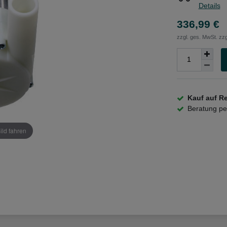
Details
336,99 €
zzgl. ges. MwSt. zzg
Kauf auf R
Beratung p
ild fahren