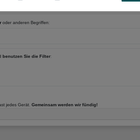
r
oder anderen Begriffen:
nd
benutzen Sie die Filter
:
fast jedes Gerät.
Gemeinsam werden wir fündig!