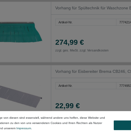
Vorhang für Spültechnik für Waschzo
Artikel-Nr.
777421
274,99 €
zzgl. ges. MwSt. zzgl.
Versandkosten
Vorhang für Eisbereiter Brema CB246, 
Artikel-Nr.
777495
22,99 €
zzgl. ges. MwSt. zzgl.
Versandkosten
ge von diesen sind essenziell, während andere uns helfen, diese Website und
mationen zu den von uns verwendeten Cookies und Ihren Rechten als Nutzer
nd unserem
Impressum
.