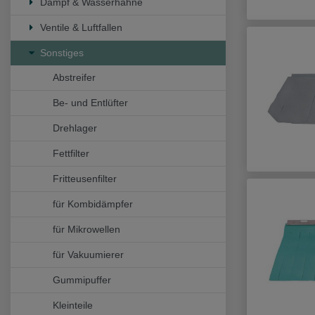
Dampf & Wasserhähne
Ventile & Luftfallen
Sonstiges
Abstreifer
Be- und Entlüfter
Drehlager
Fettfilter
Fritteusenfilter
für Kombidämpfer
für Mikrowellen
für Vakuumierer
Gummipuffer
Kleinteile