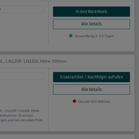
9
In den Warenkorb
Alle Details
Versandfertig in 3-5 Tagen
20L, LN120P, LN180L Höhe 390mm
Ersatzartikel / Nachfolger aufrufen
1
Alle Details
Derzeit nicht lieferbar
0L, LN120P, LN180L Höhe
kelnummer: 0) ersetzt.
angen und den aktuellen Preis