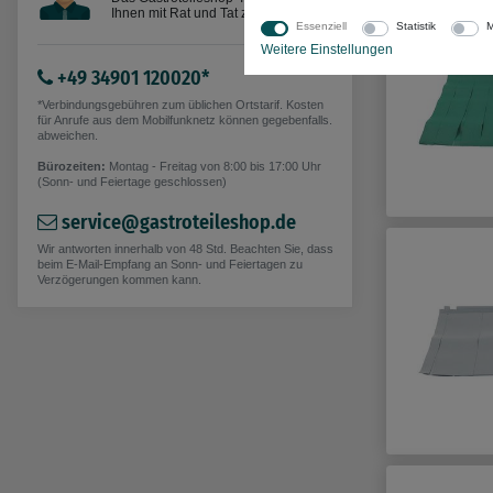
Ihnen mit Rat und Tat zur Seite.
Essenziell
Statistik
M
Weitere Einstellungen
+49 34901 120020*
*Verbindungsgebühren zum üblichen Ortstarif. Kosten
für Anrufe aus dem Mobilfunknetz können gegebenfalls.
abweichen.
Bürozeiten:
Montag - Freitag von 8:00 bis 17:00 Uhr
(Sonn- und Feiertage geschlossen)
service@gastroteileshop.de
Wir antworten innerhalb von 48 Std. Beachten Sie, dass
beim E-Mail-Empfang an Sonn- und Feiertagen zu
Verzögerungen kommen kann.