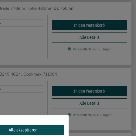
ne Breite 770mm Höhe 400mm B1 760mm
4
In den Warenkorb
Alle Details
Versandfertig in 3-5 Tagen
CB249, IC24, Cookmax 711004
3
In den Warenkorb
Alle Details
Versandfertig in 1-2 Tagen
Alle akzeptieren