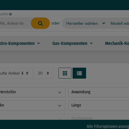
-Suche
oder
ktro-Komponenten
Gas-Komponenten
Mechanik-K
Hersteller
Anwendung
rke
Länge
Durchmesser
Alle Filteroptionen anzeig