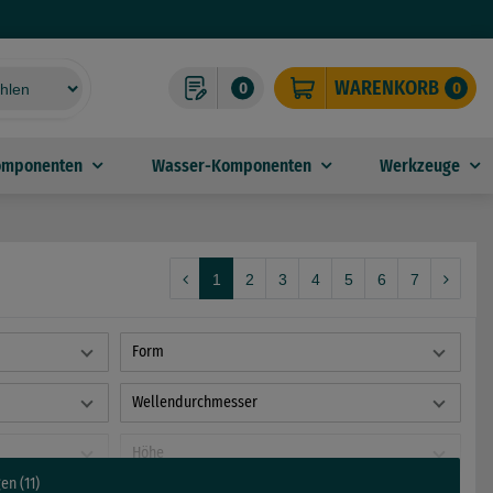
WARENKORB
0
0
omponenten
Wasser-Komponenten
Werkzeuge
1
2
3
4
5
6
7
Form
Wellendurchmesser
Höhe
en (11)