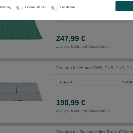
Vorhang Breite 620mm aus Kunststoff 
arketing
Externe Medien
Funktional
Artikel-Nr.
777580
247,99 €
zzgl. ges. MwSt. zzgl.
Versandkosten
Vorhang für Hobart CNR, CNB, CNA, C
Artikel-Nr.
777419
190,99 €
zzgl. ges. MwSt. zzgl.
Versandkosten
Vorhang für Spülmaschine Breite 66