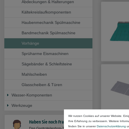
Abdeckungen & Halterungen
Kältekreislaufkomponenten
Haubenmechanik Spülmaschine
Bandmechanik Spülmaschine
Vorhänge
Sprüharme Eismaschinen
Sägebänder & Schleifsteine
Mahlscheiben
Glasscheiben & Türen
Wasser-Komponenten
Werkzeuge
Wir nutzen Cookies auf unserer Website. Eini
Ihre Erfahrung zu verbessern. Weitere Infor
Haben Sie noch Fragen?
finden Sie in unserer
Daten­schutz­erklärung
u
Das Gastroteileshop-Team steht