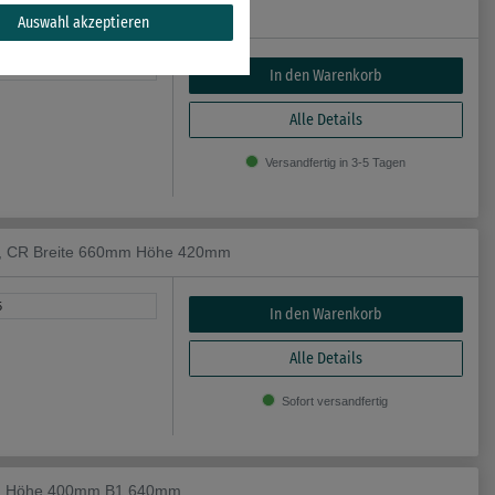
Materialstärke 2mm Höhe 360mm
Auswahl akzeptieren
9
In den Warenkorb
Alle Details
Versandfertig in 3-5 Tagen
N, CR Breite 660mm Höhe 420mm
5
In den Warenkorb
Alle Details
Sofort versandfertig
0mm Höhe 400mm B1 640mm