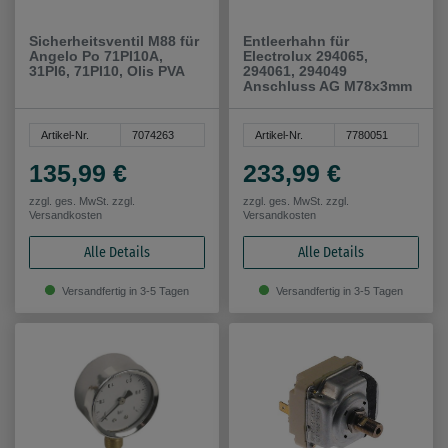
Sicherheitsventil M88 für
Entleerhahn für
Angelo Po 71PI10A,
Electrolux 294065,
31PI6, 71PI10, Olis PVA
294061, 294049
Anschluss AG M78x3mm
Artikel-Nr.
7074263
Artikel-Nr.
7780051
135,99 €
233,99 €
zzgl. ges. MwSt. zzgl.
zzgl. ges. MwSt. zzgl.
Versandkosten
Versandkosten
Alle Details
Alle Details
Versandfertig in 3-5 Tagen
Versandfertig in 3-5 Tagen