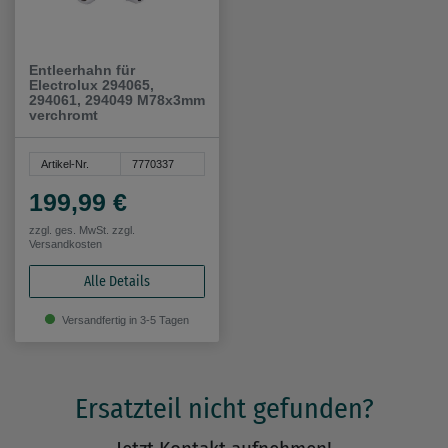
Entleerhahn für
Electrolux 294065,
294061, 294049 M78x3mm
verchromt
Artikel-Nr.
7770337
199,99 €
zzgl. ges. MwSt. zzgl.
Versandkosten
Alle Details
Versandfertig in 3-5 Tagen
Ersatzteil nicht gefunden?