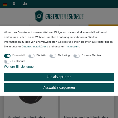
0
0
Wir nutzen Cookies auf unserer Website. Einige von diesen sind essenziell, während
andere uns helfen, diese Website und Ihre Erfahrung zu verbessern. Weitere
Informationen zu den von uns verwendeten Cookies und Ihren Rechten als Nutzer finden
Passende Ersatzteile für
Electrolux
Sie in unserer
Daten­schutz­erklärung
und unserem
Impressum
.
202029
Essenziell
Statistik
Marketing
Externe Medien
Funktional
Weitere Einstellungen
Alle akzeptieren
Auswahl akzeptieren
Knebel für Electrolux
Heizkörper für Electrolux