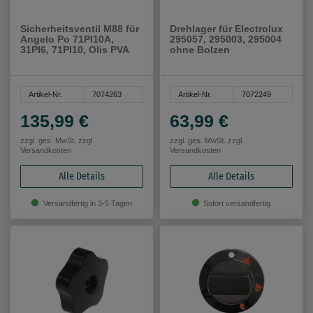
Sicherheitsventil M88 für
Drehlager für Electrolux
Angelo Po 71PI10A,
295057, 295003, 295004
31PI6, 71PI10, Olis PVA
ohne Bolzen
Artikel-Nr.
7074263
Artikel-Nr.
7072249
135,99 €
63,99 €
zzgl. ges. MwSt. zzgl.
zzgl. ges. MwSt. zzgl.
Versandkosten
Versandkosten
Alle Details
Alle Details
Versandfertig in 3-5 Tagen
Sofort versandfertig