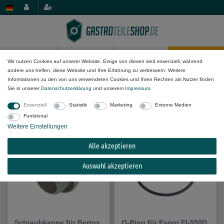
0
0
Wir nutzen Cookies auf unserer Website. Einige von diesen sind essenziell, während
andere uns helfen, diese Website und Ihre Erfahrung zu verbessern. Weitere
Informationen zu den von uns verwendeten Cookies und Ihren Rechten als Nutzer finden
Passende Ersatzteile für
Electrolux
Sie in unserer
Daten­schutz­erklärung
und unserem
Impressum
.
294050
Essenziell
Statistik
Marketing
Externe Medien
Funktional
Weitere Einstellungen
Alle akzeptieren
Auswahl akzeptieren
Schraubkappe für Bertos
O-Ring für Fagor FI-550D,