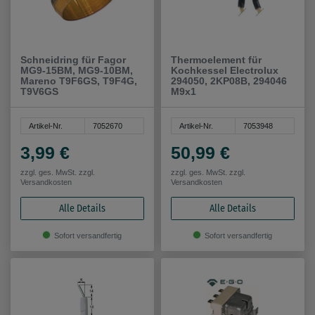
Schneidring für Fagor
Thermoelement für
MG9-15BM, MG9-10BM,
Kochkessel Electrolux
Mareno T9F6GS, T9F4G,
294050, 2KP08B, 294046
T9V6GS
M9x1
Artikel-Nr.
7052670
Artikel-Nr.
7053948
3,99 €
50,99 €
zzgl. ges. MwSt. zzgl.
zzgl. ges. MwSt. zzgl.
Versandkosten
Versandkosten
Alle Details
Alle Details
Sofort versandfertig
Sofort versandfertig