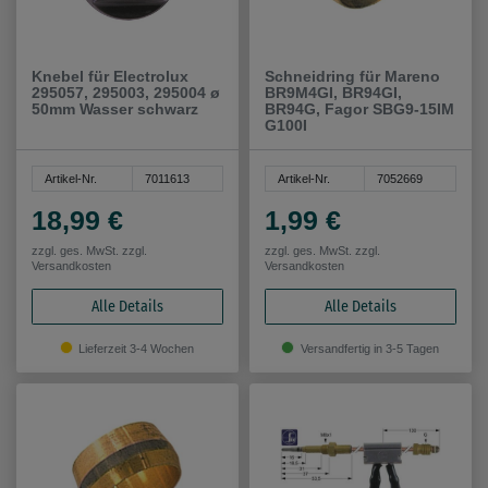
Knebel für Electrolux
Schneidring für Mareno
295057, 295003, 295004 ø
BR9M4GI, BR94GI,
50mm Wasser schwarz
BR94G, Fagor SBG9-15IM
G100I
Artikel-Nr.
7011613
Artikel-Nr.
7052669
18,99 €
1,99 €
zzgl. ges. MwSt. zzgl.
zzgl. ges. MwSt. zzgl.
Versandkosten
Versandkosten
Alle Details
Alle Details
Lieferzeit 3-4 Wochen
Versandfertig in 3-5 Tagen