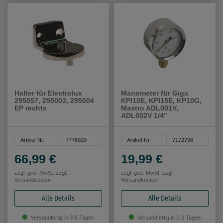
Halter für Electrolux
Manometer für Giga
295057, 295003, 295004
KPI10E, KPI15E, KP10G,
EP rechts
Mastro ADL001V,
ADL002V 1/4"
Artikel-Nr.
7776920
Artikel-Nr.
7172796
66,99 €
19,99 €
zzgl. ges. MwSt. zzgl.
zzgl. ges. MwSt. zzgl.
Versandkosten
Versandkosten
Alle Details
Alle Details
Versandfertig in 3-5 Tagen
Versandfertig in 1-2 Tagen