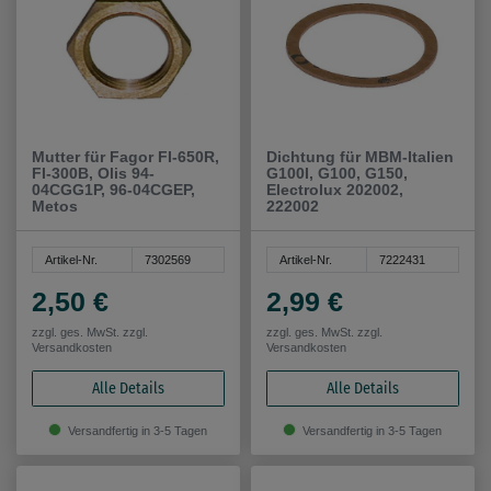
Mutter für Fagor FI-650R,
Dichtung für MBM-Italien
FI-300B, Olis 94-
G100I, G100, G150,
04CGG1P, 96-04CGEP,
Electrolux 202002,
Metos
222002
Artikel-Nr.
7302569
Artikel-Nr.
7222431
2,50 €
2,99 €
zzgl. ges. MwSt. zzgl.
zzgl. ges. MwSt. zzgl.
Versandkosten
Versandkosten
Alle Details
Alle Details
Versandfertig in 3-5 Tagen
Versandfertig in 3-5 Tagen