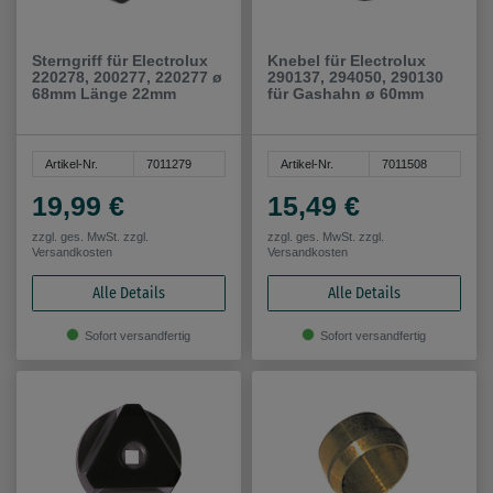
Sterngriff für Electrolux
Knebel für Electrolux
220278, 200277, 220277 ø
290137, 294050, 290130
68mm Länge 22mm
für Gashahn ø 60mm
Artikel-Nr.
7011279
Artikel-Nr.
7011508
19,99 €
15,49 €
zzgl. ges. MwSt. zzgl.
zzgl. ges. MwSt. zzgl.
Versandkosten
Versandkosten
Alle Details
Alle Details
Sofort versandfertig
Sofort versandfertig