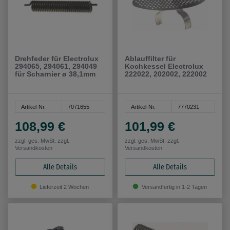
Drehfeder für Electrolux
Ablauffilter für
294065, 294061, 294049
Kochkessel Electrolux
für Scharnier ø 38,1mm
222022, 202002, 222002
Artikel-Nr.
7071655
Artikel-Nr.
7770231
108,99 €
101,99 €
zzgl. ges. MwSt. zzgl.
zzgl. ges. MwSt. zzgl.
Versandkosten
Versandkosten
Alle Details
Alle Details
Lieferzeit 2 Wochen
Versandfertig in 1-2 Tagen