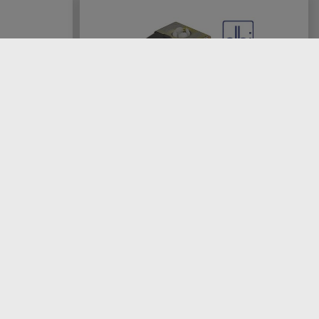
ülmaschine
ELBI Magnetventil für Rational CM201,
CM101, CM102, Colged Protech-811
0
Artikel-Nr.
7034455
9,99 €
zzgl. ges. MwSt. zzgl.
Versandkosten