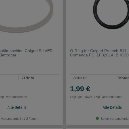
 Spülmaschine Colged SILVER-
O-Ring für Colged Protech-811, 
Elettrobar
Comenda FC, LF320LA, BHC3
7175470
Artikel-Nr.
702003
1,99 €
zzgl.
Versandkosten
zzgl. ges. MwSt. zzgl.
Versandkosten
Alle Details
Alle Details
Versandfertig in 1-2 Tagen
Sofort versandfertig