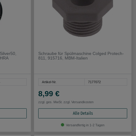
Silver50,
Schraube für Spülmaschine Colged Protech-
0HRA
811, 915716, MBM-Italien
4
Artikel-Nr.
7177072
8,99 €
zzgl. ges. MwSt. zzgl.
Versandkosten
Alle Details
Versandfertig in 1-2 Tagen