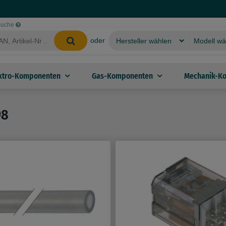
-Suche
oder
ktro-Komponenten
Gas-Komponenten
Mechanik-K
98