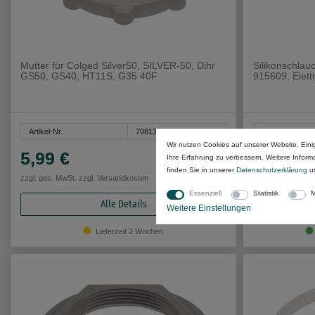
Mutter für Colged Silver50, SILVER-50, Dihr
Silikonschlau
GS50, GS40, HT11S, G35 40F
915609, Elet
Artikel-Nr.
7081382
Artikel-Nr.
Wir nutzen Cookies auf unserer Website. Eini
5,99 €
22,99 €
Ihre Erfahrung zu verbessern. Weitere Infor
finden Sie in unserer
Daten­schutz­erklärung
u
zzgl. ges. MwSt. zzgl.
Versandkosten
zzgl. ges. MwSt. 
Essenziell
Statistik
M
Alle Details
Weitere Einstellungen
Lieferzeit 2 Wochen