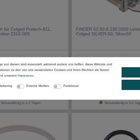
ch für Colged Protech-811,
FINDER 62.83.8.230.0300 Leistu
trobar 2312-009
Colged SILVER-50, Silver50
7880018
Artikel-Nr.
713522
ge von diesen sind essenziell, während andere uns helfen, diese Website und
30,99 €
mationen zu den von uns verwendeten Cookies und Ihren Rechten als Nutzer
nd unserem
Impressum
.
zzgl.
Versandkosten
zzgl. ges. MwSt. zzgl.
Versandkosten
arketing
Externe Medien
Funktional
Alle Details
Alle Details
Versandfertig in 1-2 Tagen
Versandfertig in 3-5 Ta