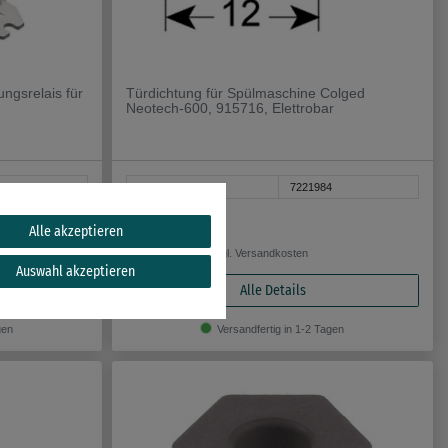
ngsrelais für
Türdichtung für Spülmaschine Colged
Neotech-600, 915716, Elettrobar
1
Artikel-Nr.
7221984
51,99 €
Alle akzeptieren
zzgl. ges. MwSt. zzgl.
Versandkosten
Auswahl akzeptieren
Alle Details
gen
Versandfertig in 1-2 Tagen