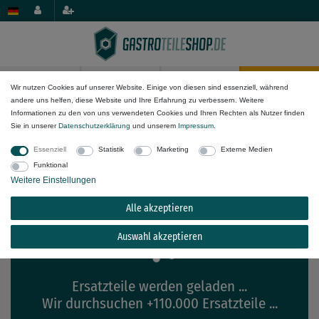
0
0
Wir nutzen Cookies auf unserer Website. Einige von diesen sind essenziell, während
andere uns helfen, diese Website und Ihre Erfahrung zu verbessern. Weitere
×
Informationen zu den von uns verwendeten Cookies und Ihren Rechten als Nutzer finden
array_map(): Argument #2 ($array) must be of type
Passende Ersatzteile für
MKN
Sie in unserer
Daten­schutz­erklärung
und unserem
Impressum
.
array, stdClass given
1363405-01
Essenziell
Statistik
Marketing
Externe Medien
Funktional
Weitere Einstellungen
Alle akzeptieren
Auswahl akzeptieren
Ersatzteile werden geladen ...
Wir durchsuchen +110.000 Ersatzteile ...