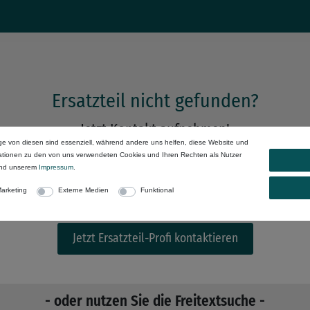
Ersatzteil nicht gefunden?
Jetzt Kontakt aufnehmen!
ge von diesen sind essenziell, während andere uns helfen, diese Website und
mationen zu den von uns verwendeten Cookies und Ihren Rechten als Nutzer
nd unserem
Impressum
.
arketing
Externe Medien
Funktional
e noch größere Auswahl an Gastronomie-Ersatzteilen. Gemeinsam 
Jetzt Ersatzteil-Profi kontaktieren
- oder nutzen Sie die Freitextsuche -