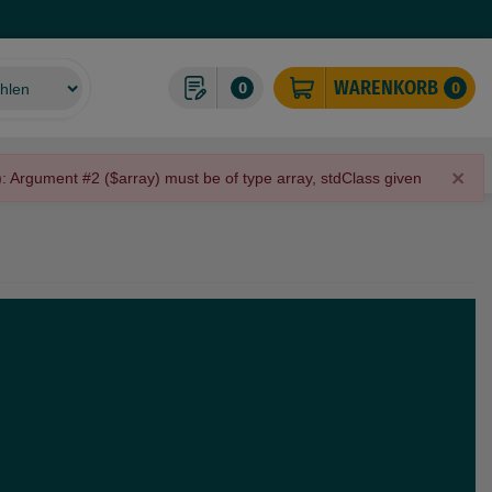
WARENKORB
0
0
omponenten
Wasser-Komponenten
Werkzeuge
×
: Argument #2 ($array) must be of type array, stdClass given