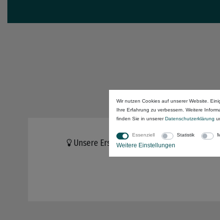
Wir nutzen Cookies auf unserer Website. Eini
Ihre Erfahrung zu verbessern. Weitere Infor
finden Sie in unserer
Daten­schutz­erklärung
u
Essenziell
Statistik
M
Unsere Ersatzteil-Profis haben intern ein
Weitere Einstellungen