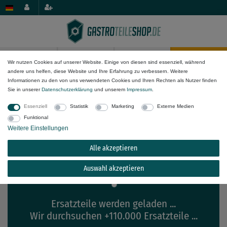
0
0
Wir nutzen Cookies auf unserer Website. Einige von diesen sind essenziell, während
andere uns helfen, diese Website und Ihre Erfahrung zu verbessern. Weitere
×
Informationen zu den von uns verwendeten Cookies und Ihren Rechten als Nutzer finden
array_map(): Argument #2 ($array) must be of type
Passende Ersatzteile für
Fagor FTE9-
Sie in unserer
Daten­schutz­erklärung
und unserem
Impressum
.
array, stdClass given
10L R
Essenziell
Statistik
Marketing
Externe Medien
Funktional
Weitere Einstellungen
Alle akzeptieren
Auswahl akzeptieren
Ersatzteile werden geladen ...
Wir durchsuchen +110.000 Ersatzteile ...