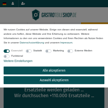
0
0
Wir nutzen Cookies auf unserer Website. Einige von diesen sind essenziell, während
andere uns helfen, diese Website und Ihre Erfahrung zu verbessern. Weitere
×
Informationen zu den von uns verwendeten Cookies und Ihren Rechten als Nutzer finden
array_map(): Argument #2 ($array) must be of type
Passende Ersatzteile für
Fimar FI30
Sie in unserer
Daten­schutz­erklärung
und unserem
Impressum
.
array, stdClass given
Essenziell
Statistik
Marketing
Externe Medien
Funktional
Weitere Einstellungen
Alle akzeptieren
Auswahl akzeptieren
Ersatzteile werden geladen ...
Wir durchsuchen +110.000 Ersatzteile ...