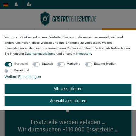
0
0
Wir nutzen Cookies auf unserer Website. Einige von diesen sind essenziell, während
andere uns helfen, diese Website und Ihre Erfahrung zu verbessern. Weitere
×
Informationen zu den von uns verwendeten Cookies und Ihren Rechten als Nutzer finden
array_map(): Argument #2 ($array) must be of type
Passende Ersatzteile für
Pizza-
Sie in unserer
Daten­schutz­erklärung
und unserem
Impressum
.
array, stdClass given
Group FG 1 60R
Essenziell
Statistik
Marketing
Externe Medien
Funktional
Weitere Einstellungen
Alle akzeptieren
Auswahl akzeptieren
Ersatzteile werden geladen ...
Wir durchsuchen +110.000 Ersatzteile ...