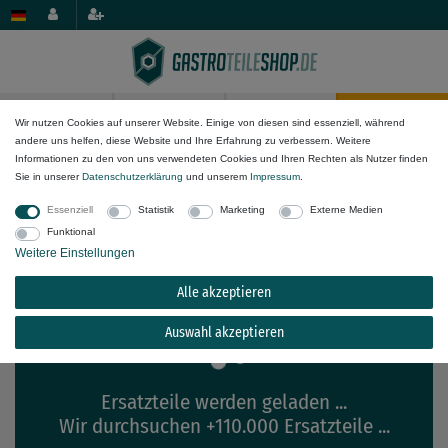
0
0
Wir nutzen Cookies auf unserer Website. Einige von diesen sind essenziell, während
andere uns helfen, diese Website und Ihre Erfahrung zu verbessern. Weitere
×
Informationen zu den von uns verwendeten Cookies und Ihren Rechten als Nutzer finden
array_map(): Argument #2 ($array) must be of type
Passende Ersatzteile für
Pizza-
Sie in unserer
Daten­schutz­erklärung
und unserem
Impressum
.
array, stdClass given
Group FGMS 1/60 A
Essenziell
Statistik
Marketing
Externe Medien
Funktional
Weitere Einstellungen
Alle akzeptieren
Auswahl akzeptieren
Ersatzteile werden geladen ...
Wir durchsuchen +110.000 Ersatzteile ...