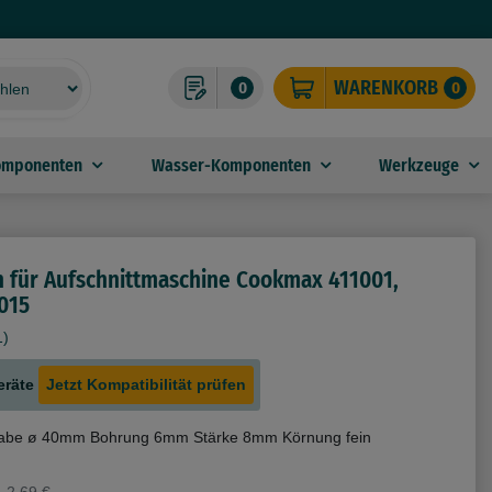
WARENKORB
0
0
omponenten
Wasser-Komponenten
Werkzeuge
in für Aufschnittmaschine Cookmax 411001,
015
1)
eräte
Jetzt Kompatibilität prüfen
 Nabe ø 40mm Bohrung 6mm Stärke 8mm Körnung fein