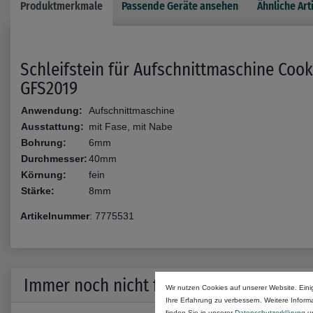
Produktmerkmale
Passende Geräte ansehen
Ähnliche Art
Schleifstein für Aufschnittmaschine Cook
GFS2019
Anwendung:
Aufschnittmaschine
Ausstattung:
mit Fase, mit Nabe
Bohrung:
6mm
Durchmesser:
40mm
Körnung:
fein
Stärke:
8mm
Artikelnummer
:
7775531
Immer noch nicht fündig geworden?
Wir nutzen Cookies auf unserer Website. Eini
Ihre Erfahrung zu verbessern. Weitere Infor
finden Sie in unserer
Daten­schutz­erklärung
u