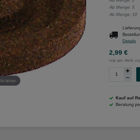
Ab Menge: 2
Ab Menge: 5
Ab Menge: 10
Lieferun
Bestellu
Details
2,99 €
zzgl. ges. MwSt. zzg
ild fahren
Kauf auf R
Beratung p