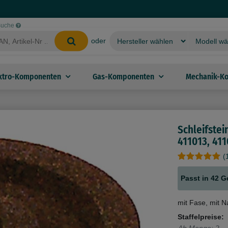
-Suche
oder
ktro-Komponenten
Gas-Komponenten
Mechanik-K
Schleifste
411013, 411
(
Passt in 42 G
mit Fase, mit
Staffelpreise: