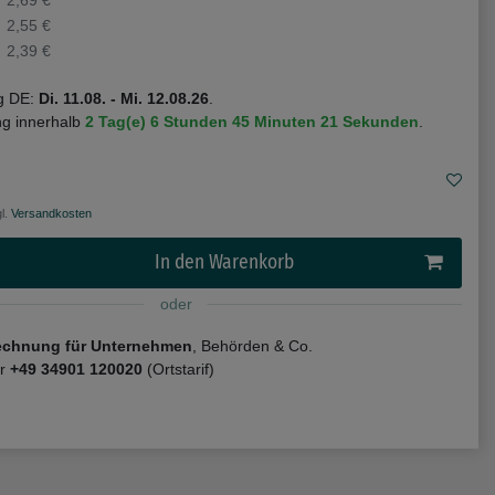
2,69 €
2,55 €
2,39 €
g DE:
Di. 11.08. - Mi. 12.08.26
.
ng innerhalb
2 Tag(e)
6 Stunden
45 Minuten
20 Sekunden
.
l.
Versandkosten
In den Warenkorb
oder
echnung für Unternehmen
, Behörden & Co.
er
+49 34901 120020
(Ortstarif)