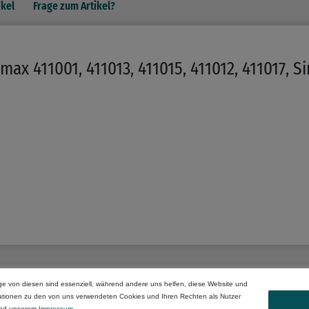
ikel
Frage zum Artikel?
max 411001, 411013, 411015, 411012, 411017,
ge von diesen sind essenziell, während andere uns helfen, diese Website und
mationen zu den von uns verwendeten Cookies und Ihren Rechten als Nutzer
nd unserem
Impressum
.