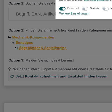
Option 1:
Suchen Sie direkt nach deiner
Gastroteileshop Teil
Essenziell
Statistik
M
Weitere Einstellungen
Option 2:
Finden Sie ähnliche Artikel direkt in den Kategorien u
Mechanik-Komponenten
Sonstiges
Sägebänder & Schleifsteine
Option 3:
Melden Sie sich direkt bei uns!
Wir haben intern Zugriff auf mehrere Millionen Ersatzteile für 
Jetzt Kontakt aufnehmen und Ersatzteil finden lassen