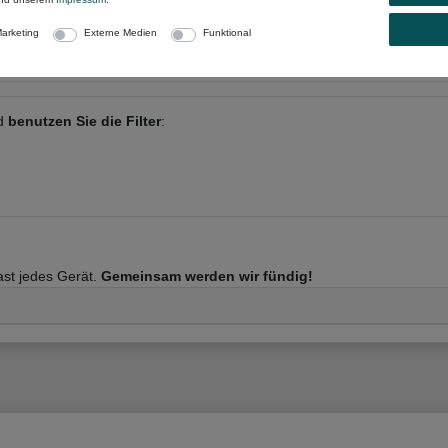
enummer
oder anderen Begriffen:
arketing
Externe Medien
Funktional
nd
benutzen Sie die Filter
:
fast jedes Gerät.
Gemeinsam werden wir fündig!