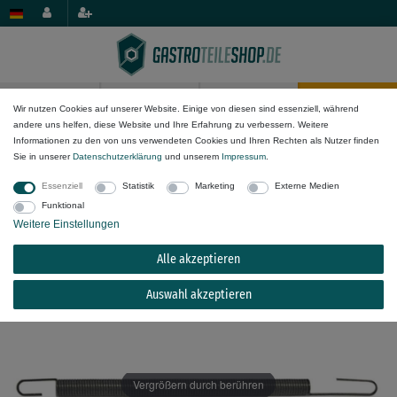
0
0
Wir nutzen Cookies auf unserer Website. Einige von diesen sind essenziell, während
andere uns helfen, diese Website und Ihre Erfahrung zu verbessern. Weitere
Mechanik-Komponenten
Antriebstechnik & Federn
Zugfedern
Informationen zu den von uns verwendeten Cookies und Ihren Rechten als Nutzer finden
Sie in unserer
Daten­schutz­erklärung
und unserem
Impressum
.
Zugfeder für Mercury Drahtstärke 1,8mm ø
Essenziell
Statistik
Marketing
Externe Medien
12mm Gesamtlänge 260mm
Funktional
Weitere Einstellungen
Alle akzeptieren
Auswahl akzeptieren
Vergrößern durch berühren