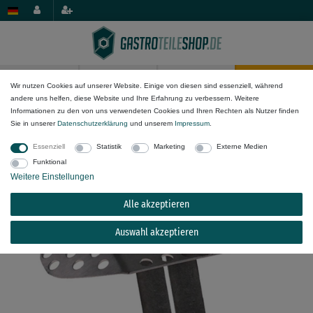
0
0
Wir nutzen Cookies auf unserer Website. Einige von diesen sind essenziell, während
andere uns helfen, diese Website und Ihre Erfahrung zu verbessern. Weitere
Mechanik-Komponenten
Ablauf- & Ansaugkomponenten
Filter
Informationen zu den von uns verwendeten Cookies und Ihren Rechten als Nutzer finden
Sie in unserer
Daten­schutz­erklärung
und unserem
Impressum
.
Ablauffilter für Kochkessel Küppersbusch
Essenziell
Statistik
Marketing
Externe Medien
NES040, NES080, NES100
Funktional
Weitere Einstellungen
Alle akzeptieren
Auswahl akzeptieren