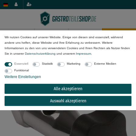
0
0
Wir nutzen Cookies auf unserer Website. Einige von diesen sind essenziell, während
andere uns helfen, diese Website und Ihre Erfahrung zu verbessern. Weitere
Geräte/Anwendung
Kochkessel
Informationen zu den von uns verwendeten Cookies und Ihren Rechten als Nutzer finden
Sie in unserer
Daten­schutz­erklärung
und unserem
Impressum
.
Be- und Entlüfter für Kochkessel Küppersbusch
Essenziell
Statistik
Marketing
Externe Medien
NGS080, NGS100, NGS060
Funktional
Weitere Einstellungen
Alle akzeptieren
Auswahl akzeptieren