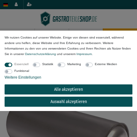
0
0
Wir nutzen Cookies auf unserer Website. Einige von diesen sind essenziell, während
andere uns helfen, diese Website und Ihre Erfahrung zu verbessern. Weitere
Mechanik-Komponenten
Behälter, Boiler & Wannen
Informationen zu den von uns verwendeten Cookies und Ihren Rechten als Nutzer finden
Boiler, Schalen & Wannen
Sie in unserer
Daten­schutz­erklärung
und unserem
Impressum
.
Essenziell
Statistik
Marketing
Externe Medien
Boiler für Spülmaschine Aristarco LP55-65,
Funktional
LP65-65 ø 194mm Eingang 12
Weitere Einstellungen
Alle akzeptieren
Auswahl akzeptieren