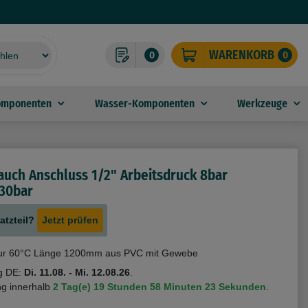
WARENKORB
0
0
omponenten
Wasser-Komponenten
Werkzeuge
auch Anschluss 1/2" Arbeitsdruck 8bar
 30bar
atzteil?
Jetzt prüfen
ur 60°C Länge 1200mm aus PVC mit Gewebe
g DE:
Di. 11.08. - Mi. 12.08.26
.
ng innerhalb
2 Tag(e)
19 Stunden
58 Minuten
23 Sekunden
.