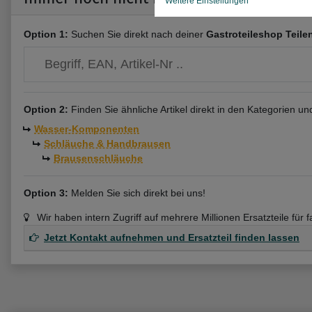
Weitere Einstellungen
Option 1:
Suchen Sie direkt nach deiner
Gastroteileshop Teil
Option 2:
Finden Sie ähnliche Artikel direkt in den Kategorien u
Wasser-Komponenten
Schläuche & Handbrausen
Brausenschläuche
Option 3:
Melden Sie sich direkt bei uns!
Wir haben intern Zugriff auf mehrere Millionen Ersatzteile für 
Jetzt Kontakt aufnehmen und Ersatzteil finden lassen