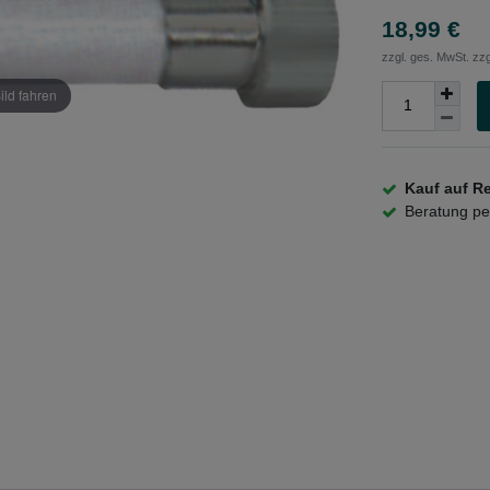
18,99 €
zzgl. ges. MwSt. zzg
ild fahren
Kauf auf R
Beratung p