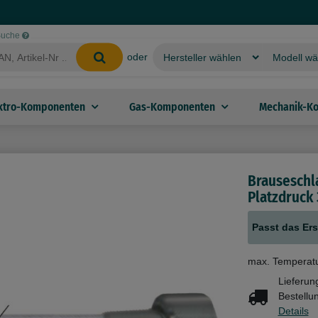
-Suche
oder
ktro-Komponenten
Gas-Komponenten
Mechanik-K
Brauseschl
Platzdruck
Passt das Ers
max. Temperat
Lieferun
Bestellu
Details