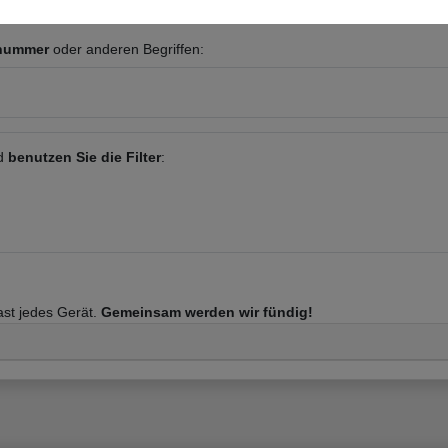
enummer
oder anderen Begriffen:
nd
benutzen Sie die Filter
:
fast jedes Gerät.
Gemeinsam werden wir fündig!