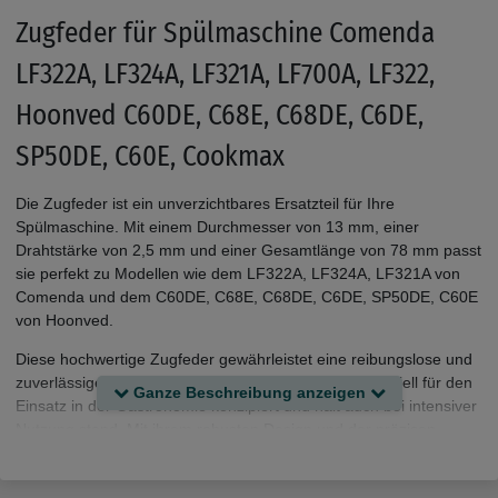
Zugfeder für Spülmaschine Comenda
LF322A, LF324A, LF321A, LF700A, LF322,
Hoonved C60DE, C68E, C68DE, C6DE,
SP50DE, C60E, Cookmax
Die Zugfeder ist ein unverzichtbares Ersatzteil für Ihre
Spülmaschine. Mit einem Durchmesser von 13 mm, einer
Drahtstärke von 2,5 mm und einer Gesamtlänge von 78 mm passt
sie perfekt zu Modellen wie dem LF322A, LF324A, LF321A von
Comenda und dem C60DE, C68E, C68DE, C6DE, SP50DE, C60E
von Hoonved.
Diese hochwertige Zugfeder gewährleistet eine reibungslose und
zuverlässige Funktion Ihrer Spülmaschine. Sie ist speziell für den
Ganze Beschreibung anzeigen
Einsatz in der Gastronomie konzipiert und hält auch bei intensiver
Nutzung stand. Mit ihrem robusten Design und der präzisen
Verarbeitung bietet sie eine hohe Langlebigkeit.
Die Zugfeder hat eine Drahtstärke von 2,5 mm und einen