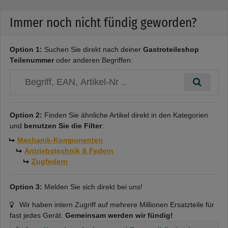
Durchmesser von 13 mm. Ihre Gesamtlänge beträgt 78 mm,
während die Längen L1, L2 und L3 jeweils 14 mm, 50 mm und 14
Immer noch nicht fündig geworden?
mm betragen.
- Anwendung: Spülmaschine
Option 1:
Suchen Sie direkt nach deiner
Gastroteileshop
Teilenummer
oder anderen Begriffen:
- Drahtstärke: ø 2,5 mm
- Durchmesser: ø 13 mm
- Gesamtlänge: 78 mm
Option 2:
Finden Sie ähnliche Artikel direkt in den Kategorien
- Länge 1: 14 mm
und
benutzen Sie die Filter
:
- Länge 2: 50 mm
Mechanik-Komponenten
Antriebstechnik & Federn
- Länge 3: 14 mm
Zugfedern
Passend für Hersteller: Ascaso, Ascaso Factory, Comenda,
Cookmax, Hoonved
Option 3:
Melden Sie sich direkt bei uns!
Mit dieser Zugfeder können Sie Ihre Spülmaschine in optimaler
Wir haben intern Zugriff auf mehrere Millionen Ersatzteile für
Betriebsfähigkeit halten und eine effiziente Reinigung Ihrer
fast jedes Gerät.
Gemeinsam werden wir fündig!
Geschirr- und Besteckteile gewährleisten. Verlassen Sie sich auf