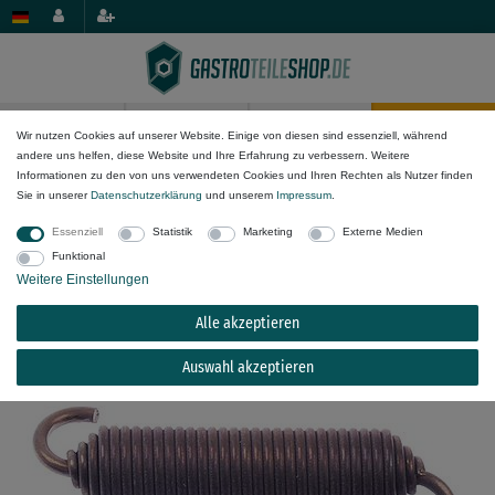
0
0
Wir nutzen Cookies auf unserer Website. Einige von diesen sind essenziell, während
andere uns helfen, diese Website und Ihre Erfahrung zu verbessern. Weitere
Mechanik-Komponenten
Antriebstechnik & Federn
Zugfedern
Informationen zu den von uns verwendeten Cookies und Ihren Rechten als Nutzer finden
Sie in unserer
Daten­schutz­erklärung
und unserem
Impressum
.
Zugfeder für Spülmaschine Comenda LF322A,
Essenziell
Statistik
Marketing
Externe Medien
LF324A, LF321A, Hoonved
Funktional
Weitere Einstellungen
Alle akzeptieren
Auswahl akzeptieren