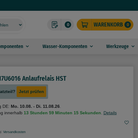
WARENKORB
0
0
omponenten
Wasser-Komponenten
Werkzeuge
7U6016 Anlaufrelais HST
atzteil?
Jetzt prüfen
g DE:
Mo. 10.08. - Di. 11.08.26
.
ng innerhalb
13 Stunden
59 Minuten
13 Sekunden
.
Details
l.
Versandkosten