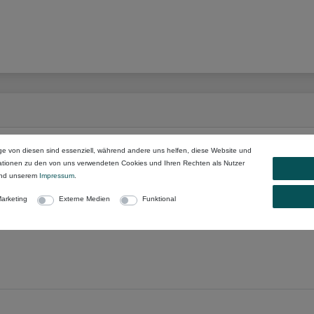
r
oder anderen Begriffen:
ge von diesen sind essenziell, während andere uns helfen, diese Website und
mationen zu den von uns verwendeten Cookies und Ihren Rechten als Nutzer
nd unserem
Impressum
.
arketing
Externe Medien
Funktional
nd
benutzen Sie die Filter
: