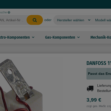
-Suche
oder
ktro-Komponenten
Gas-Komponenten
Mechanik-K
DANFOSS 11
Passt das Ers
Lieferun
Bestellu
3,99 €
zzgl. ges. MwSt. zzg