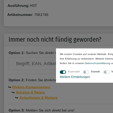
Ausführung:
HST
Artikelnummer
:
7061746
Immer noch nicht fündig geworden?
Option 1:
Suchen Sie direkt nach deiner
DANFOSS Teilenumme
Wir nutzen Cookies auf unserer Website. Eini
Ihre Erfahrung zu verbessern. Weitere Infor
finden Sie in unserer
Daten­schutz­erklärung
u
Essenziell
Statistik
M
Weitere Einstellungen
Option 2:
Finden Sie ähnliche Artikel direkt in den Kategorien u
Elektro-Komponenten
Schütze & Relais
Anlaufrelais & Weitere
Option 3:
Melden Sie sich direkt bei uns!