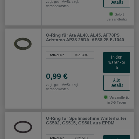
Details
zzgl. ges. MwSt. zzgl.
Versandkosten
Sofort
versandfertig
O-Ring für Ata AL40, AL45, AF78PS,
Aristarco AP38.25DA, AP38.25 F-1040
Artikel-Nr.
7021304
In den
Warenkor
b
0,99 €
Alle
Details
zzgl. ges. MwSt. zzgl.
Versandkosten
Versandfertig
in 3-5 Tagen
O-Ring für Spülmaschine Winterhalter
GS502, GS515, GS501 aus EPDM
Artikel-Nr.
7221510