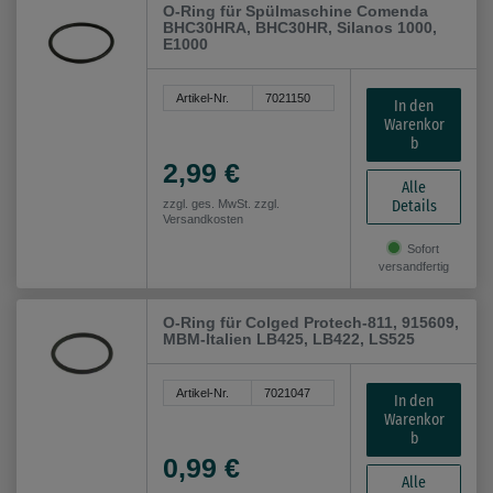
O-Ring für Spülmaschine Comenda
BHC30HRA, BHC30HR, Silanos 1000,
E1000
Artikel-Nr.
7021150
In den
Warenkor
b
2,99 €
Alle
Details
zzgl. ges. MwSt. zzgl.
Versandkosten
Sofort
versandfertig
O-Ring für Colged Protech-811, 915609,
MBM-Italien LB425, LB422, LS525
Artikel-Nr.
7021047
In den
Warenkor
b
0,99 €
Alle