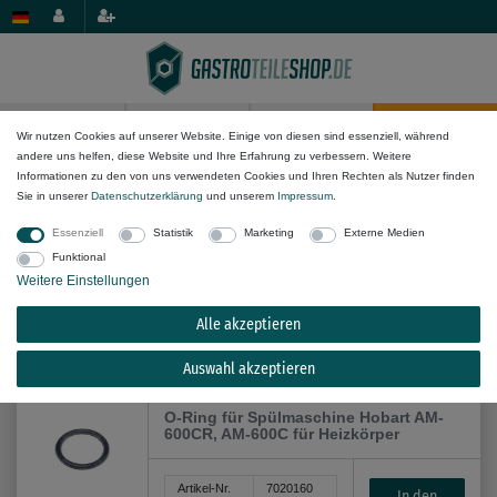
0
0
Wir nutzen Cookies auf unserer Website. Einige von diesen sind essenziell, während
andere uns helfen, diese Website und Ihre Erfahrung zu verbessern. Weitere
Dichtungs-Komponenten
Flachdichtungen & O-Ringe
Informationen zu den von uns verwendeten Cookies und Ihren Rechten als Nutzer finden
Sie in unserer
Daten­schutz­erklärung
und unserem
Impressum
.
Essenziell
Statistik
Marketing
Externe Medien
Funktional
Weitere Einstellungen
Alle akzeptieren
Alle Filteroptionen anzeigen (8)
Auswahl akzeptieren
O-Ring für Spülmaschine Hobart AM-
600CR, AM-600C für Heizkörper
Artikel-Nr.
7020160
In den