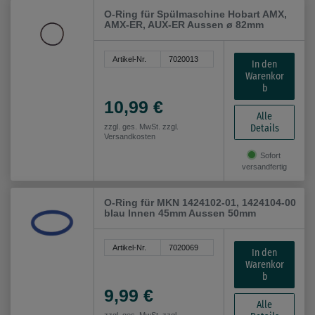
O-Ring für Spülmaschine Hobart AMX,
AMX-ER, AUX-ER Aussen ø 82mm
Artikel-Nr.
7020013
In den
Warenkor
b
10,99 €
Alle
Details
zzgl. ges. MwSt. zzgl.
Versandkosten
Sofort
versandfertig
O-Ring für MKN 1424102-01, 1424104-00
blau Innen 45mm Aussen 50mm
Artikel-Nr.
7020069
In den
Warenkor
b
9,99 €
Alle