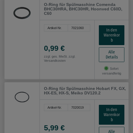
O-Ring für Spülmaschine Comenda
BHC30HRA, BHC30HR, Hoonved C60D,
C60
Artikel-Nr.
7021060
In den
Warenkor
b
0,99 €
Alle
Details
zzgl. ges. MwSt. zzgl.
Versandkosten
Sofort
versandfertig
O-Ring für Spülmaschine Hobart FX, GX,
HX-ES, HX-S, Meiko DV120.2
Artikel-Nr.
7020019
In den
Warenkor
b
5,99 €
Alle