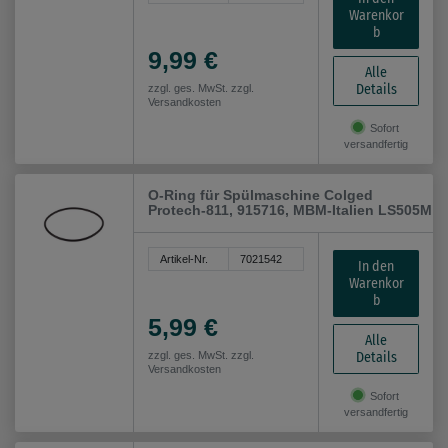
Warenkor
b
9,99 €
Alle
Details
zzgl. ges. MwSt. zzgl.
Versandkosten
Sofort
versandfertig
O-Ring für Spülmaschine Colged
Protech-811, 915716, MBM-Italien LS505M
Artikel-Nr.
7021542
In den
Warenkor
b
5,99 €
Alle
Details
zzgl. ges. MwSt. zzgl.
Versandkosten
Sofort
versandfertig