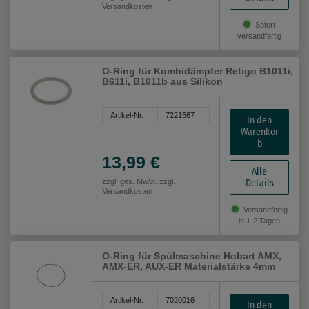
Versandkosten
Sofort
versandfertig
O-Ring für Kombidämpfer Retigo B1011i,
B611i, B1011b aus Silikon
Artikel-Nr.
7221567
In den
Warenkor
b
13,99 €
Alle
Details
zzgl. ges. MwSt. zzgl.
Versandkosten
Versandfertig
in 1-2 Tagen
O-Ring für Spülmaschine Hobart AMX,
AMX-ER, AUX-ER Materialstärke 4mm
Artikel-Nr.
7020016
In den