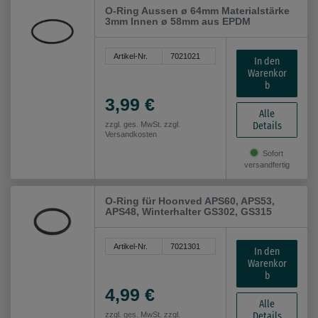
O-Ring Aussen ø 64mm Materialstärke
3mm Innen ø 58mm aus EPDM
Artikel-Nr.
7021021
In den
Warenkor
b
3,99 €
Alle
Details
zzgl. ges. MwSt. zzgl.
Versandkosten
Sofort
versandfertig
O-Ring für Hoonved APS60, APS53,
APS48, Winterhalter GS302, GS315
Artikel-Nr.
7021301
In den
Warenkor
b
4,99 €
Alle
Details
zzgl. ges. MwSt. zzgl.