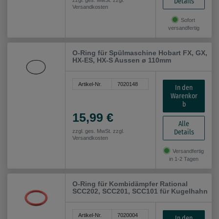
Details
zzgl. ges. MwSt. zzgl.
Versandkosten
Sofort
versandfertig
O-Ring für Spülmaschine Hobart FX, GX,
HX-ES, HX-S Aussen ø 110mm
Artikel-Nr.
7020148
In den
Warenkor
b
15,99 €
Alle
Details
zzgl. ges. MwSt. zzgl.
Versandkosten
Versandfertig
in 1-2 Tagen
O-Ring für Kombidämpfer Rational
SCC202, SCC201, SCC101 für Kugelhahn
Artikel-Nr.
7020004
In den