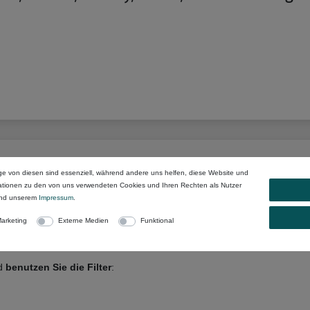
ge von diesen sind essenziell, während andere uns helfen, diese Website und
mationen zu den von uns verwendeten Cookies und Ihren Rechten als Nutzer
enummer
oder anderen Begriffen:
nd unserem
Impressum
.
arketing
Externe Medien
Funktional
nd
benutzen Sie die Filter
: