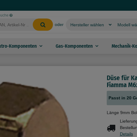
-Suche
oder
ktro-Komponenten
Gas-Komponenten
Mechanik-K
Düse für Ka
Fiamma M6
Passt in 20 G
Länge 9mm Bo
Lieferun
Bestellu
Details