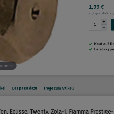
1,99 €
zzgl. ges. MwSt. zzg
Kauf auf R
Beratung p
ild fahren
ikel
Das passt dazu
Frage zum Artikel?
n, Eclisse, Twenty, Zola-1, Fiamma Prestige-I