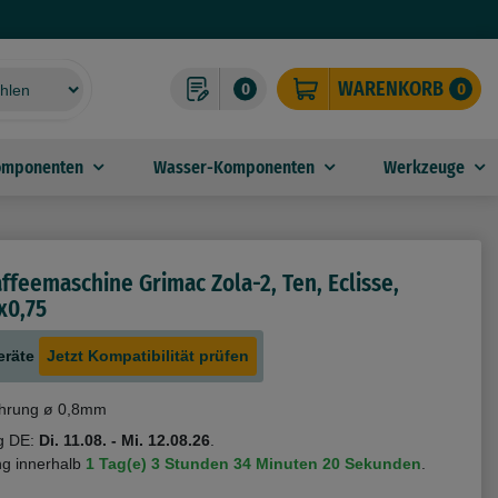
WARENKORB
0
0
omponenten
Wasser-Komponenten
Werkzeuge
ffeemaschine Grimac Zola-2, Ten, Eclisse,
x0,75
eräte
Jetzt Kompatibilität prüfen
hrung ø 0,8mm
g DE:
Di. 11.08. - Mi. 12.08.26
.
ng innerhalb
1 Tag(e)
3 Stunden
34 Minuten
19 Sekunden
.