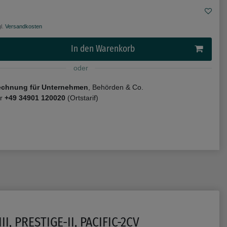
l.
Versandkosten
In den Warenkorb
oder
echnung für Unternehmen
, Behörden & Co.
er
+49 34901 120020
(Ortstarif)
II, PRESTIGE-II, PACIFIC-2CV