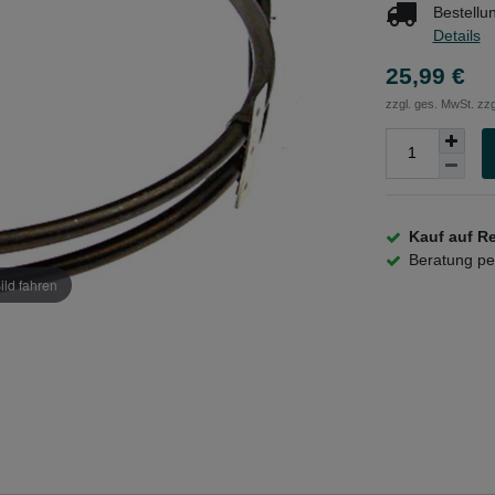
Bestellu
Details
25,99 €
zzgl. ges. MwSt. zzg
Kauf auf R
Beratung p
ild fahren