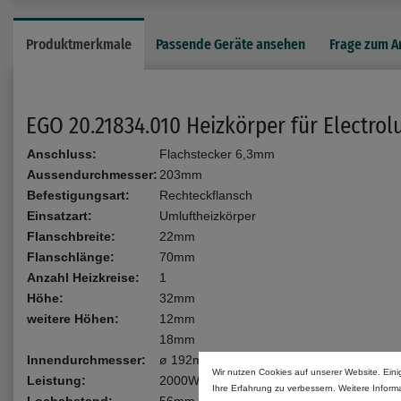
Produktmerkmale
Passende Geräte ansehen
Frage zum Ar
EGO 20.21834.010 Heizkörper für Electrol
Anschluss:
Flachstecker 6,3mm
Aussendurchmesser:
203mm
Befestigungsart:
Rechteckflansch
Einsatzart:
Umluftheizkörper
Flanschbreite:
22mm
Flanschlänge:
70mm
Anzahl Heizkreise:
1
Höhe:
32mm
weitere Höhen:
12mm
18mm
Innendurchmesser:
ø 192mm
Wir nutzen Cookies auf unserer Website. Eini
Leistung:
2000W
Ihre Erfahrung zu verbessern. Weitere Infor
Lochabstand:
56mm