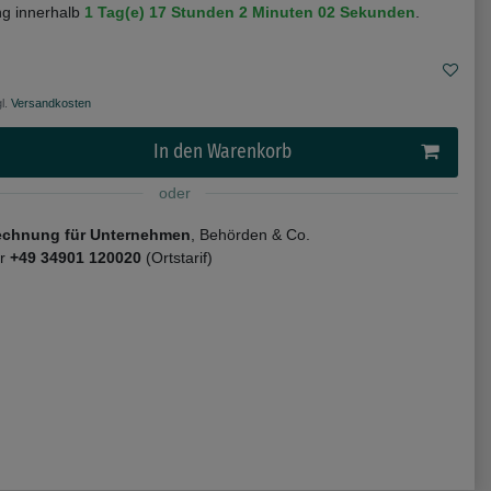
ng innerhalb
1 Tag(e)
17 Stunden
2 Minuten
02 Sekunden
.
l.
Versandkosten
In den Warenkorb
oder
echnung für Unternehmen
, Behörden & Co.
er
+49 34901 120020
(Ortstarif)