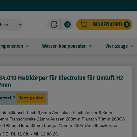
WARENKORB
0
0
omponenten
Wasser-Komponenten
Werkzeuge
4.010 Heizkörper für Electrolux für Umluft H2
12mm
atzteil?
Jetzt prüfen
chteckflansch Loch 6,5mm Anschluss Flachstecker 6,3mm
6mm Flanschbreite 22mm Aussen 203mm Flansch 70mm 2000W
ø 192mm Höhe 32mm Länge 215mm 230V Umluftheizkörper
g DE:
Di. 11.08. - Mi. 12.08.26
.