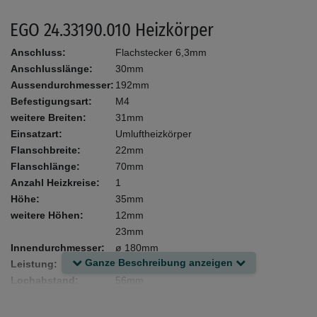
EGO 24.33190.010 Heizkörper
Anschluss:
Flachstecker 6,3mm
Anschlusslänge:
30mm
Aussendurchmesser:
192mm
Befestigungsart:
M4
weitere Breiten:
31mm
Einsatzart:
Umluftheizkörper
Flanschbreite:
22mm
Flanschlänge:
70mm
Anzahl Heizkreise:
1
Höhe:
35mm
weitere Höhen:
12mm
23mm
Innendurchmesser:
ø 180mm
Ganze Beschreibung anzeigen
Leistung:
2500W
Lochabstand:
56mm
Länge:
234mm
weitere Längen:
42mm