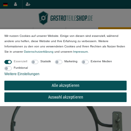
0
0
Wir nutzen Cookies auf unserer Website. Einige von diesen sind essenziell, während
andere uns helfen, diese Website und Ihre Erfahrung zu verbessern. Weitere
Elektro-Komponenten
Heizkörper
Strahlungsheizkörper
Informationen zu den von uns verwendeten Cookies und Ihren Rechten als Nutzer finden
Sie in unserer
Daten­schutz­erklärung
und unserem
Impressum
.
EGO 24.33190.010 Heizkörper für Umluft H2
Essenziell
Statistik
Marketing
Externe Medien
23mm Befestigung M4 H1 12mm
Funktional
Weitere Einstellungen
Alle akzeptieren
Auswahl akzeptieren