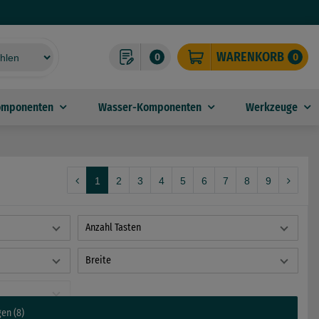
WARENKORB
0
0
omponenten
Wasser-Komponenten
Werkzeuge
1
2
3
4
5
6
7
8
9
Anzahl Tasten
Breite
gen (8)