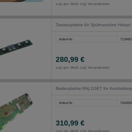
zzgl. ges. MwSt. zzgl.
Versandkosten
Tastaturplatine für Spülmaschine Hoba
Artikel-Nr.
713480
280,99 €
zzgl. ges. MwSt. zzgl.
Versandkosten
Bedienplatine RAL115ET für Kombidäm
Artikel-Nr.
704000
310,99 €
zzgl. ges. MwSt. zzgl.
Versandkosten