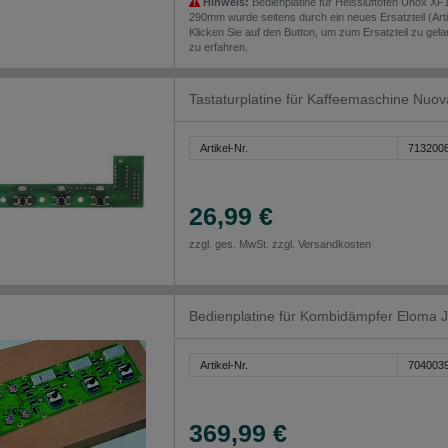
Hinweis:
Bedienplatine für Heissluftofen Unox X
290mm wurde seitens durch ein neues Ersatzteil (Arti
Klicken Sie auf den Button, um zum Ersatzteil zu gel
zu erfahren.
Tastaturplatine für Kaffeemaschine Nuo
Artikel-Nr.
713200
26,99 €
zzgl. ges. MwSt. zzgl.
Versandkosten
Bedienplatine für Kombidämpfer Eloma 
Artikel-Nr.
704003
369,99 €