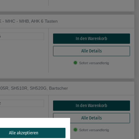
HK - MHC - MHB, AHK 6 Tasten
5
In den Warenkorb
Alle Details
Sofort versandfertig
H505R, SH510R, SH520G, Bartscher
2
In den Warenkorb
Alle Details
Sofort versandfertig
Alle akzeptieren