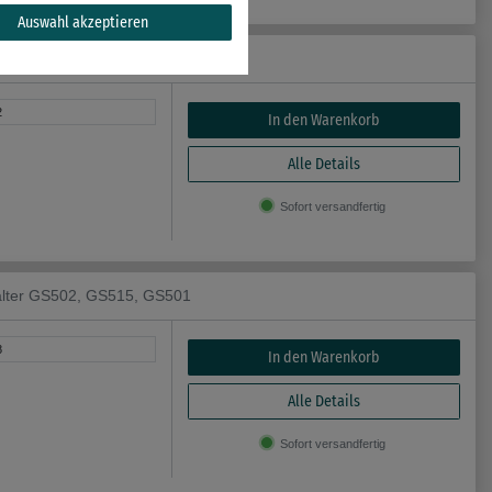
Auswahl akzeptieren
pia-1gr Länge 210mm Breite 15mm
2
In den Warenkorb
Alle Details
Sofort versandfertig
halter GS502, GS515, GS501
8
In den Warenkorb
Alle Details
Sofort versandfertig