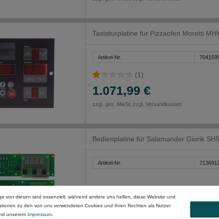
Tastaturplatine für Pizzaofen Moretti M
Artikel-Nr.
704159
(1)
1.071,99 €
zzgl. ges. MwSt. zzgl.
Versandkosten
Bedienplatine für Salamander Giorik S
Artikel-Nr.
713691
269,99 €
ge von diesen sind essenziell, während andere uns helfen, diese Website und
mationen zu den von uns verwendeten Cookies und Ihren Rechten als Nutzer
zzgl. ges. MwSt. zzgl.
Versandkosten
nd unserem
Impressum
.