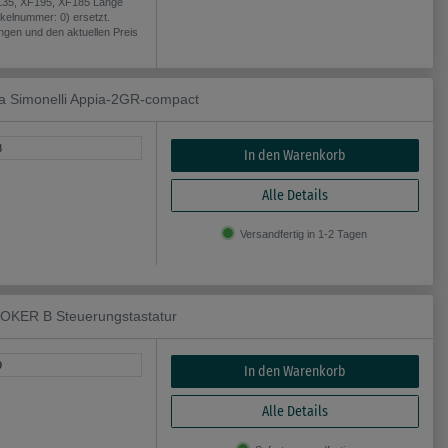
F135, XF195, XF185 Länge
kelnummer: 0) ersetzt.
angen und den aktuellen Preis
va Simonelli Appia-2GR-compact
8
In den Warenkorb
Alle Details
Versandfertig in 1-2 Tagen
JOKER B Steuerungstastatur
9
In den Warenkorb
Alle Details