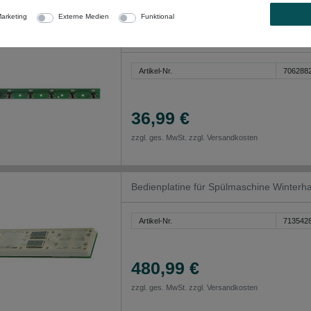
arketing
Externe Medien
Funktional
Tastaturplatine für Nuova Simonelli Ap
Artikel-Nr.
706288
36,99 €
zzgl. ges. MwSt. zzgl.
Versandkosten
Bedienplatine für Spülmaschine Winter
Artikel-Nr.
713542
480,99 €
zzgl. ges. MwSt. zzgl.
Versandkosten