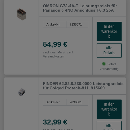
OMRON G7J-4A-T Leistungsrelais für
Panasonic 4NO Anschluss F6,3 25A
Artikel-Nr.
7138571
In den
Warenkor
b
54,99 €
Alle
Details
zzgl. ges. MwSt. zzgl.
Versandkosten
Sofort
versandfertig
FINDER 62.82.8.230.0000 Leistungsrelais
für Colged Protech-811, 915609
Artikel-Nr.
7030081
In den
Warenkor
b
32,99 €
Alle