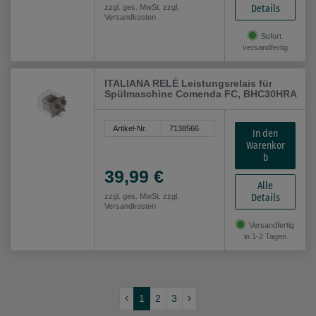
Details
zzgl. ges. MwSt. zzgl.
Versandkosten
Sofort
versandfertig
ITALIANA RELÉ Leistungsrelais für
Spülmaschine Comenda FC, BHC30HRA
Artikel-Nr.
7138566
In den
Warenkor
b
39,99 €
Alle
Details
zzgl. ges. MwSt. zzgl.
Versandkosten
Versandfertig
in 1-2 Tagen
1
2
3