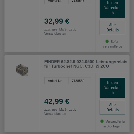
Artikel-Nr.
7138547
In den
Warenkor
b
32,99 €
Alle
Details
zzgl. ges. MwSt. zzgl.
Versandkosten
Sofort
versandfertig
FINDER 62.82.9.024.0500 Leistungsrelais
für Turbochef NGC, C3D, i5 2CO
Artikel-Nr.
7138559
In den
Warenkor
b
42,99 €
Alle
Details
zzgl. ges. MwSt. zzgl.
Versandkosten
Versandfertig
in 3-5 Tagen