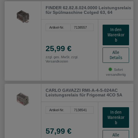
FINDER 62.82.8.024.0000 Leistungsrelais
für Spülmaschine Colged 63, 64
Artikel-Nr.
7138557
In den
Warenkor
b
25,99 €
Alle
Details
zzgl. ges. MwSt. zzgl.
Versandkosten
Sofort
versandfertig
CARLO GAVAZZI RMI-A-4-5-024AC
Leistungsrelais für Frigomat 4CO 5A
Artikel-Nr.
7138541
In den
Warenkor
b
57,99 €
Alle