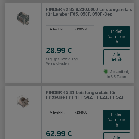
FINDER 62.83.8.230.0000 Leistungsrelais
für Lamber F85, 050F, 050F-Dep
Artikel-Nr.
7138551
In den
Warenkor
b
28,99 €
Alle
Details
zzgl. ges. MwSt. zzgl.
Versandkosten
Versandfertig
in 3-5 Tagen
FINDER 65.31 Leistungsrelais für
Fritteuse FriFri FFS42, FFE21, FFS21
Artikel-Nr.
7134980
In den
Warenkor
b
62,99 €
Alle