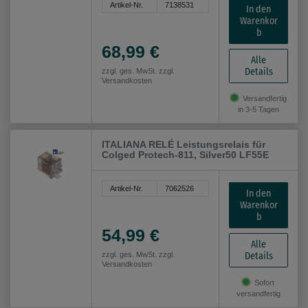
Artikel-Nr.
7138531
In den
Warenkor
b
68,99 €
Alle
Details
zzgl. ges. MwSt. zzgl.
Versandkosten
Versandfertig
in 3-5 Tagen
ITALIANA RELÉ Leistungsrelais für
Colged Protech-811, Silver50 LF55E
Artikel-Nr.
7062526
In den
Warenkor
b
54,99 €
Alle
Details
zzgl. ges. MwSt. zzgl.
Versandkosten
Sofort
versandfertig