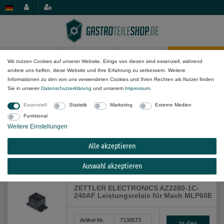
0
0
Wir nutzen Cookies auf unserer Website. Einige von diesen sind essenziell, während
andere uns helfen, diese Website und Ihre Erfahrung zu verbessern. Weitere
Elektro-Komponenten
Schütze & Relais
Informationen zu den von uns verwendeten Cookies und Ihren Rechten als Nutzer finden
Sie in unserer
Daten­schutz­erklärung
und unserem
Impressum
.
Essenziell
Statistik
Marketing
Externe Medien
Funktional
Weitere Einstellungen
Alle akzeptieren
Alle Filteroptionen anzeigen (10)
Auswahl akzeptieren
ZETTLER ELECTRONICS AZ2280-1C-
240AF Leistungsrelais für Mach MLP60E
Artikel-Nr.
7138573
In den