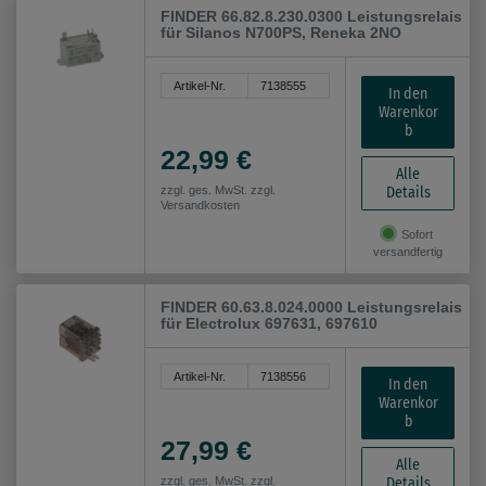
FINDER 66.82.8.230.0300 Leistungsrelais
für Silanos N700PS, Reneka 2NO
Artikel-Nr.
7138555
In den
Warenkor
b
22,99 €
Alle
Details
zzgl. ges. MwSt. zzgl.
Versandkosten
Sofort
versandfertig
FINDER 60.63.8.024.0000 Leistungsrelais
für Electrolux 697631, 697610
Artikel-Nr.
7138556
In den
Warenkor
b
27,99 €
Alle
Details
zzgl. ges. MwSt. zzgl.