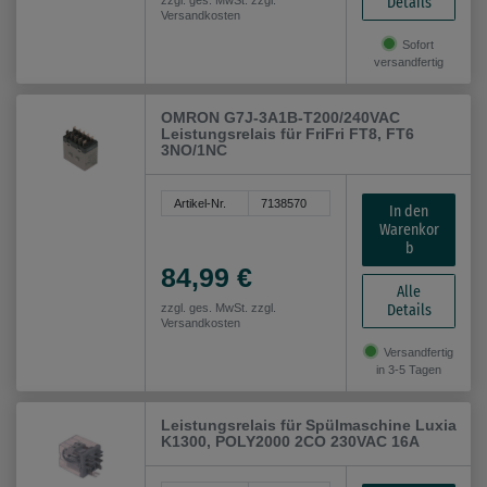
Details
zzgl. ges. MwSt. zzgl.
Versandkosten
Sofort
versandfertig
OMRON G7J-3A1B-T200/240VAC
Leistungsrelais für FriFri FT8, FT6
3NO/1NC
Artikel-Nr.
7138570
In den
Warenkor
b
84,99 €
Alle
Details
zzgl. ges. MwSt. zzgl.
Versandkosten
Versandfertig
in 3-5 Tagen
Leistungsrelais für Spülmaschine Luxia
K1300, POLY2000 2CO 230VAC 16A