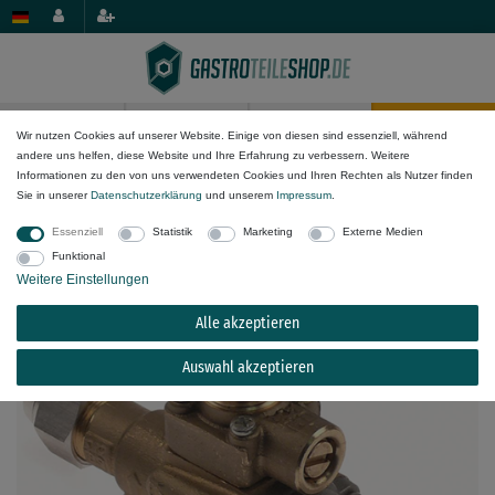
0
0
Wir nutzen Cookies auf unserer Website. Einige von diesen sind essenziell, während
andere uns helfen, diese Website und Ihre Erfahrung zu verbessern. Weitere
Gas-Komponenten
Gashähne & Gasthermostate
Gashähne
Informationen zu den von uns verwendeten Cookies und Ihren Rechten als Nutzer finden
Sie in unserer
Daten­schutz­erklärung
und unserem
Impressum
.
Gashahn PEL22S/V für EKU mit Zündsicherung
Essenziell
Statistik
Marketing
Externe Medien
Thermoelementanschluss M8x1
Funktional
Weitere Einstellungen
Alle akzeptieren
Auswahl akzeptieren