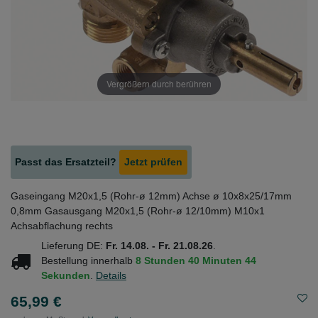
Vergrößern durch berühren
Passt das Ersatzteil?
Jetzt prüfen
Gaseingang M20x1,5 (Rohr-ø 12mm) Achse ø 10x8x25/17mm
0,8mm Gasausgang M20x1,5 (Rohr-ø 12/10mm) M10x1
Achsabflachung rechts
Lieferung DE:
Fr. 14.08. - Fr. 21.08.26
.
Bestellung innerhalb
8 Stunden
40 Minuten
44
Sekunden
.
Details
65,99 €