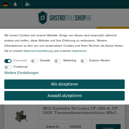
0
0
Wir nutzen Cookies auf unserer Website. Einige von diesen sind essenziell, während
andere uns helfen, diese Website und Ihre Erfahrung zu verbessern. Weitere
Gas-Komponenten
Gashähne & Gasthermostate
Informationen zu den von uns verwendeten Cookies und Ihren Rechten als Nutzer finden
Sie in unserer
Daten­schutz­erklärung
und unserem
Impressum
.
Essenziell
Statistik
Marketing
Externe Medien
Funktional
Weitere Einstellungen
Alle akzeptieren
Alle Filteroptionen anzeigen (11)
Auswahl akzeptieren
SKG Gashahn für Lotus CF-10G-A, CF-
10GF Thermoelementanschluss M8x1
Artikel-Nr.
7052806
In den