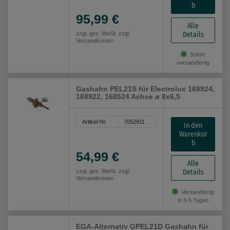
b
95,99 €
Alle
Details
zzgl. ges. MwSt. zzgl.
Versandkosten
Sofort
versandfertig
Gashahn PEL21S für Electrolux 168924,
168922, 168524 Achse ø 8x6,5
Artikel-Nr.
7052911
In den
Warenkor
b
54,99 €
Alle
Details
zzgl. ges. MwSt. zzgl.
Versandkosten
Versandfertig
in 3-5 Tagen
EGA-Alternativ GPEL21D Gashahn für