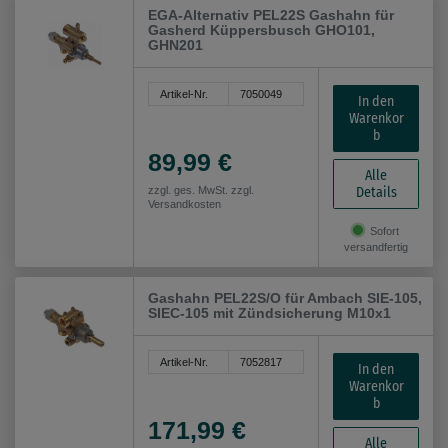
EGA-Alternativ PEL22S Gashahn für
Gasherd Küppersbusch GHO101,
GHN201
Artikel-Nr.
7050049
In den
Warenkor
b
89,99 €
Alle
Details
zzgl. ges. MwSt. zzgl.
Versandkosten
Sofort
versandfertig
Gashahn PEL22S/O für Ambach SIE-105,
SIEC-105 mit Zündsicherung M10x1
Artikel-Nr.
7052817
In den
Warenkor
b
171,99 €
Alle