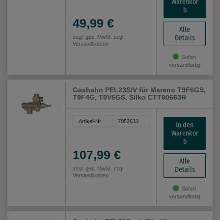
Warenkor
b
49,99 €
Alle
Details
zzgl. ges. MwSt. zzgl.
Versandkosten
Sofort
versandfertig
Gashahn PEL23S/V für Mareno T9F6GS,
T9F4G, T9V6GS, Silko CTT90663R
Artikel-Nr.
7052633
In den
Warenkor
b
107,99 €
Alle
Details
zzgl. ges. MwSt. zzgl.
Versandkosten
Sofort
versandfertig