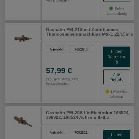
Versandkosten
Sofort
versandfertig
Gashahn PEL21S mit Zündflamme
Thermoelementanschluss M8x1 22/15mm
Artikel-Nr.
7052840
In den
Warenkor
b
57,99 €
Alle
Details
zzgl. ges. MwSt. zzgl.
Versandkosten
Lieferzeit 2
Wochen
Gashahn PEL20S für Electrolux 168924,
168922, 168524 Achse ø 8x6,5
Artikel-Nr.
7052821
In den