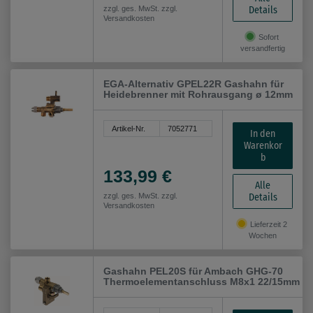
Details
zzgl. ges. MwSt. zzgl.
Versandkosten
Sofort
versandfertig
EGA-Alternativ GPEL22R Gashahn für
Heidebrenner mit Rohrausgang ø 12mm
Artikel-Nr.
7052771
In den
Warenkor
b
133,99 €
Alle
Details
zzgl. ges. MwSt. zzgl.
Versandkosten
Lieferzeit 2
Wochen
Gashahn PEL20S für Ambach GHG-70
Thermoelementanschluss M8x1 22/15mm