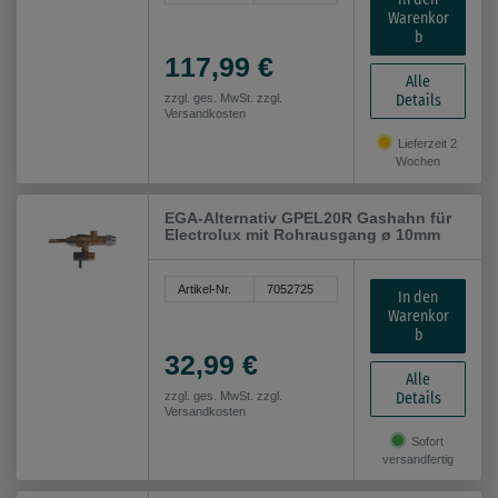
Warenkor
b
117,99 €
Alle
Details
zzgl. ges. MwSt. zzgl.
Versandkosten
Lieferzeit 2
Wochen
EGA-Alternativ GPEL20R Gashahn für
Electrolux mit Rohrausgang ø 10mm
Artikel-Nr.
7052725
In den
Warenkor
b
32,99 €
Alle
Details
zzgl. ges. MwSt. zzgl.
Versandkosten
Sofort
versandfertig