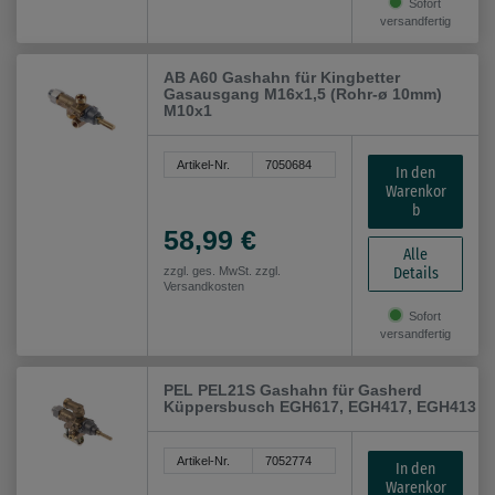
Sofort
versandfertig
AB A60 Gashahn für Kingbetter
Gasausgang M16x1,5 (Rohr-ø 10mm)
M10x1
Artikel-Nr.
7050684
In den
Warenkor
b
58,99 €
Alle
Details
zzgl. ges. MwSt. zzgl.
Versandkosten
Sofort
versandfertig
PEL PEL21S Gashahn für Gasherd
Küppersbusch EGH617, EGH417, EGH413
Artikel-Nr.
7052774
In den
Warenkor