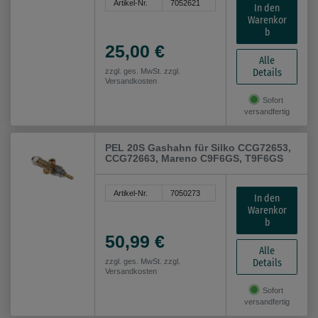
Artikel-Nr.
7052621
In den
Warenkor
b
25,00 €
Alle
Details
zzgl. ges. MwSt. zzgl.
Versandkosten
Sofort
versandfertig
PEL 20S Gashahn für Silko CCG72653,
CCG72663, Mareno C9F6GS, T9F6GS
Artikel-Nr.
7050273
In den
Warenkor
b
50,99 €
Alle
Details
zzgl. ges. MwSt. zzgl.
Versandkosten
Sofort
versandfertig