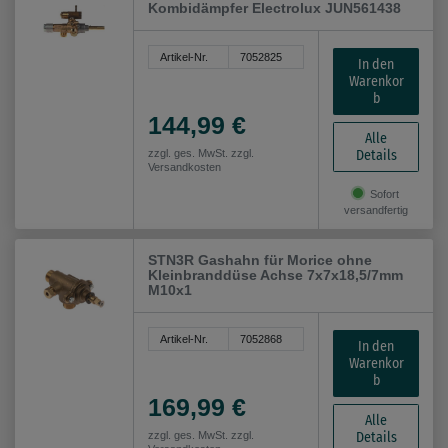
Kombidämpfer Electrolux JUN561438
Artikel-Nr.
7052825
In den
Warenkor
b
144,99 €
Alle
Details
zzgl. ges. MwSt. zzgl.
Versandkosten
Sofort
versandfertig
STN3R Gashahn für Morice ohne
Kleinbranddüse Achse 7x7x18,5/7mm
M10x1
Artikel-Nr.
7052868
In den
Warenkor
b
169,99 €
Alle
Details
zzgl. ges. MwSt. zzgl.