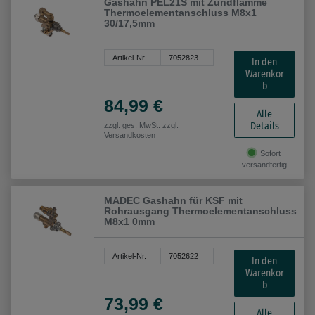
Gashahn PEL21S mit Zündflamme
Thermoelementanschluss M8x1
30/17,5mm
Artikel-Nr.
7052823
In den
Warenkor
b
84,99 €
Alle
Details
zzgl. ges. MwSt. zzgl.
Versandkosten
Sofort
versandfertig
MADEC Gashahn für KSF mit
Rohrausgang Thermoelementanschluss
M8x1 0mm
Artikel-Nr.
7052622
In den
Warenkor
b
73,99 €
Alle