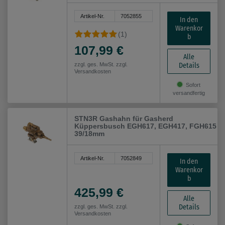
Artikel-Nr.
7052855
In den
Warenkor
(1)
b
107,99 €
Alle
Details
zzgl. ges. MwSt. zzgl.
Versandkosten
Sofort
versandfertig
STN3R Gashahn für Gasherd
Küppersbusch EGH617, EGH417, FGH615
39/18mm
Artikel-Nr.
7052849
In den
Warenkor
b
425,99 €
Alle
Details
zzgl. ges. MwSt. zzgl.
Versandkosten