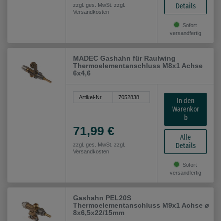
Details
zzgl. ges. MwSt. zzgl.
Versandkosten
Sofort
versandfertig
MADEC Gashahn für Raulwing
Thermoelementanschluss M8x1 Achse
6x4,6
Artikel-Nr.
7052838
In den
Warenkor
b
71,99 €
Alle
Details
zzgl. ges. MwSt. zzgl.
Versandkosten
Sofort
versandfertig
Gashahn PEL20S
Thermoelementanschluss M9x1 Achse ø
8x6,5x22/15mm