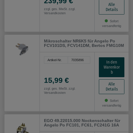
239,99 €
Alle
Details
zzgl. ges. MwSt. zzgl.
Versandkosten
Sofort
versandfertig
Mikroschalter NR6K5 für Angelo Po
FCV101DS, FCV141DM, Bertos FMG10M
Artikel-Nr.
7035896
In den
Warenkor
b
15,99 €
Alle
Details
zzgl. ges. MwSt. zzgl.
Versandkosten
Sofort
versandfertig
EGO 49.22015.000 Nockenschalter für
Angelo Po FC101, FC61, FC241G 16A