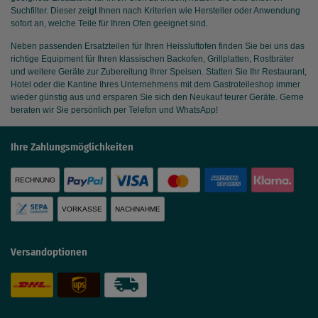
Suchfilter. Dieser zeigt Ihnen nach Kriterien wie Hersteller oder Anwendung
sofort an, welche Teile für Ihren Ofen geeignet sind.
Neben passenden Ersatzteilen für Ihren Heissluftofen finden Sie bei uns das
richtige Equipment für Ihren klassischen Backofen, Grillplatten, Rostbräter
und weitere Geräte zur Zubereitung Ihrer Speisen. Statten Sie Ihr Restaurant,
Hotel oder die Kantine Ihres Unternehmens mit dem Gastroteileshop immer
wieder günstig aus und ersparen Sie sich den Neukauf teurer Geräte. Gerne
beraten wir Sie persönlich per Telefon und WhatsApp!
Ihre Zahlungsmöglichkeiten
RECHNUNG
VORKASSE
NACHNAHME
Versandoptionen