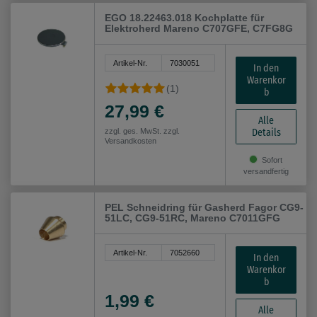
EGO 18.22463.018 Kochplatte für
Elektroherd Mareno C707GFE, C7FG8G
Artikel-Nr.
7030051
In den
Warenkor
(1)
b
27,99 €
Alle
Details
zzgl. ges. MwSt. zzgl.
Versandkosten
Sofort
versandfertig
PEL Schneidring für Gasherd Fagor CG9-
51LC, CG9-51RC, Mareno C7011GFG
Artikel-Nr.
7052660
In den
Warenkor
b
1,99 €
Alle