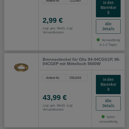
Artikel-Nr.
7222487
In den
Warenkor
b
2,99 €
Alle
Details
zzgl. ges. MwSt. zzgl.
Versandkosten
Versandfertig
in 1-2 Tagen
Brennerdeckel für Olis 94-04CGG1P, 96-
04CGEP mit Mittelloch 5600W
Artikel-Nr.
7051643
In den
Warenkor
b
43,99 €
Alle
Details
zzgl. ges. MwSt. zzgl.
Versandkosten
Sofort
versandfertig