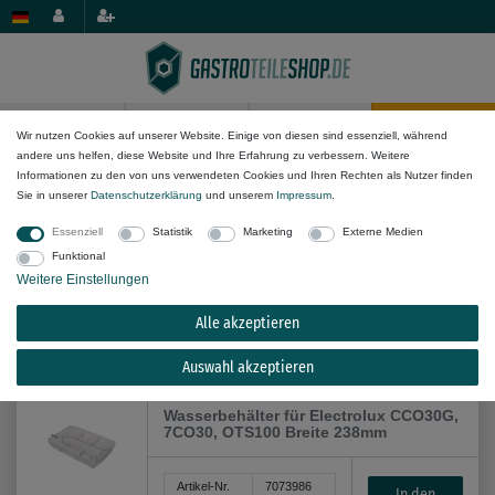
0
0
Wir nutzen Cookies auf unserer Website. Einige von diesen sind essenziell, während
andere uns helfen, diese Website und Ihre Erfahrung zu verbessern. Weitere
Geräte/Anwendung
Informationen zu den von uns verwendeten Cookies und Ihren Rechten als Nutzer finden
Sie in unserer
Daten­schutz­erklärung
und unserem
Impressum
.
Essenziell
Statistik
Marketing
Externe Medien
Funktional
Weitere Einstellungen
Alle akzeptieren
Alle Filteroptionen anzeigen (84)
Auswahl akzeptieren
Wasserbehälter für Electrolux CCO30G,
7CO30, OTS100 Breite 238mm
Artikel-Nr.
7073986
In den