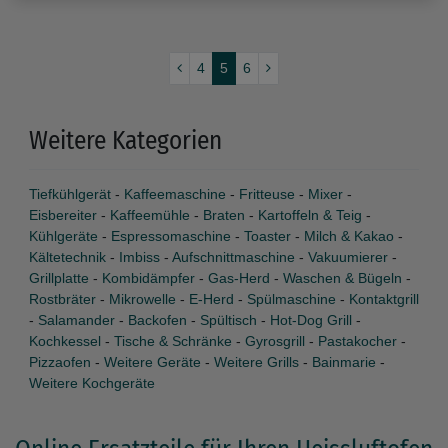
4
5
6
Weitere Kategorien
Tiefkühlgerät
-
Kaffeemaschine
-
Fritteuse
-
Mixer
-
Eisbereiter
-
Kaffeemühle
-
Braten
-
Kartoffeln & Teig
-
Kühlgeräte
-
Espressomaschine
-
Toaster
-
Milch & Kakao
-
Kältetechnik
-
Imbiss
-
Aufschnittmaschine
-
Vakuumierer
-
Grillplatte
-
Kombidämpfer
-
Gas-Herd
-
Waschen & Bügeln
-
Rostbräter
-
Mikrowelle
-
E-Herd
-
Spülmaschine
-
Kontaktgrill
-
Salamander
-
Backofen
-
Spültisch
-
Hot-Dog Grill
-
Kochkessel
-
Tische & Schränke
-
Gyrosgrill
-
Pastakocher
-
Pizzaofen
-
Weitere Geräte
-
Weitere Grills
-
Bainmarie
-
Weitere Kochgeräte