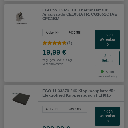
EGO 55.13022.010 Thermostat für
Ambassade CE1051VTR, CG1051CTAE
CPG1BM
Artikel-Nr.
7037458
In den
Warenkor
(1)
b
19,99 €
Alle
Details
zzgl. ges. MwSt. zzgl.
Versandkosten
Sofort
versandfertig
EGO 11.33370.246 Kippkochplatte für
Elektroherd Küppersbusch FEH615
Artikel-Nr.
7033366
In den
Warenkor
b