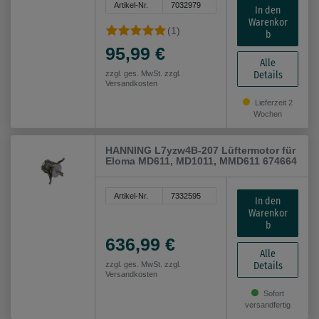
Artikel-Nr.
7032979
In den
Warenkor
(1)
b
95,99 €
Alle
Details
zzgl. ges. MwSt. zzgl.
Versandkosten
Lieferzeit 2
Wochen
HANNING L7yzw4B-207 Lüftermotor für
Eloma MD611, MD1011, MMD611 674664
Artikel-Nr.
7332595
In den
Warenkor
b
636,99 €
Alle
Details
zzgl. ges. MwSt. zzgl.
Versandkosten
Sofort
versandfertig