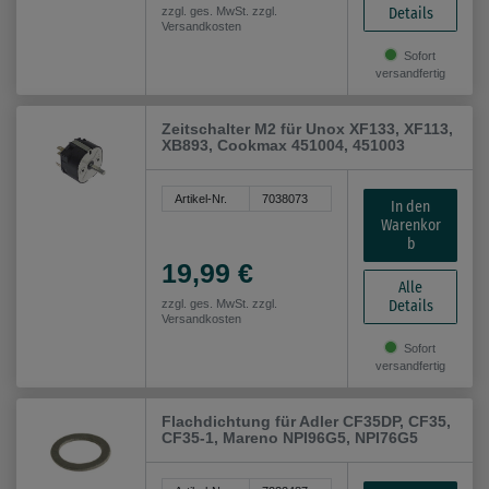
Details
zzgl. ges. MwSt. zzgl.
Versandkosten
Sofort
versandfertig
Zeitschalter M2 für Unox XF133, XF113,
XB893, Cookmax 451004, 451003
Artikel-Nr.
7038073
In den
Warenkor
b
19,99 €
Alle
Details
zzgl. ges. MwSt. zzgl.
Versandkosten
Sofort
versandfertig
Flachdichtung für Adler CF35DP, CF35,
CF35-1, Mareno NPI96G5, NPI76G5