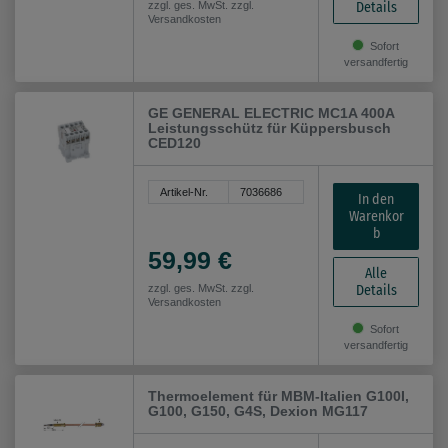
Details
zzgl. ges. MwSt. zzgl.
Versandkosten
Sofort
versandfertig
GE GENERAL ELECTRIC MC1A 400A
Leistungsschütz für Küppersbusch
CED120
Artikel-Nr.
7036686
In den
Warenkor
b
59,99 €
Alle
Details
zzgl. ges. MwSt. zzgl.
Versandkosten
Sofort
versandfertig
Thermoelement für MBM-Italien G100I,
G100, G150, G4S, Dexion MG117