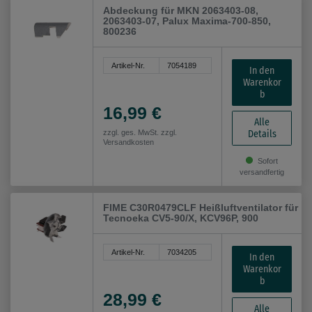
Abdeckung für MKN 2063403-08,
2063403-07, Palux Maxima-700-850,
800236
Artikel-Nr.
7054189
In den
Warenkor
b
16,99 €
Alle
Details
zzgl. ges. MwSt. zzgl.
Versandkosten
Sofort
versandfertig
FIME C30R0479CLF Heißluftventilator für
Tecnoeka CV5-90/X, KCV96P, 900
Artikel-Nr.
7034205
In den
Warenkor
b
28,99 €
Alle