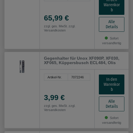
Warenkor
b
65,99 €
Alle
Details
zzgl. ges. MwSt. zzgl.
Versandkosten
Sofort
versandfertig
Gegenhalter für Unox XF090P, XF030,
XF065, Küppersbusch ECL484, Olis
Artikel-Nr.
7072246
In den
Warenkor
b
3,99 €
Alle
Details
zzgl. ges. MwSt. zzgl.
Versandkosten
Sofort
versandfertig