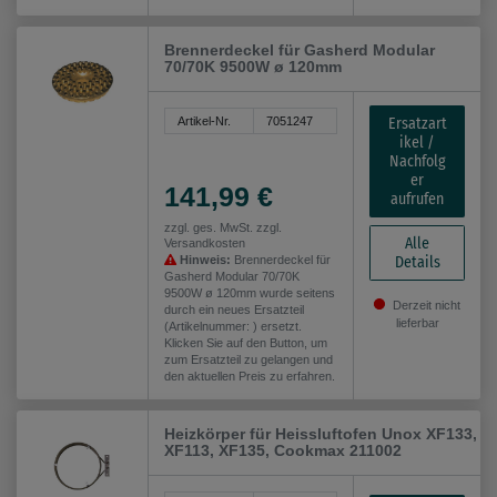
Brennerdeckel für Gasherd Modular
70/70K 9500W ø 120mm
Ersatzart
Artikel-Nr.
7051247
ikel /
Nachfolg
er
141,99 €
aufrufen
zzgl. ges. MwSt. zzgl.
Alle
Versandkosten
Details
Hinweis:
Brennerdeckel für
Gasherd Modular 70/70K
9500W ø 120mm wurde seitens
Derzeit nicht
durch ein neues Ersatzteil
lieferbar
(Artikelnummer: ) ersetzt.
Klicken Sie auf den Button, um
zum Ersatzteil zu gelangen und
den aktuellen Preis zu erfahren.
Heizkörper für Heissluftofen Unox XF133,
XF113, XF135, Cookmax 211002