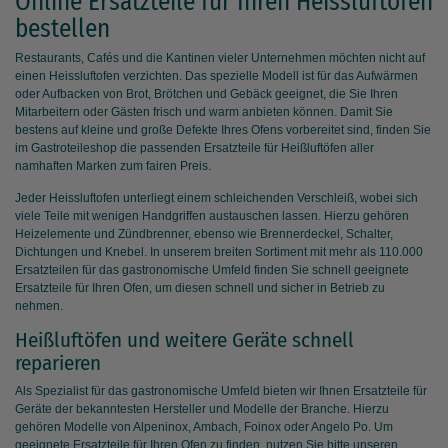
Online Ersatzteile für Ihren Heissluftofen
bestellen
Restaurants, Cafés und die Kantinen vieler Unternehmen möchten nicht auf
einen Heissluftofen verzichten. Das spezielle Modell ist für das Aufwärmen
oder Aufbacken von Brot, Brötchen und Gebäck geeignet, die Sie Ihren
Mitarbeitern oder Gästen frisch und warm anbieten können. Damit Sie
bestens auf kleine und große Defekte Ihres Ofens vorbereitet sind, finden Sie
im Gastroteileshop die passenden Ersatzteile für Heißluftöfen aller
namhaften Marken zum fairen Preis.
Jeder Heissluftofen unterliegt einem schleichenden Verschleiß, wobei sich
viele Teile mit wenigen Handgriffen austauschen lassen. Hierzu gehören
Heizelemente und Zündbrenner, ebenso wie Brennerdeckel, Schalter,
Dichtungen und Knebel. In unserem breiten Sortiment mit mehr als 110.000
Ersatzteilen für das gastronomische Umfeld finden Sie schnell geeignete
Ersatzteile für Ihren Ofen, um diesen schnell und sicher in Betrieb zu
nehmen.
Heißluftöfen und weitere Geräte schnell
reparieren
Als Spezialist für das gastronomische Umfeld bieten wir Ihnen Ersatzteile für
Geräte der bekanntesten Hersteller und Modelle der Branche. Hierzu
gehören Modelle von Alpeninox, Ambach, Foinox oder Angelo Po. Um
geeignete Ersatzteile für Ihren Ofen zu finden, nutzen Sie bitte unseren