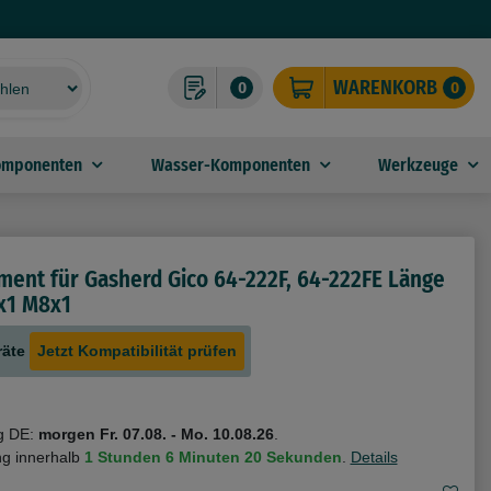
WARENKORB
0
0
omponenten
Wasser-Komponenten
Werkzeuge
ent für Gasherd Gico 64-222F, 64-222FE Länge
1 M8x1
räte
Jetzt Kompatibilität prüfen
g DE:
morgen
Fr. 07.08.
- Mo. 10.08.26
.
ng innerhalb
1 Stunden
6 Minuten
20 Sekunden
.
Details