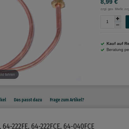
8,99 €
zzgl. ges. MwSt. zzg
Kauf auf R
Beratung p
ild fahren
ikel
Das passt dazu
Frage zum Artikel?
 64-222FE, 64-222FCE, 64-040FCE