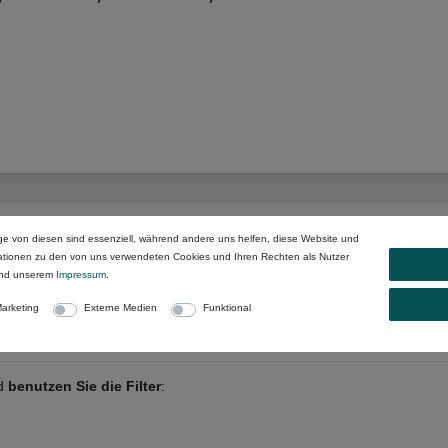
ge von diesen sind essenziell, während andere uns helfen, diese Website und
mationen zu den von uns verwendeten Cookies und Ihren Rechten als Nutzer
nd unserem
Impressum
.
 anderen Begriffen:
arketing
Externe Medien
Funktional
nd
benutzen Sie die Filter
: