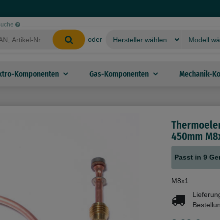
-Suche
oder
ktro-Komponenten
Gas-Komponenten
Mechanik-K
Thermoelem
450mm M8x
Passt in 9 Ge
M8x1
Lieferun
Bestellu