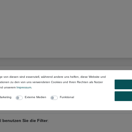
ge von diesen sind essenziell, während andere uns helfen, diese Website und
mationen zu den von uns verwendeten Cookies und Ihren Rechten als Nutzer
nd unserem
Impressum
.
enummer
oder anderen Begriffen:
arketing
Externe Medien
Funktional
nd
benutzen Sie die Filter
: