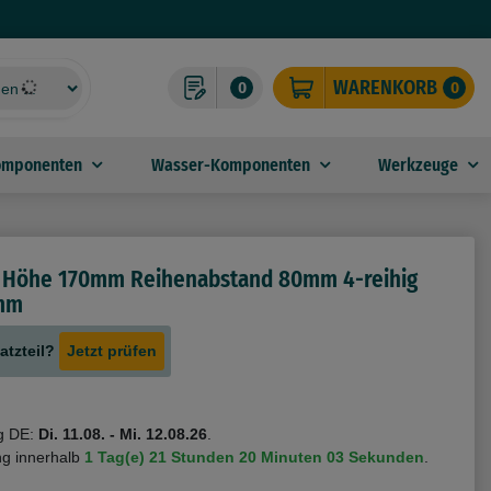
WARENKORB
0
0
omponenten
Wasser-Komponenten
Werkzeuge
 Höhe 170mm Reihenabstand 80mm 4-reihig
mm
atzteil?
Jetzt prüfen
g DE:
Di. 11.08. - Mi. 12.08.26
.
ng innerhalb
1 Tag(e)
21 Stunden
20 Minuten
03 Sekunden
.