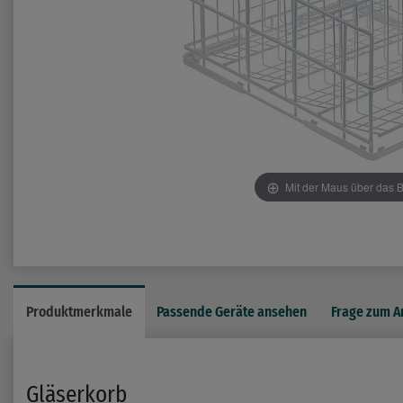
Mit der Maus über das B
Produktmerkmale
Passende Geräte ansehen
Frage zum Ar
Gläserkorb