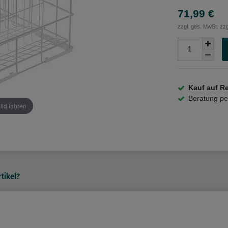
71,99 €
zzgl. ges. MwSt. zzg
Kauf auf R
Beratung p
ild fahren
tikel?