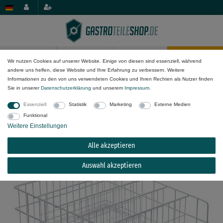
0
0
Wir nutzen Cookies auf unserer Website. Einige von diesen sind essenziell, während
andere uns helfen, diese Website und Ihre Erfahrung zu verbessern. Weitere
Mechanik-Komponenten
Spül- & Fritteusenkörbe
Informationen zu den von uns verwendeten Cookies und Ihren Rechten als Nutzer finden
Teller, Gläser & Tablettkörbe
Sie in unserer
Daten­schutz­erklärung
und unserem
Impressum
.
Essenziell
Statistik
Marketing
Externe Medien
Gläserkorb Höhe 170mm Reihenabstand 80mm
Funktional
5-reihig Länge 450mm
Weitere Einstellungen
Alle akzeptieren
Auswahl akzeptieren