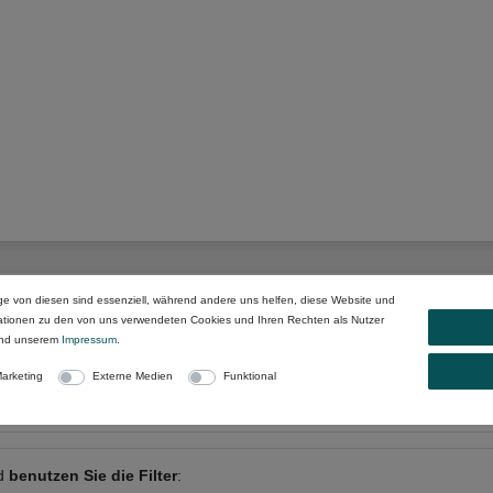
ge von diesen sind essenziell, während andere uns helfen, diese Website und
mationen zu den von uns verwendeten Cookies und Ihren Rechten als Nutzer
nd unserem
Impressum
.
er
oder anderen Begriffen:
arketing
Externe Medien
Funktional
nd
benutzen Sie die Filter
: