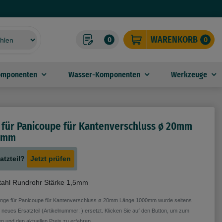
WARENKORB
0
0
omponenten
Wasser-Komponenten
Werkzeuge
e für Panicoupe für Kantenverschluss ø 20mm
0mm
atzteil?
Jetzt prüfen
Stahl Rundrohr Stärke 1,5mm
ange für Panicoupe für Kantenverschluss ø 20mm Länge 1000mm wurde seitens
neues Ersatzteil (Artikelnummer: ) ersetzt. Klicken Sie auf den Button, um zum
en und den aktuellen Preis zu erfahren.