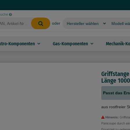
-Suche
oder
ktro-Komponenten
Gas-Komponenten
Mechanik-K
Griffstang
Länge 100
Passt das Ers
aus rostfreier 
Hinweis:
Griffst
Panicoupe durch ein 
Ersatzteil zu gelang