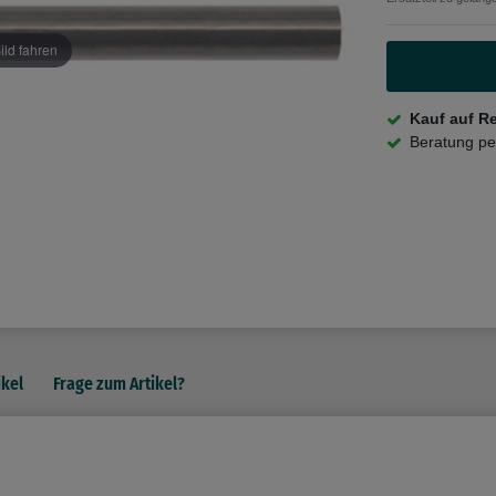
ild fahren
Kauf auf R
Beratung p
ikel
Frage zum Artikel?