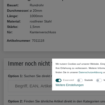
Bauart:
Rundrohr
Durchmesser:
ø 20mm
Länge:
1000mm
Material:
rostfreier Stahl
Stärke:
1,5mm
für:
Kantenverschluss
Artikelnummer
:
7011118
Immer noch nicht fündig geworden?
Wir nutzen Cookies auf unserer Website. Eini
Ihre Erfahrung zu verbessern. Weitere Infor
finden Sie in unserer
Daten­schutz­erklärung
u
Option 1:
Suchen Sie direkt nach deiner
Panicoupe Teilenumm
Essenziell
Statistik
M
Weitere Einstellungen
Option 2:
Finden Sie ähnliche Artikel direkt in den Kategorien u