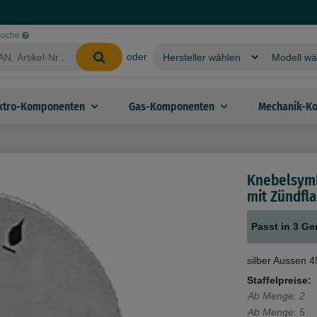
-Suche
oder
ktro-Komponenten
Gas-Komponenten
Mechanik-K
Knebelsymb
mit Zündf
Passt in 3 Ge
silber Aussen
Staffelpreise:
Ab Menge: 2
Ab Menge: 5