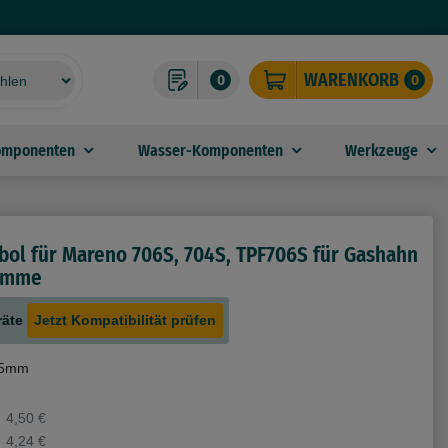
WARENKORB
0
0
omponenten
Wasser-Komponenten
Werkzeuge
ol für Mareno 706S, 704S, TPF706S für Gashahn
lamme
räte
Jetzt Kompatibilität prüfen
 45mm
4,50 €
4,24 €