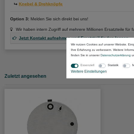
Knebel & Drehknöpfe
Option 3:
Melden Sie sich direkt bei uns!
Wir haben intern Zugriff auf mehrere Millionen Ersatzteile für 
Jetzt Kontakt aufnehmen und Ersatzteil finden lassen
Wir nutzen Cookies auf unserer Website. Eini
Ihre Erfahrung zu verbessern. Weitere Infor
finden Sie in unserer
Daten­schutz­erklärung
u
Essenziell
Statistik
M
Weitere Einstellungen
Zuletzt angesehen