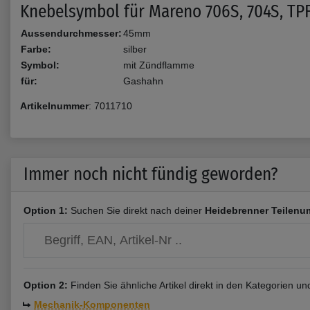
Knebelsymbol für Mareno 706S, 704S, TP
Aussendurchmesser:
45mm
Farbe:
silber
Symbol:
mit Zündflamme
für:
Gashahn
Artikelnummer
:
7011710
Immer noch nicht fündig geworden?
Option 1:
Suchen Sie direkt nach deiner
Heidebrenner Teilenu
Option 2:
Finden Sie ähnliche Artikel direkt in den Kategorien u
Mechanik-Komponenten