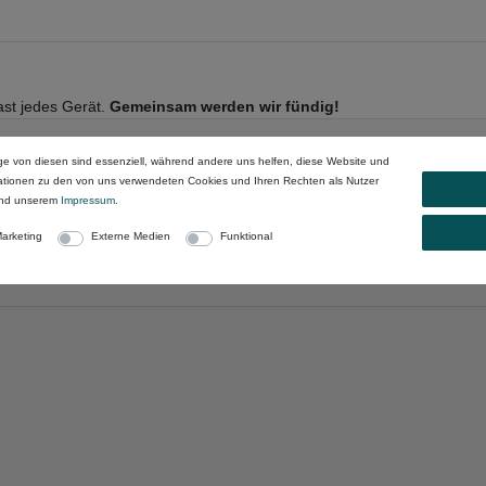
fast jedes Gerät.
Gemeinsam werden wir fündig!
ge von diesen sind essenziell, während andere uns helfen, diese Website und
mationen zu den von uns verwendeten Cookies und Ihren Rechten als Nutzer
nd unserem
Impressum
.
arketing
Externe Medien
Funktional