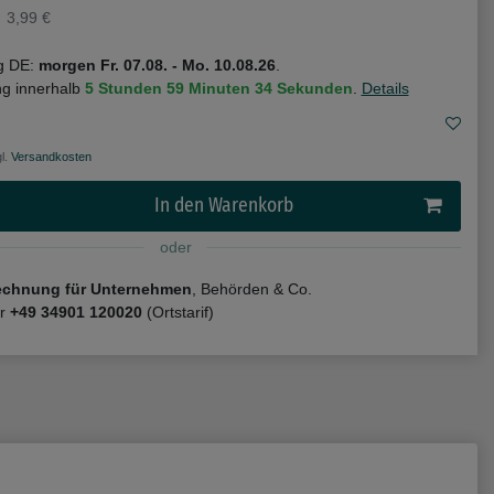
3,99 €
g DE:
morgen
Fr. 07.08.
- Mo. 10.08.26
.
ng innerhalb
5 Stunden
59 Minuten
34 Sekunden
.
Details
l.
Versandkosten
In den Warenkorb
oder
echnung für Unternehmen
, Behörden & Co.
er
+49 34901 120020
(Ortstarif)