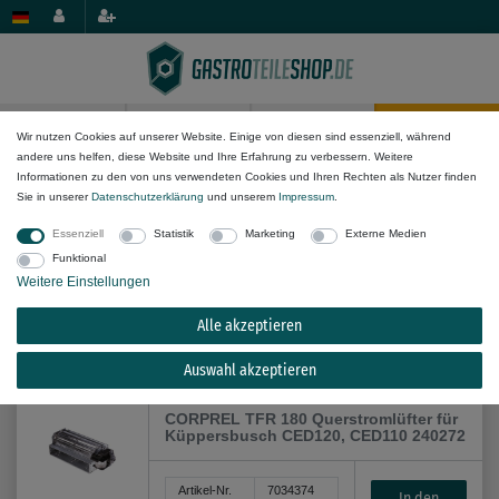
0
0
Wir nutzen Cookies auf unserer Website. Einige von diesen sind essenziell, während
andere uns helfen, diese Website und Ihre Erfahrung zu verbessern. Weitere
Hersteller
Informationen zu den von uns verwendeten Cookies und Ihren Rechten als Nutzer finden
Sie in unserer
Daten­schutz­erklärung
und unserem
Impressum
.
Essenziell
Statistik
Marketing
Externe Medien
Funktional
Weitere Einstellungen
Alle akzeptieren
Alle Filteroptionen anzeigen (76)
Auswahl akzeptieren
CORPREL TFR 180 Querstromlüfter für
Küppersbusch CED120, CED110 240272
Artikel-Nr.
7034374
In den