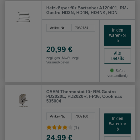
Heizkörper für Bartscher A120401, RM-
Gastro HD3N, HD4N, HD4NK, HDN
Artikel-Nr.
7032734
In den
Warenkor
b
20,99 €
Alle
Details
zzgl. ges. MwSt. zzgl.
Versandkosten
Sofort
versandfertig
CAEM Thermostat für RM-Gastro
PD2020L, PD2020R, FP36, Cookmax
535004
Artikel-Nr.
7037100
In den
Warenkor
(1)
b
24,99 €