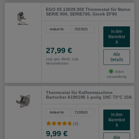
EGO 55.13039.300 Thermostat für Baron
SERIE 900, SERIE700, Giorik EF90
Artikel-Nr.
7037823
In den
Warenkor
b
27,99 €
Alle
Details
zzgl. ges. MwSt. zzgl.
Versandkosten
Sofort
versandfertig
Thermostat für Kaffeemaschine
Bartscher A190196 1-polig 1NC 73°C 10A
Artikel-Nr.
7139520
In den
Warenkor
(4)
b
9,99 €
Alle