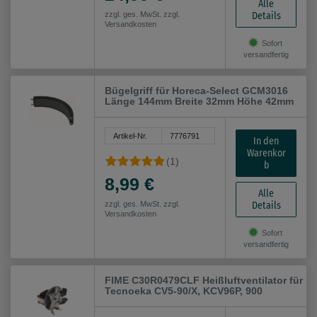
Alle
Details
zzgl. ges. MwSt. zzgl.
Versandkosten
Sofort
versandfertig
Bügelgriff für Horeca-Select GCM3016
Länge 144mm Breite 32mm Höhe 42mm
Artikel-Nr.
7776791
In den
Warenkor
(1)
b
8,99 €
Alle
Details
zzgl. ges. MwSt. zzgl.
Versandkosten
Sofort
versandfertig
FIME C30R0479CLF Heißluftventilator für
Tecnoeka CV5-90/X, KCV96P, 900