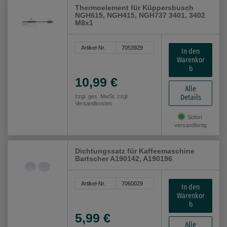
Thermoelement für Küppersbusch
NGH615, NGH415, NGH737 3401, 3402
M8x1
Artikel-Nr.
7053929
In den
Warenkor
b
10,99 €
Alle
Details
zzgl. ges. MwSt. zzgl.
Versandkosten
Sofort
versandfertig
Dichtungssatz für Kaffeemaschine
Bartscher A190142, A190196
Artikel-Nr.
7060029
In den
Warenkor
b
5,99 €
Alle