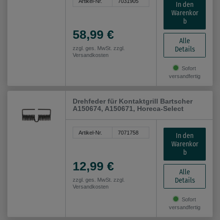
Artikel-Nr.
7031905
In den
Warenkor
b
58,99 €
Alle
Details
zzgl. ges. MwSt. zzgl.
Versandkosten
Sofort
versandfertig
Drehfeder für Kontaktgrill Bartscher
A150674, A150671, Horeca-Select
Artikel-Nr.
7071758
In den
Warenkor
b
12,99 €
Alle
Details
zzgl. ges. MwSt. zzgl.
Versandkosten
Sofort
versandfertig