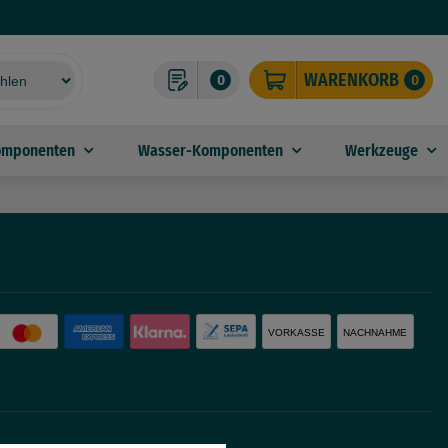
WARENKORB
0
0
omponenten
Wasser-Komponenten
Werkzeuge
VORKASSE
NACHNAHME