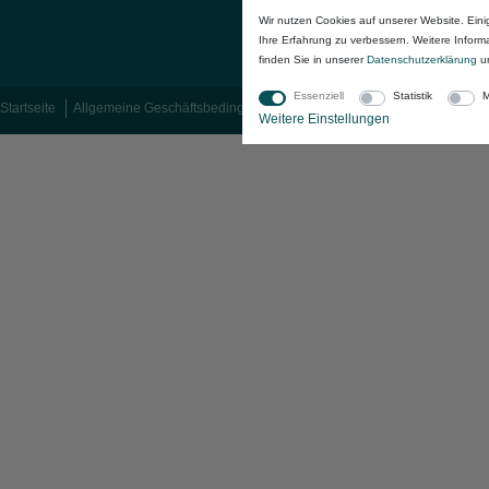
Wir nutzen Cookies auf unserer Website. Eini
Ihre Erfahrung zu verbessern. Weitere Infor
finden Sie in unserer
Daten­schutz­erklärung
u
Essenziell
Statistik
M
Startseite
Allgemeine Geschäftsbedingungen
Widerrufsrecht
Datenschutzer
Weitere Einstellungen