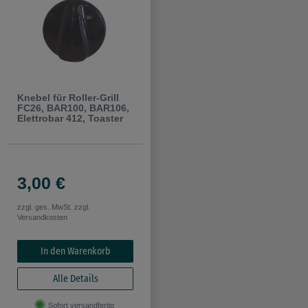
Knebel für Roller-Grill
FC26, BAR100, BAR106,
Elettrobar 412, Toaster
3,00 €
zzgl. ges. MwSt. zzgl.
Versandkosten
In den Warenkorb
Alle Details
Sofort versandfertig