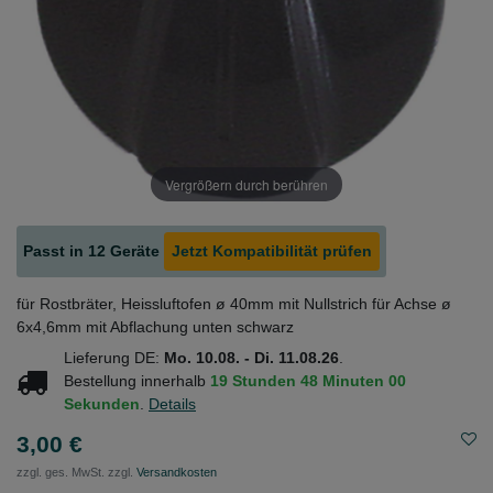
Vergrößern durch berühren
Passt in 12 Geräte
Jetzt Kompatibilität prüfen
für Rostbräter, Heissluftofen ø 40mm mit Nullstrich für Achse ø
6x4,6mm mit Abflachung unten schwarz
Lieferung DE:
Mo. 10.08. - Di. 11.08.26
.
Bestellung innerhalb
19 Stunden
48 Minuten
00
Sekunden
.
Details
3,00 €
zzgl. ges. MwSt. zzgl.
Versandkosten