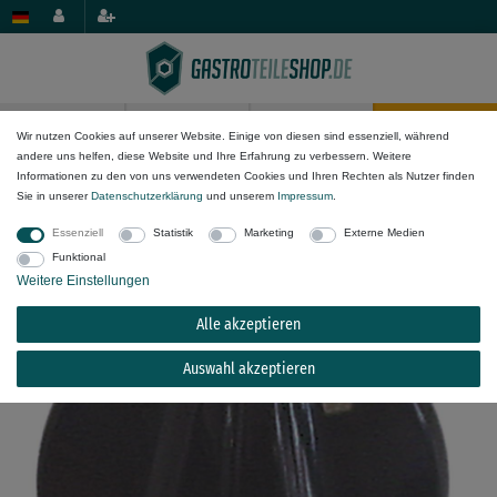
0
0
Wir nutzen Cookies auf unserer Website. Einige von diesen sind essenziell, während
andere uns helfen, diese Website und Ihre Erfahrung zu verbessern. Weitere
Mechanik-Komponenten
Knebel & Drehknöpfe
Informationen zu den von uns verwendeten Cookies und Ihren Rechten als Nutzer finden
Sie in unserer
Daten­schutz­erklärung
und unserem
Impressum
.
Knebel für Roller-Grill FC26, BAR100, BAR106,
Essenziell
Statistik
Marketing
Externe Medien
Elettrobar 412, Toaster
Funktional
Weitere Einstellungen
Alle akzeptieren
Auswahl akzeptieren